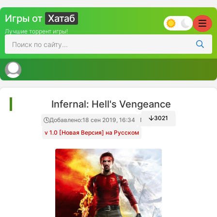
Игры от
Хатаб
Лучшие торрент игры!
Infernal: Hell's Vengeance
3021
Добавлено:
18 сен 2019, 16:34
Папка игры
v 1.0 [Новая Версия] на Русском