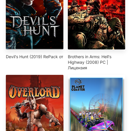
Devil's Hunt (2019) RePack от
Brothers in Arms: Hell's
Highway (2008) PC |
Лицензия