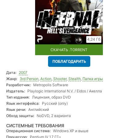
4,24 Гб
СКАЧАТЬ .TORRENT
ПОБЛАГОДАРИТЬ
Дата:
2007
Жанр:
3rd Person
,
Action
,
Shooter
,
Stealth
,
Папка игры
Разработчик:
Metropolis Software
Издатель:
Playlogic International N.V. / Eidos / Акелла
Тип издания:
Лицензия, образ DVD
Язык интерфейса:
Русский (only)
Язык речи:
Английский
Обход защиты:
NoDVD, 2 варианта
СИСТЕМНЫЕ ТРЕБОВАНИЯ
Операционная система:
Windows XP и выше
Процессор:
Pentium IV 1.7 ГГц