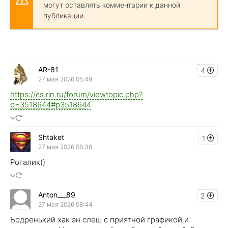
могут оставлять комментарии к данной
публикации.
AR-81
4
27 мая 2026 05:49
https://cs.rin.ru/forum/viewtopic.php?
p=3518644#p351864
4
Shtaket
1
27 мая 2026 08:38
Рогалик))
Anton___89
2
27 мая 2026 08:44
Бодренький хак эн слеш с приятной графикой и