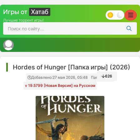
Игры от
Хатаб
Лучшие торрент игры!
Hordes of Hunger [Папка игры] (2026)
626
Добавлено:
27 мая 2026, 05:48
Папка игры
v 19.5799 [Новая Версия] на Русском