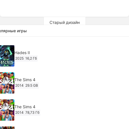
Старый дизайн
улярные игры
Hades II
2025
16,2 Гб
The Sims 4
2014
29.5 GB
The Sims 4
2014
78,73 Гб