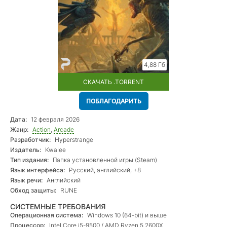
4,88 Гб
СКАЧАТЬ .TORRENT
ПОБЛАГОДАРИТЬ
Дата:
12 февраля 2026
Жанр:
Action
,
Arcade
Разработчик:
Hyperstrange
Издатель:
Kwalee
Тип издания:
Папка установленной игры (Steam)
Язык интерфейса:
Русский, английский, +8
Язык речи:
Английский
Обход защиты:
RUNE
СИСТЕМНЫЕ ТРЕБОВАНИЯ
Операционная система:
Windows 10 (64-bit) и выше
Процессор:
Intel Core i5-9500 / AMD Ryzen 5 2600X