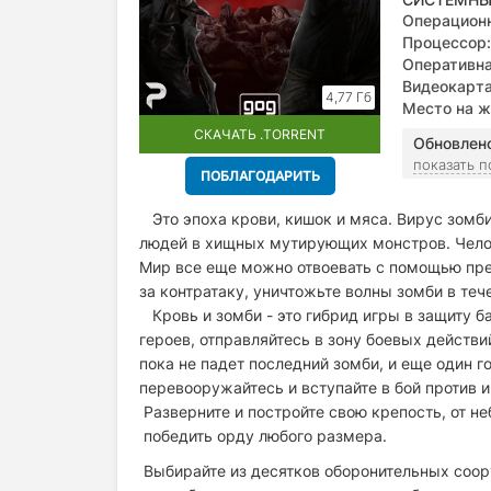
Операционн
Процессор:
Оперативна
Видеокарта
4,77 Гб
Место на ж
СКАЧАТЬ .TORRENT
Обновлен
показать 
ПОБЛАГОДАРИТЬ
Это эпоха крови, кишок и мяса. Вирус зомб
людей в хищных мутирующих монстров. Челове
Мир все еще можно отвоевать с помощью пре
за контратаку, уничтожьте волны зомби в те
Кровь и зомби - это гибрид игры в защиту ба
героев, отправляйтесь в зону боевых действи
пока не падет последний зомби, и еще один 
перевооружайтесь и вступайте в бой против 
Разверните и постройте свою крепость, от н
победить орду любого размера.
Выбирайте из десятков оборонительных соор