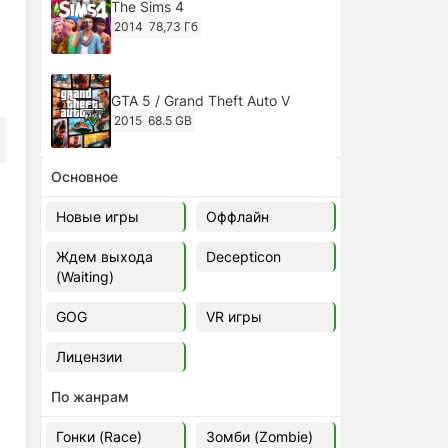
The Sims 4
2014
78,73 Гб
GTA 5 / Grand Theft Auto V
2015
68.5 GB
Основное
Ghost of Tsushima: Director's Cut
v.1053.8.1023.1614 [RePack
Новые игры
Оффлайн
Decepticon] (2024)
2024
38.5 gb
Ждем выхода
Decepticon
(Waiting)
Cyberpunk 2077
2020
49.4 GB
GOG
VR игры
Лицензии
Ghost of Tsushima: Director's Cut
v.1053.9.0623.1807 [Папка
По жанрам
игры] (2020-2024)
2020-2024
68,09 Гб
Гонки (Race)
Зомби (Zombie)