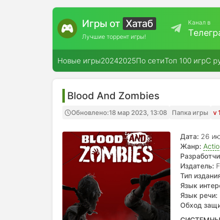
Игры от
Хатаб
Канал в
Телегр
Лучшие торрент игры!
Новые игры
2024
2025
По сети
Топ 100 игр
С р
Blood And Zombies
Обновлено:
18 мар 2023, 13:08
Папка игры
v 
Дата:
26 и
Жанр:
Acti
Разработчи
Издатель:
F
Тип издания
Язык интер
итальянски
Язык речи:
Обход защ
СИСТЕМНЫ