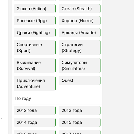
Euro Truck Simulator 2 v.1.60.1.7s
Экшен (Action)
Стелс (Stealth)
[Папка игры] (2012)
2012
37,77 Гб
Ролевые (Rpg)
Хоррор (Horror)
Драки (Fighting)
Аркады (Arcade)
Forza Horizon 5 v.688.044
[Папка игры] (2021)
Спортивные
Стратегии
2021
176,66 Гб
(Sport)
(Strategy)
Выживание
Симуляторы
V Rising
(Survival)
(Simulators)
2024
3.4 gb
Приключения
Quest
(Adventure)
По году
2012 года
2013 года
2014 года
2015 года