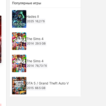
Популярные игры
Hades II
2025
16,2 Гб
The Sims 4
2014
29.5 GB
The Sims 4
2014
78,73 Гб
GTA 5 / Grand Theft Auto V
2015
68.5 GB
Ghost of Tsushima: Director's Cut