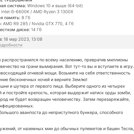
ая система:
Windows 10 и выше (64-bit)
Intel i5-6600K / AMD Ryzen 3 1300X
я память:
8 Гб
:
AMD R9 285 / Nvidia GTX 770, 4 Гб
естком диске:
14 Гб
о:
18 мар 2023, 13:08
подробности
и распространился по всему населению, превратив миллионы
чество на грани вымирания. Вот тут-то вы и вступаете в игру.
восходящей огневой мощи. Возьмите на себя ответственность
чение бесконечных ночей и верните Землю!
шни и шутера от первого лица. Выберите одного из четырех
й и постройте крепость, которая выдержит натиск орды зомби,
город не будет возвращен человечеству. Затем перезаряжайте,
инфецированных.
ебольшого аванпоста до неприступного бункера, способного
ужений, от наземных мин до обычных пулеметов и башен Тесла,