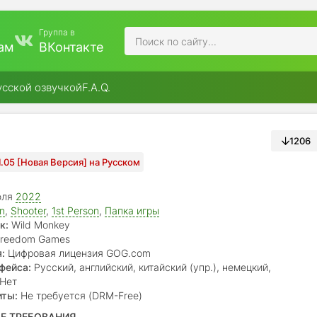
Группа в
ам
ВКонтакте
усской озвучкой
F.A.Q.
1206
1.05 [Новая Версия] на Русском
юля
2022
on
,
Shooter
,
1st Person
,
Папка игры
к:
Wild Monkey
reedom Games
:
Цифровая лицензия GOG.com
фейса:
Русский, английский, китайский (упр.), немецкий,
й
Нет
иты:
Не требуется (DRM-Free)
Е ТРЕБОВАНИЯ