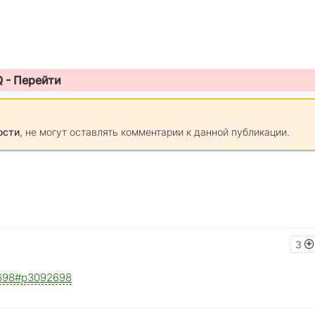
Q -
Перейти
ости
, не могут оставлять комментарии к данной публикации.
3
92698#p3092698