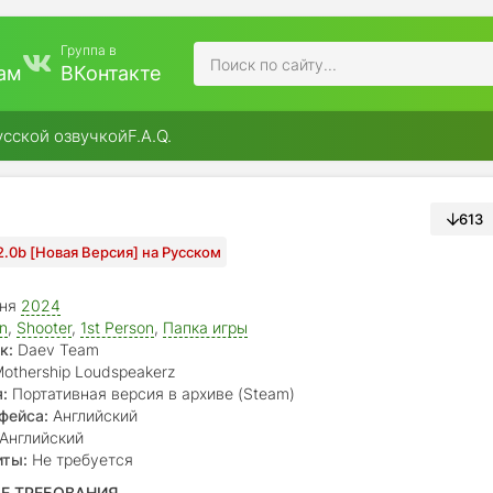
Группа в
ам
ВКонтакте
усской озвучкой
F.A.Q.
d
613
.2.0b [Новая Версия] на Русском
юня
2024
on
,
Shooter
,
1st Person
,
Папка игры
к:
Daev Team
othership Loudspeakerz
:
Портативная версия в архиве (Steam)
фейса:
Английский
Английский
иты:
Не требуется
Е ТРЕБОВАНИЯ