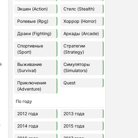
Euro Truck Simulator 2 v.1.60.1.7s
Экшен (Action)
Стелс (Stealth)
[Папка игры] (2012)
2012
37,77 Гб
Ролевые (Rpg)
Хоррор (Horror)
Драки (Fighting)
Аркады (Arcade)
Forza Horizon 5 v.688.044
[Папка игры] (2021)
Спортивные
Стратегии
2021
176,66 Гб
(Sport)
(Strategy)
й
Выживание
Симуляторы
V Rising
(Survival)
(Simulators)
2024
3.4 gb
Приключения
Quest
(Adventure)
По году
2012 года
2013 года
и
2014 года
2015 года