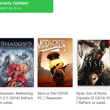
КАЧАТЬ
ТОРРЕНТ
ЗМЕР: 64.26 KB
Shadows: Awakening
Mars or Die! (2018)
Ryse: Son of Rome
(1.3.1) (2018) RePack
PC | Лицензия
[Update 3] (2014) P
от xatab
| RePack от xatab