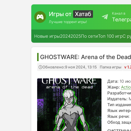
Игры от
Хатаб
Канал в
Телегр
Лучшие торрент игры!
Новые игры
2024
2025
По сети
Топ 100 игр
С р
GHOSTWARE: Arena of the Dea
Обновлено:
9 ноя 2024, 13:15
Папка игры
v 1
Дата:
10 и
Жанр:
Acti
Разработчи
Издатель:
M
Тип издания
Язык интер
Язык речи:
Обход защ
СИСТЕМНЫ