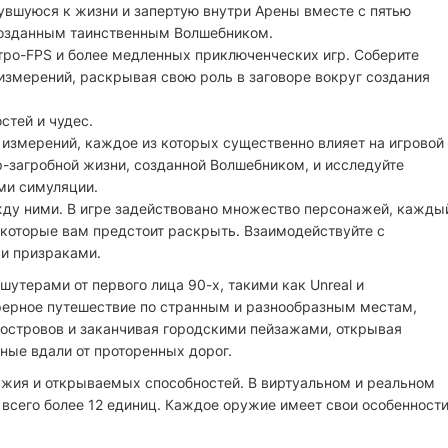
увшуюся к жизни и запертую внутри Арены вместе с пятью
 созданным таинственным Волшебником.
ро-FPS и более медленных приключенческих игр. Соберите
измерений, раскрывая свою роль в заговоре вокруг создания
стей и чудес.
 измерений, каждое из которых существенно влияет на игровой
-загробной жизни, созданной Волшебником, и исследуйте
ми симуляции.
между ними. В игре задействовано множество персонажей, кажды
 которые вам предстоит раскрыть. Взаимодействуйте с
и призраками.
утерами от первого лица 90-х, такими как Unreal и
осферное путешествие по странным и разнообразным местам,
 островов и заканчивая городскими пейзажами, открывая
ные вдали от проторенных дорог.
ужия и открываемых способностей. В виртуальном и реальном
 всего более 12 единиц. Каждое оружие имеет свои особенност