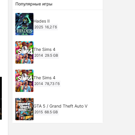
Популярные игры
Hades II
2025
16,2 Гб
The Sims 4
2014
29.5 GB
The Sims 4
2014
78,73 Гб
GTA 5 / Grand Theft Auto V
2015
68.5 GB
Ghost of Tsushima: Director's Cut