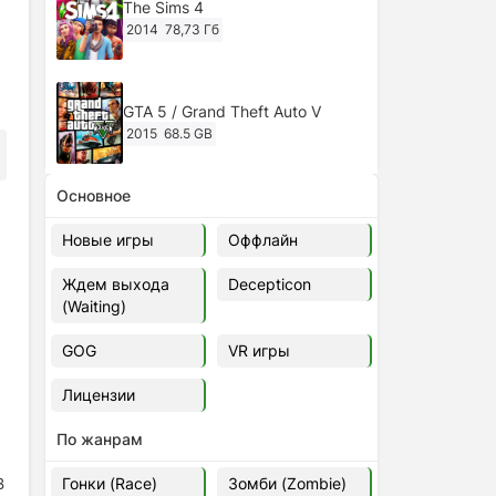
The Sims 4
2014
78,73 Гб
GTA 5 / Grand Theft Auto V
2015
68.5 GB
Основное
Ghost of Tsushima: Director's Cut
v.1053.8.1023.1614 [RePack
Новые игры
Оффлайн
Decepticon] (2024)
2024
38.5 gb
Ждем выхода
Decepticon
(Waiting)
Cyberpunk 2077
2020
49.4 GB
GOG
VR игры
Лицензии
Ghost of Tsushima: Director's Cut
v.1053.9.0623.1807 [Папка
По жанрам
игры] (2020-2024)
2020-2024
68,09 Гб
В
Гонки (Race)
Зомби (Zombie)