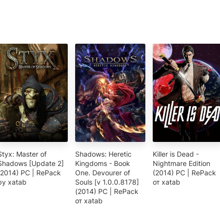
Styx: Master of
Shadows: Heretic
Killer is Dead -
Shadows [Update 2]
Kingdoms - Book
Nightmare Edition
(2014) PC | RePack
One. Devourer of
(2014) PC | RePack
by xatab
Souls [v 1.0.0.8178]
от xatab
(2014) PC | RePack
от xatab