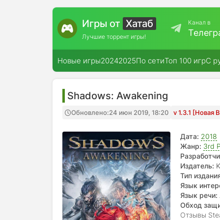
Игры от
Хатаб
Канал в
Телегр
Лучшие торрент игры!
Новые игры
2024
2025
По сети
Топ 100 игр
С р
Shadows: Awakening
Обновлено:
24 июн 2019, 18:20
v 1.3.1 [Новая
Дата:
2018
Жанр:
3rd 
Разработчи
Издатель:
K
Тип издания
Язык интер
Язык речи:
Обход защ
Отзывы Ste