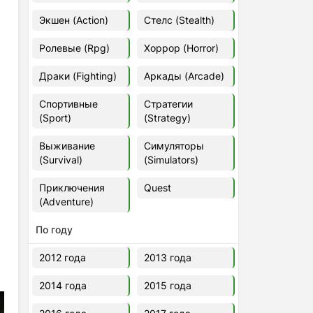
Euro Truck Simulator 2 v.1.60.1.7s
Экшен (Action)
Стелс (Stealth)
[Папка игры] (2012)
2012
37,77 Гб
Ролевые (Rpg)
Хоррор (Horror)
Драки (Fighting)
Аркады (Arcade)
Forza Horizon 5 v.688.044
[Папка игры] (2021)
Спортивные
Стратегии
2021
176,66 Гб
(Sport)
(Strategy)
Выживание
Симуляторы
V Rising
(Survival)
(Simulators)
2024
3.4 gb
Приключения
Quest
(Adventure)
По году
2012 года
2013 года
2014 года
2015 года