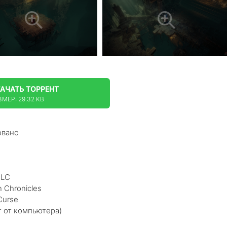
КАЧАТЬ
ТОРРЕНТ
ЗМЕР: 29.32 KB
овано
DLC
 Chronicles
Curse
т от компьютера)