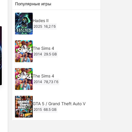
Популярные игры
Hades II
2025
16,2 Гб
The Sims 4
2014
29.5 GB
The Sims 4
2014
78,73 Гб
GTA 5 / Grand Theft Auto V
2015
68.5 GB
Ghost of Tsushima: Director's Cut