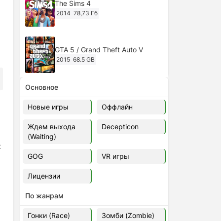
The Sims 4
2014
78,73 Гб
GTA 5 / Grand Theft Auto V
2015
68.5 GB
Основное
Ghost of Tsushima: Director's Cut
v.1053.8.1023.1614 [RePack
s
Новые игры
Оффлайн
Decepticon] (2024)
2024
38.5 gb
Ждем выхода
Decepticon
(Waiting)
Cyberpunk 2077
к
2020
49.4 GB
GOG
VR игры
Лицензии
Ghost of Tsushima: Director's Cut
v.1053.9.0623.1807 [Папка
По жанрам
игры] (2020-2024)
2020-2024
68,09 Гб
Гонки (Race)
Зомби (Zombie)