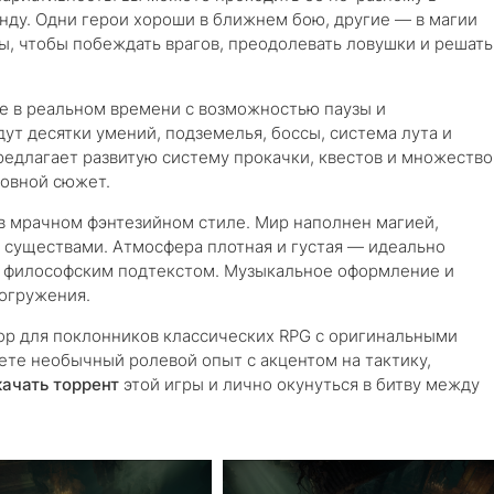
анду. Одни герои хороши в ближнем бою, другие — в магии
ы, чтобы побеждать врагов, преодолевать ловушки и решать
не в реальном времени с возможностью паузы и
т десятки умений, подземелья, боссы, система лута и
редлагает развитую систему прокачки, квестов и множество
новной сюжет.
в мрачном фэнтезийном стиле. Мир наполнен магией,
 существами. Атмосфера плотная и густая — идеально
 с философским подтекстом. Музыкальное оформление и
погружения.
р для поклонников классических RPG с оригинальными
ете необычный ролевой опыт с акцентом на тактику,
качать торрент
этой игры и лично окунуться в битву между