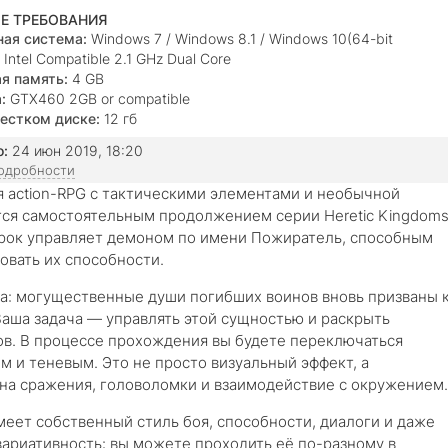
Е ТРЕБОВАНИЯ
ая система:
Windows 7 / Windows 8.1 / Windows 10(64-bit
Intel Compatible 2.1 GHz Dual Core
я память:
4 GB
:
GTX460 2GB or compatible
естком диске:
12 гб
о:
24 июн 2019, 18:20
подробности
 action-RPG с тактическими элементами и необычной
тся самостоятельным продолжением серии Heretic Kingdom
грок управляет демоном по имени Пожиратель, способным
овать их способности.
а: могущественные души погибших воинов вновь призваны 
Ваша задача — управлять этой сущностью и раскрыть
в. В процессе прохождения вы будете переключаться
и теневым. Это не просто визуальный эффект, а
на сражения, головоломки и взаимодействие с окружением.
меет собственный стиль боя, способности, диалоги и даже
вариативность: вы можете проходить её по-разному в