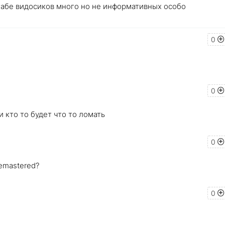
ютабе видосиков много но не информативных особо
0
0
 кто то будет что то ломать
0
Remastered?
0