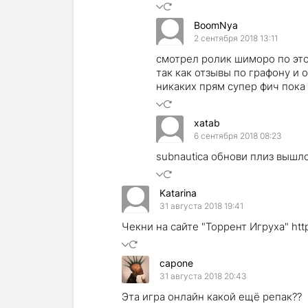
BoomNya
2 сентября 2018 13:11
смотрел ролик шиморо по это
так как отзывы по графону и
никаких прям супер фич пока
хatab
6 сентября 2018 08:23
subnautica обнови плиз вышл
Katarina
31 августа 2018 19:41
Чекни на сайте "Торрент Игруха" https
capone
31 августа 2018 20:43
Эта игра онлайн какой ещё репак??