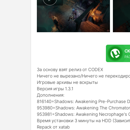
С
РА
За основу взят релиз от CODEX
Ничего не вырезано/Ничего не перекодир
Игровые архивы не вскрыты
Версия игры 1.3.1
Дополнения:
816140=Shadows: Awakening Pre-Purchase 
953980=Shadows: Awakening The Chromaton
953981=Shadows: Awakening Necrophage's 
Время установки 3 минуты на HDD (Зависи
Repack от xatab