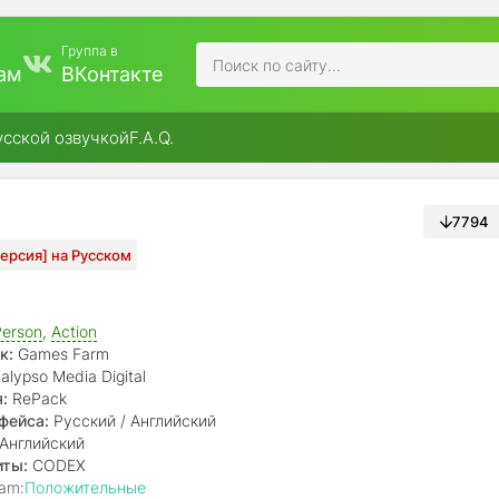
Группа в
ам
ВКонтакте
усской озвучкой
F.A.Q.
7794
 Версия] на Русском
Person
,
Action
к:
Games Farm
alypso Media Digital
:
RePack
фейса:
Русский / Английский
Английский
иты:
CODEX
am:
Положительные