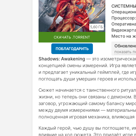
СИСТЕМНЫ
Операционн
versions)
Процессор:
Оперативна
5,60 ГБ
Видеокарта
Место на ж
СКАЧАТЬ .TORRENT
Обновлен
ПОБЛАГОДАРИТЬ
показать 
Shadows: Awakening
— это изометрическая
концепцией смены измерений. Игра являе
и предлагает уникальный геймплей, где и
поглощать души умерших героев и использ
Сюжет начинается с таинственного ритуал
жизни, но теперь они связаны с демоном. 
заговор, угрожающий самому балансу миро
между двумя измерениями — материальным 
полноценная игровая механика, влияющая 
Каждый герой, чью душу вы поглощаете, и
влияние на ход сюжета. Это придаёт игре 