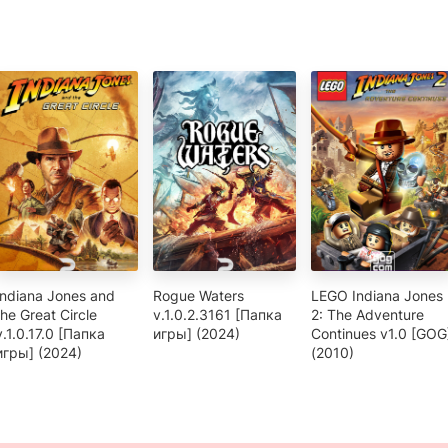
Indiana Jones and
Rogue Waters
LEGO Indiana Jones
the Great Circle
v.1.0.2.3161 [Папка
2: The Adventure
v.1.0.17.0 [Папка
игры] (2024)
Continues v1.0 [GOG
игры] (2024)
(2010)