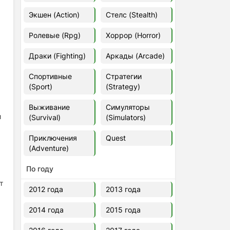
Euro Truck Simulator 2 v.1.60.1.7s
Экшен (Action)
Стелс (Stealth)
[Папка игры] (2012)
2012
37,77 Гб
Ролевые (Rpg)
Хоррор (Horror)
Драки (Fighting)
Аркады (Arcade)
Forza Horizon 5 v.688.044
[Папка игры] (2021)
Спортивные
Стратегии
2021
176,66 Гб
(Sport)
(Strategy)
Выживание
Симуляторы
V Rising
и
(Survival)
(Simulators)
2024
3.4 gb
Приключения
Quest
(Adventure)
По году
т
2012 года
2013 года
2014 года
2015 года