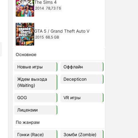
The Sims 4
2014
78,73 Гб
GTA 5 / Grand Theft Auto V
2015
68.5 GB
Основное
Ghost of Tsushima: Director's Cut
v.1053.8.1023.1614 [RePack
Новые игры
Оффлайн
Decepticon] (2024)
2024
38.5 gb
Ждем выхода
Decepticon
(Waiting)
Cyberpunk 2077
2020
49.4 GB
GOG
VR игры
Лицензии
Ghost of Tsushima: Director's Cut
v.1053.9.0623.1807 [Папка
По жанрам
игры] (2020-2024)
2020-2024
68,09 Гб
Гонки (Race)
Зомби (Zombie)