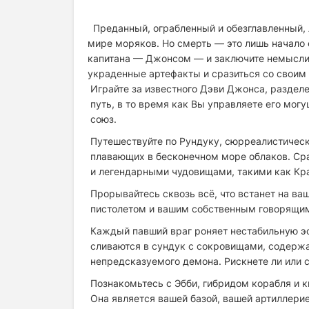
Преданный, ограбленный и обезглавленный,
мире моряков. Но смерть — это лишь начало 
капитана — Джонсом — и заключите немысли
украденные артефакты и сразиться со своим
Играйте за известного Дэви Джонса, разделе
путь, в то время как Вы управляете его мо
союз.
Путешествуйте по Рундуку, сюрреалистическ
плавающих в бесконечном море облаков. Ср
и легендарными чудовищами, такими как Кр
Прорывайтесь сквозь всё, что встанет на ва
пистолетом и вашим собственным говорящим 
Каждый павший враг роняет нестабильную эс
сливаются в сундук с сокровищами, содер
непредсказуемого демона. Рискнете ли или 
Познакомьтесь с Эбби, гибридом корабля и к
Она является вашей базой, вашей артиллери