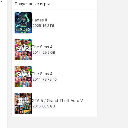
Популярные игры
Hades II
2025
16,2 Гб
The Sims 4
2014
29.5 GB
The Sims 4
2014
78,73 Гб
GTA 5 / Grand Theft Auto V
2015
68.5 GB
Ghost of Tsushima: Director's Cut