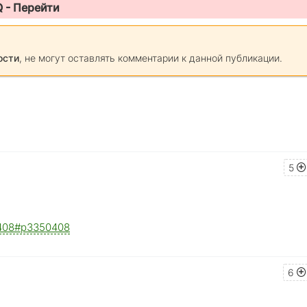
Q -
Перейти
ости
, не могут оставлять комментарии к данной публикации.
5
50408#p3350408
6