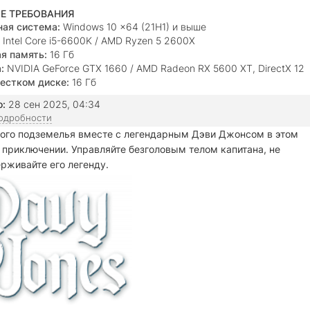
Е ТРЕБОВАНИЯ
ая система:
Windows 10 x64 (21H1) и выше
Intel Core i5-6600K / AMD Ryzen 5 2600X
я память:
16 Гб
:
NVIDIA GeForce GTX 1660 / AMD Radeon RX 5600 XT, DirectX 12
естком диске:
16 Гб
о:
28 сен 2025, 04:34
подробности
кого подземелья вместе с легендарным Дэви Джонсом в этом
риключении. Управляйте безголовым телом капитана, не
ерживайте его легенду.