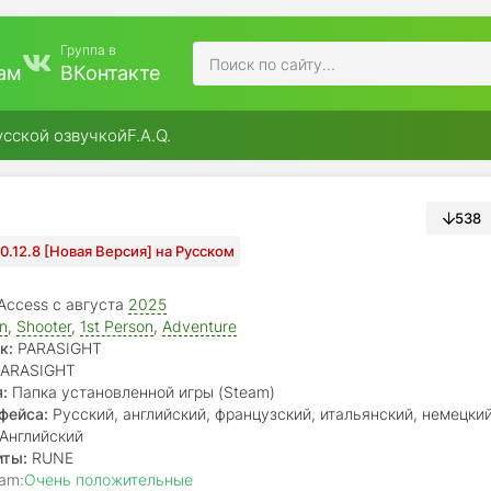
Группа в
ам
ВКонтакте
усской озвучкой
F.A.Q.
538
 0.12.8 [Новая Версия] на Русском
 Access с августа
2025
on
,
Shooter
,
1st Person
,
Adventure
к:
PARASIGHT
ARASIGHT
:
Папка установленной игры (Steam)
фейса:
Русский, английский, французский, итальянский, немецкий
спанский, португальский, японский, китайский
Английский
иты:
RUNE
am:
Очень положительные