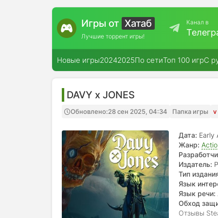
Игры от
Хатаб
Канал в
Телегр
Лучшие торрент игры!
Новые игры
2024
2025
По сети
Топ 100 игр
С р
DAVY x JONES
Обновлено:
28 сен 2025, 04:34
Папка игры
v
Дата:
Early
Жанр:
Acti
Разработчи
Издатель:
P
Тип издания
Язык интер
польский, и
Язык речи:
Обход защ
Отзывы Ste