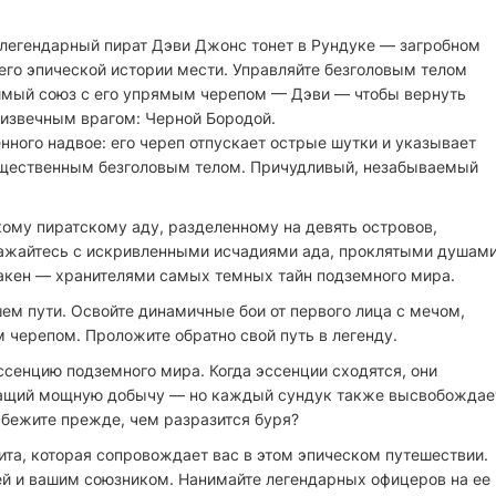
 легендарный пират Дэви Джонс тонет в Рундуке — загробном
его эпической истории мести. Управляйте безголовым телом
мый союз с его упрямым черепом — Дэви — чтобы вернуть
 извечным врагом: Черной Бородой.
нного надвое: его череп отпускает острые шутки и указывает
гущественным безголовым телом. Причудливый, незабываемый
ому пиратскому аду, разделенному на девять островов,
ажайтесь с искривленными исчадиями ада, проклятыми душам
акен — хранителями самых темных тайн подземного мира.
шем пути. Освойте динамичные бои от первого лица с мечом,
черепом. Проложите обратно свой путь в легенду.
сенцию подземного мира. Когда эссенции сходятся, они
жащий мощную добычу — но каждый сундук также высвобождае
сбежите прежде, чем разразится буря?
ита, которая сопровождает вас в этом эпическом путешествии.
ей и вашим союзником. Нанимайте легендарных офицеров на ее