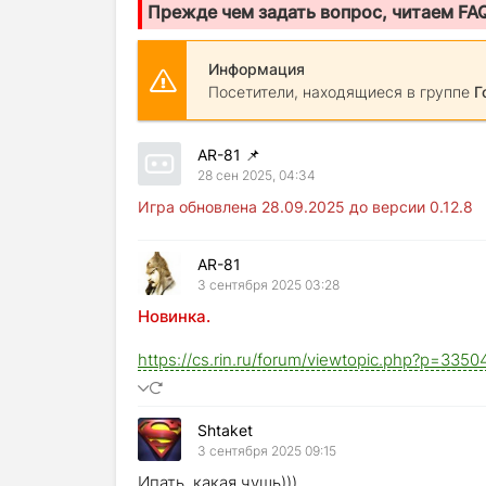
Прежде чем задать вопрос, читаем FA
Информация
Посетители, находящиеся в группе
Г
AR-81
📌
28 сен 2025, 04:34
Игра обновлена 28.09.2025 до версии 0.12.8
AR-81
3 сентября 2025 03:28
Новинка.
https://cs.rin.ru/forum/viewtopic.php?p=33
Shtaket
3 сентября 2025 09:15
Ипать, какая чушь)))