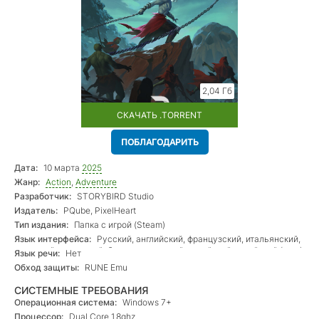
2,04 Гб
СКАЧАТЬ .TORRENT
ПОБЛАГОДАРИТЬ
Дата:
10 марта
2025
Жанр:
Action
,
Adventure
Разработчик:
STORYBIRD Studio
Издатель:
PQube, PixelHeart
Тип издания:
Папка с игрой (Steam)
Язык интерфейса:
Русский, английский, французский, итальянский,
немецкий, испанский, бр. португальский, корейский, китайский (упр.),
Язык речи:
Нет
китайский (трад.), японский
Обход защиты:
RUNE Emu
СИСТЕМНЫЕ ТРЕБОВАНИЯ
Операционная система:
Windows 7+
Процессор:
Dual Core 1.8ghz