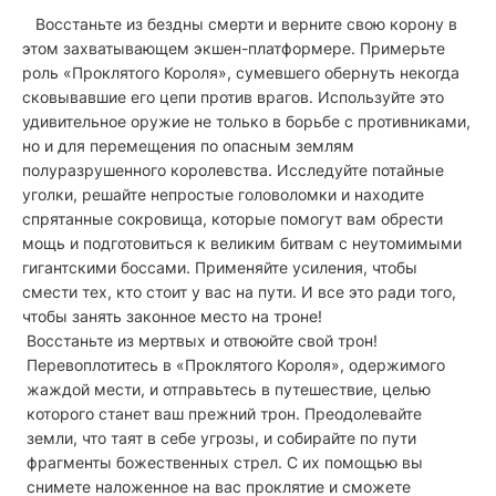
Восстаньте из бездны смерти и верните свою корону в
этом захватывающем экшен-платформере. Примерьте
роль «Проклятого Короля», сумевшего обернуть некогда
сковывавшие его цепи против врагов. Используйте это
удивительное оружие не только в борьбе с противниками,
но и для перемещения по опасным землям
полуразрушенного королевства. Исследуйте потайные
уголки, решайте непростые головоломки и находите
спрятанные сокровища, которые помогут вам обрести
мощь и подготовиться к великим битвам с неутомимыми
гигантскими боссами. Применяйте усиления, чтобы
смести тех, кто стоит у вас на пути. И все это ради того,
чтобы занять законное место на троне!
Восстаньте из мертвых и отвоюйте свой трон!
Перевоплотитесь в «Проклятого Короля», одержимого
жаждой мести, и отправьтесь в путешествие, целью
которого станет ваш прежний трон. Преодолевайте
земли, что таят в себе угрозы, и собирайте по пути
фрагменты божественных стрел. С их помощью вы
снимете наложенное на вас проклятие и сможете