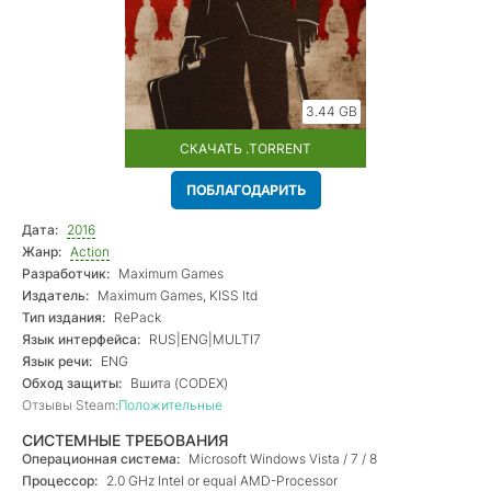
3.44 GB
СКАЧАТЬ .TORRENT
ПОБЛАГОДАРИТЬ
Дата:
2016
Жанр:
Action
Разработчик:
Maximum Games
Издатель:
Maximum Games, KISS ltd
Тип издания:
RePack
Язык интерфейса:
RUS|ENG|MULTI7
Язык речи:
ENG
Обход защиты:
Вшита (CODEX)
Отзывы Steam:
Положительные
СИСТЕМНЫЕ ТРЕБОВАНИЯ
Операционная система:
Microsoft Windows Vista / 7 / 8
Процессор:
2.0 GHz Intel or equal AMD-Processor