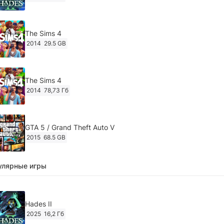
The Sims 4
2014
29.5 GB
The Sims 4
2014
78,73 Гб
GTA 5 / Grand Theft Auto V
2015
68.5 GB
улярные игры
Ghost of Tsushima: Director's Cut v.1053.8.1023.1614
[RePack Decepticon] (2024)
2024
38.5 gb
Hades II
2025
16,2 Гб
Cyberpunk 2077