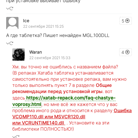
при установке выбивает ошыбку
Ice
5
22 сентября 2021 15:25
А где таблетка? Пишет ненайден MGL.100DLL
Waran
4
22 сентября 2021 15:33
Хм. вы точно не ошиблись с названием файла?
(В репаках Хатаба таблэтка устанавливается
самостоятельно при установке репака, вам нужно
только выполнять пункт 7 в разделе
Общие
рекомендации перед установкой игры
. вот
здесь
https://xatab-repack.com/faq-chastye-
voprosy.html
, но мне всё же кажется что у вас
проблема иного рода и относится к разделу
Ошибка
VCOMP110.dll или MSVCR120.dll
или VCRUNTIME140.dll
. Установите ка эти
библиотеки ПОЛНОСТЬЮ!)