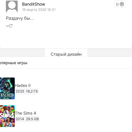
BanditShow
0
16 марта 2026 18:31
Раздачу бы...
Старый дизайн
улярные игры
Hades II
2025
16,2 Гб
The Sims 4
2014
29.5 GB