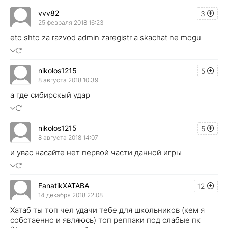
vvv82
3
25 февраля 2018 16:23
eto shto za razvod admin zaregistr a skachat ne mogu
nikolos1215
5
8 августа 2018 10:39
а где сибирскый удар
nikolos1215
5
8 августа 2018 14:07
и увас насайте нет первой части данной игры
FanatikXATABA
12
14 декабря 2018 22:08
Хатаб ты топ чел удачи тебе для школьников (кем я
собстаенно и являюсь) топ реппаки под слабые пк