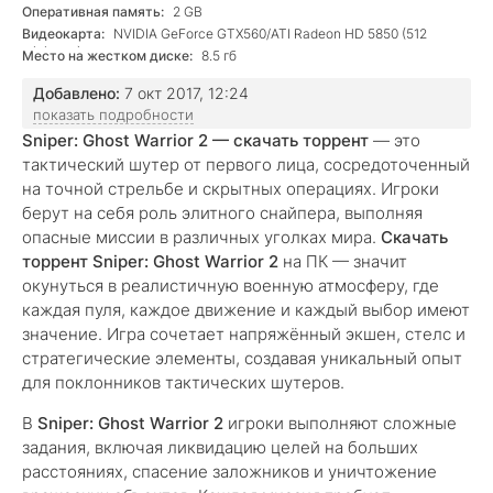
лучше
Оперативная память:
2 GB
Видеокарта:
NVIDIA GeForce GTX560/ATI Radeon HD 5850 (512
minimum)
Место на жестком диске:
8.5 гб
Добавлено:
7 окт 2017, 12:24
показать подробности
Sniper: Ghost Warrior 2 — скачать торрент
— это
тактический шутер от первого лица, сосредоточенный
на точной стрельбе и скрытных операциях. Игроки
берут на себя роль элитного снайпера, выполняя
опасные миссии в различных уголках мира.
Скачать
торрент Sniper: Ghost Warrior 2
на ПК — значит
окунуться в реалистичную военную атмосферу, где
каждая пуля, каждое движение и каждый выбор имеют
значение. Игра сочетает напряжённый экшен, стелс и
стратегические элементы, создавая уникальный опыт
для поклонников тактических шутеров.
В
Sniper: Ghost Warrior 2
игроки выполняют сложные
задания, включая ликвидацию целей на больших
расстояниях, спасение заложников и уничтожение