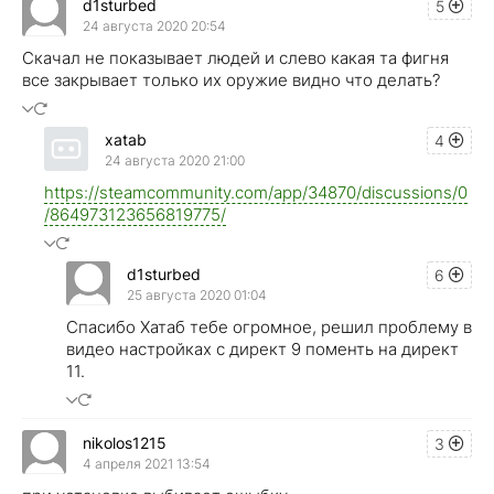
d1sturbed
5
24 августа 2020 20:54
Cкачал не показывает людей и слево какая та фигня
все закрывает только их оружие видно что делать?
xatab
4
24 августа 2020 21:00
https://steamcommunity.com/app/34870/discussions/0
/864973123656819775/
d1sturbed
6
25 августа 2020 01:04
Спасибо Хатаб тебе огромное, решил проблему в
видео настройках с директ 9 поменть на директ
11.
nikolos1215
3
4 апреля 2021 13:54