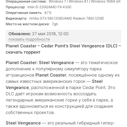
Операционная система:
Windows 7 / Windows 8.1 / Windows 10(64-bit
versions);
Процессор:
Intel i5-2300/AMD FX-4300
Оперативная память:
8 Гб
Видеокарта:
nVidia GTX 560 (2GB)/AMD Radeon 7850 (2GB)
Место на жестком диске:
7gb
Обновлено:
27 мая 2018, 12:00
показать подробности
Planet Coaster – Cedar Point’s Steel Vengeance (DLC) –
скачать торрент
Planet Coaster: Steel Vengeance
— это тематическое
дополнение к популярному симулятору парка
аттракционов
Planet Coaster
, посвящённое одному из
самых известных американских горок —
Steel
Vengeance
, расположенной в парке Cedar Point. Это
DLC даёт игрокам возможность воссоздать
легендарные американские горки у себя в парке, а
также вдохновиться их конструкцией для создания
собственных проектов.
Steel Vengeance
— это реальный гибридный гипер-