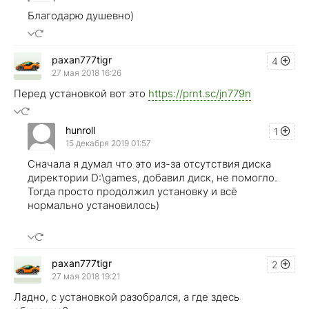
Благодарю душевно)
paxan777tigr
4
27 мая 2018 16:26
Перед установкой вот это
https://prnt.sc/jn779n
hunroll
1
15 декабря 2019 01:57
Сначала я думал что это из-за отсутствия диска
директории D:\games, добавил диск, не помогло.
Тогда просто продолжил установку и всё
нормально установилось)
paxan777tigr
2
27 мая 2018 19:21
Ладно, с установкой разобрался, а где здесь