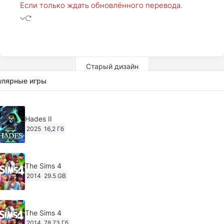
Если только ждать обновлённого перевода.
Старый дизайн
улярные игры
Hades II
2025
16,2 Гб
The Sims 4
2014
29.5 GB
The Sims 4
2014
78,73 Гб