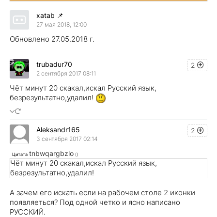
xatab
📌
27 мая 2018, 12:00
Обновлено 27.05.2018 г.
trubadur70
2
2 сентября 2017 08:11
Чёт минут 20 скакал,искал Русский язык,
безрезультатно,удалил!
Aleksandr165
2
3 сентября 2017 02:14
tnbwqargbzlo
Цитата
(
)
Чёт минут 20 скакал,искал Русский язык,
безрезультатно,удалил!
А зачем его искать если на рабочем столе 2 иконки
появляеться? Под одной четко и ясно написано
РУССКИЙ.