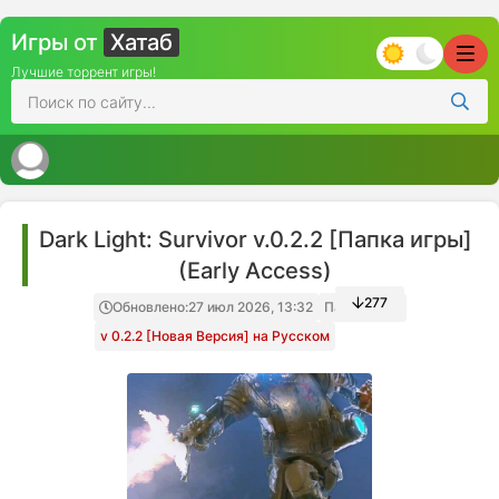
Игры от
Хатаб
Лучшие торрент игры!
Dark Light: Survivor v.0.2.2 [Папка игры]
(Early Access)
277
Обновлено:
27 июл 2026, 13:32
Папка игры
v 0.2.2 [Новая Версия] на Русском