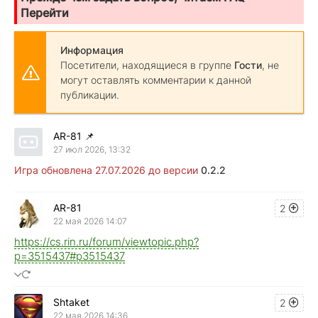
Перейти
Информация
Посетители, находящиеся в группе
Гости
, не
могут оставлять комментарии к данной
публикации.
AR-81
📌
27 июл 2026, 13:32
Игра обновлена 27.07.2026 до версии
0.2.2
AR-81
2
22 мая 2026 14:07
https://cs.rin.ru/forum/viewtopic.php?
p=3515437#p3515437
Shtaket
2
22 мая 2026 14:36