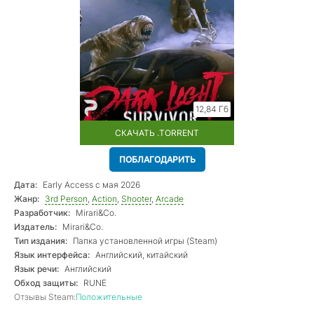
12,84 Гб
СКАЧАТЬ .TORRENT
ПОБЛАГОДАРИТЬ
Дата:
Early Access с мая 2026
Жанр:
3rd Person
,
Action
,
Shooter
,
Arcade
Разработчик:
Mirari&Co.
Издатель:
Mirari&Co.
Тип издания:
Папка установленной игры (Steam)
Язык интерфейса:
Английский, китайский
Язык речи:
Английский
Обход защиты:
RUNE
Отзывы Steam:
Положительные