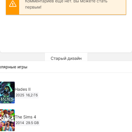
Комментариев еще нет. Вы можете стать
первым!
Старый дизайн
улярные игры
Hades II
2025
16,2 Гб
The Sims 4
2014
29.5 GB