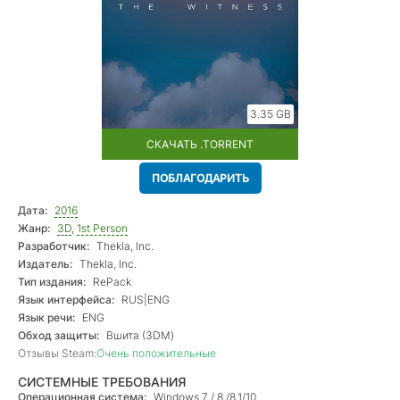
3.35 GB
СКАЧАТЬ .TORRENT
ПОБЛАГОДАРИТЬ
Дата:
2016
Жанр:
3D
,
1st Person
Разработчик:
Thekla, Inc.
Издатель:
Thekla, Inc.
Тип издания:
RePack
Язык интерфейса:
RUS|ENG
Язык речи:
ENG
Обход защиты:
Вшита (3DM)
Отзывы Steam:
Очень положительные
СИСТЕМНЫЕ ТРЕБОВАНИЯ
Операционная система:
Windows 7 / 8 /8.1/10