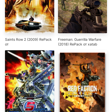
Saints Row 2 (2009) RePack
Freeman: Guerrilla Warfare
от
(2018) RePack от xatab