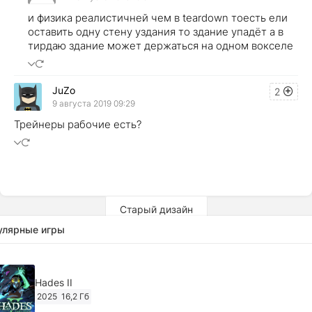
и физика реалистичней чем в teardown тоесть ели
оставить одну стену уздания то здание упадёт а в
тирдаю здание может держаться на одном вокселе
JuZo
2
9 августа 2019 09:29
Трейнеры рабочие есть?
Старый дизайн
улярные игры
Hades II
2025
16,2 Гб