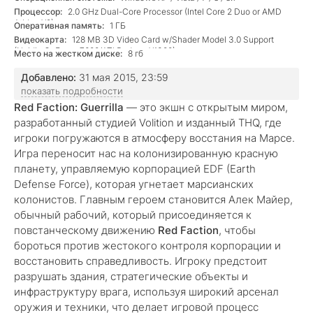
Процессор:
2.0 GHz Dual-Core Processor (Intel Core 2 Duo or AMD
Athlon X2)
Оперативная память:
1 ГБ
Видеокарта:
128 MB 3D Video Card w/Shader Model 3.0 Support
(Nvidia GeForce 7600/ATI Radeon X1300)
Место на жестком диске:
8 гб
Добавлено:
31 мая 2015, 23:59
показать подробности
Red Faction: Guerrilla
— это экшн с открытым миром,
разработанный студией Volition и изданный THQ, где
игроки погружаются в атмосферу восстания на Марсе.
Игра переносит нас на колонизированную красную
планету, управляемую корпорацией EDF (Earth
Defense Force), которая угнетает марсианских
колонистов. Главным героем становится Алек Майер,
обычный рабочий, который присоединяется к
повстанческому движению
Red Faction
, чтобы
бороться против жестокого контроля корпорации и
восстановить справедливость. Игроку предстоит
разрушать здания, стратегические объекты и
инфраструктуру врага, используя широкий арсенал
оружия и техники, что делает игровой процесс