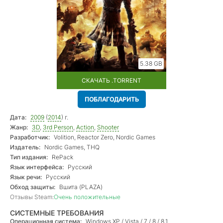
5.38 GB
СКАЧАТЬ .TORRENT
ПОБЛАГОДАРИТЬ
Дата:
2009
(
2014
) г.
Жанр:
3D
,
3rd Person
,
Action
,
Shooter
Разработчик:
Volition, Reactor Zero, Nordic Games
Издатель:
Nordic Games, THQ
Тип издания:
RePack
Язык интерфейса:
Русский
Язык речи:
Русский
Обход защиты:
Вшита (PLAZA)
Отзывы Steam:
Очень положительные
СИСТЕМНЫЕ ТРЕБОВАНИЯ
Операционная система:
Windows XP / Vista / 7 / 8 / 8.1