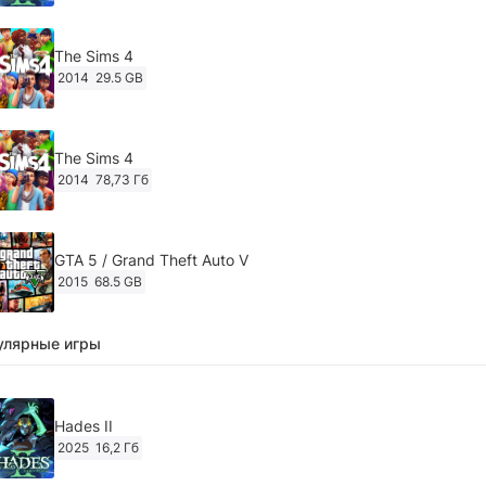
The Sims 4
2014
29.5 GB
The Sims 4
2014
78,73 Гб
GTA 5 / Grand Theft Auto V
2015
68.5 GB
улярные игры
Ghost of Tsushima: Director's Cut v.1053.8.1023.1614
[RePack Decepticon] (2024)
2024
38.5 gb
Hades II
2025
16,2 Гб
Cyberpunk 2077
2020
49.4 GB