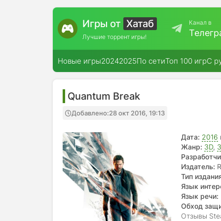
Игры от
Хатаб
Канал в
Телегр
Лучшие торрент игры!
Новые игры
2024
2025
По сети
Топ 100 игр
С р
Quantum Break
Добавлено:
28 окт 2016, 19:13
Дата:
2016
Жанр:
3D
,
3
Разработчи
Издатель:
R
Тип издания
Язык интер
Язык речи:
Обход защ
Отзывы Ste