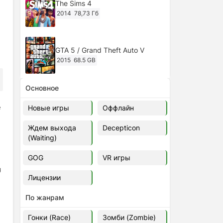
The Sims 4
2014
78,73 Гб
GTA 5 / Grand Theft Auto V
2015
68.5 GB
Основное
Ghost of Tsushima: Director's Cut
v.1053.8.1023.1614 [RePack
е
Новые игры
Оффлайн
Decepticon] (2024)
2024
38.5 gb
Ждем выхода
Decepticon
(Waiting)
Cyberpunk 2077
2020
49.4 GB
GOG
VR игры
я
Лицензии
Ghost of Tsushima: Director's Cut
v.1053.9.0623.1807 [Папка
По жанрам
игры] (2020-2024)
2020-2024
68,09 Гб
Гонки (Race)
Зомби (Zombie)