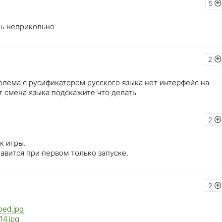
5
ть неприкольно
2
облема с русификатором русского языка нет интерфейс на
т смена языка подскажите что делать
2
к игры.
тавится при первом только запуске.
2
bed.jpg
14.jpg