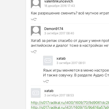
valentinkuncevich
18 декабря 2016 17:43
Как разрешение сменить? всё мутное игра
Demon9174
3 октября 2017 08:40
Хатаб за репак спасибо от души у меня пр
английском и диалог тоже в настройках не
xatab
3 октября 2017 08:51
Язык игры меняется в меню настрое
И также озвучку. В разделе Аудио С
xatab
3 октября 2017 08:53
http://s017.radikal.ru/i400/1609/70/9d9061dc2
http://s017.radikal.ru/i431/1609/15/9b616a57a9