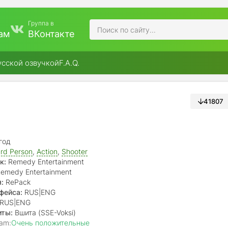
Группа в
ам
ВКонтакте
усской озвучкой
F.A.Q.
41807
год
rd Person
,
Action
,
Shooter
к:
Remedy Entertainment
emedy Entertainment
:
RePack
фейса:
RUS|ENG
RUS|ENG
иты:
Вшита (SSE-Voksi)
am:
Очень положительные