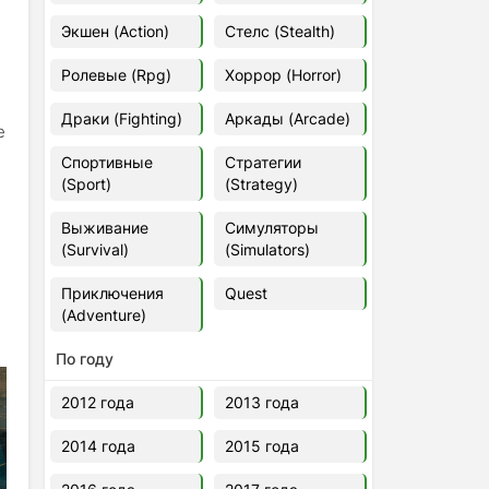
Euro Truck Simulator 2 v.1.60.1.7s
Экшен (Action)
Стелс (Stealth)
[Папка игры] (2012)
2012
37,77 Гб
Ролевые (Rpg)
Хоррор (Horror)
Драки (Fighting)
Аркады (Arcade)
Forza Horizon 5 v.688.044
е
[Папка игры] (2021)
Спортивные
Стратегии
2021
176,66 Гб
(Sport)
(Strategy)
Выживание
Симуляторы
V Rising
(Survival)
(Simulators)
2024
3.4 gb
Приключения
Quest
(Adventure)
По году
2012 года
2013 года
2014 года
2015 года