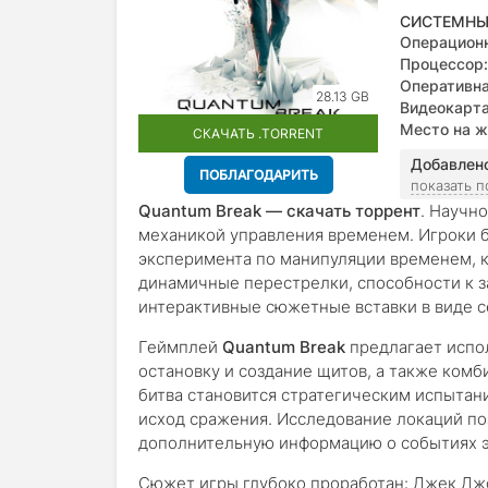
СИСТЕМНЫ
Операционн
Процессор:
Оперативна
28.13 GB
Видеокарта
Место на ж
СКАЧАТЬ .TORRENT
Добавлен
ПОБЛАГОДАРИТЬ
показать 
Quantum Break — скачать торрент
. Научн
механикой управления временем. Игроки б
эксперимента по манипуляции временем, к
динамичные перестрелки, способности к 
интерактивные сюжетные вставки в виде с
Геймплей
Quantum Break
предлагает испо
остановку и создание щитов, а также ком
битва становится стратегическим испытан
исход сражения. Исследование локаций по
дополнительную информацию о событиях 
Сюжет игры глубоко проработан: Джек Джо