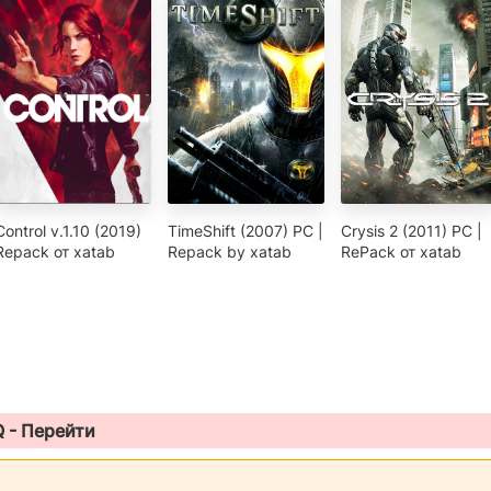
Control v.1.10 (2019)
TimeShift (2007) PC |
Crysis 2 (2011) PC |
Repack от xatab
Repack by xatab
RePack от xatab
Q -
Перейти