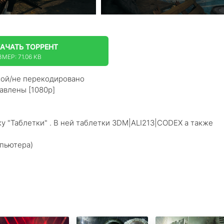
КАЧАТЬ
ТОРРЕНТ
МЕР: 71.06 KB
кой/не перекодировано
авлены [1080p]
ку "Таблетки" . В ней таблетки 3DM|ALI213|CODEX а также
мпьютера)