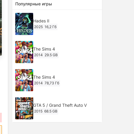
Популярные игры
Hades II
2025
16,2 Гб
The Sims 4
2014
29.5 GB
The Sims 4
2014
78,73 Гб
GTA 5 / Grand Theft Auto V
2015
68.5 GB
Ghost of Tsushima: Director's Cut