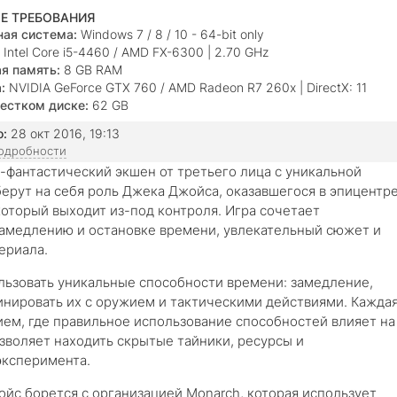
Е ТРЕБОВАНИЯ
ая система:
Windows 7 / 8 / 10 - 64-bit only
Intel Core i5-4460 / AMD FX-6300 | 2.70 GHz
я память:
8 GB RAM
:
NVIDIA GeForce GTX 760 / AMD Radeon R7 260x | DirectX: 11
естком диске:
62 GB
о:
28 окт 2016, 19:13
подробности
о-фантастический экшен от третьего лица с уникальной
ерут на себя роль Джека Джойса, оказавшегося в эпицентр
оторый выходит из-под контроля. Игра сочетает
замедлению и остановке времени, увлекательный сюжет и
ериала.
льзовать уникальные способности времени: замедление,
бинировать их с оружием и тактическими действиями. Кажда
ием, где правильное использование способностей влияет на
зволяет находить скрытые тайники, ресурсы и
эксперимента.
йс борется с организацией Monarch, которая использует