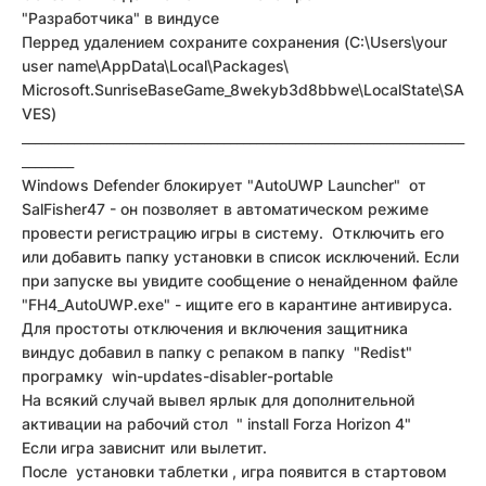
"Разработчика" в виндусе
Перред удалением сохраните сохранения
(C:\Users\your
user name\AppData\Local\Packages\
Microsoft.SunriseBaseGame_8wekyb3d8bbwe\LocalState\SA
VES)
____________________________________________________________________
________
Windows Defender блокирует "AutoUWP Launcher" от
SalFisher47 - он позволяет в автоматическом режиме
провести регистрацию игры в систему. Отключить его
или добавить папку установки в список исключений. Если
при запуске вы увидите сообщение о ненайденном файле
"FH4_AutoUWP.exe" - ищите его в карантине антивируса.
Для простоты отключения и включения защитника
виндус добавил в папку с репаком в папку "Redist"
програмку win-updates-disabler-portable
На всякий случай вывел ярлык для дополнительной
активации на рабочий стол " install Forza Horizon 4"
Если игра зависнит или вылетит.
После установки таблетки , игра появится в стартовом