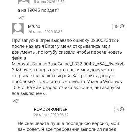
5 июля 2026 15:31
а на 19045 пойдет?
Mrun0
19
26 марта 2020 10:35
При запуске игры выдавало ошибку 0x80073d12 и
после нажатия Enter у меня открывались мои
документы, по ютубу сказали чтобы переминовать
файл в
Microsoft.SunriseBaseGame_1.332.904.2_x64__8wekyb
3d8bbwe, теперь вместо папки мои документы
открывается папка с игрой. Как решить данную
проблему? Помогите пожалуйста. У меня Windows
10 Pro, Режим разработчика включен, антивирусы
все выключены.
ROAD24RUNNER
5
28 марта 2020 06:57
Не скачивайте лучше последнюю версию, мой
вам совет. Я все требования выполнил перед