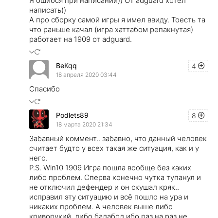
Я ошибся при написании)) От adguard хотел
написать))
А про сборку самой игры я имел ввиду. Тоесть та
что раньше качал (игра хаттабом репакнутая)
работает на 1909 от adguard.
BeKqq
4
18 апреля 2020 03:44
Спасибо
Podlets89
8
18 марта 2020 21:34
Забавный коммент.. забавно, что данный человек
считает будто у всех такая же ситуация, как и у
него.
P.S. Win10 1909 Игра пошла вообще без каких
либо проблем. Сперва конечно чутка тупанул и
не отключил дефендер и он скушал кряк..
исправил эту ситуацию и всё пошло на ура и
никаких проблем. А человек выше либо
криворукий, либо балабол ибо раз на раз не