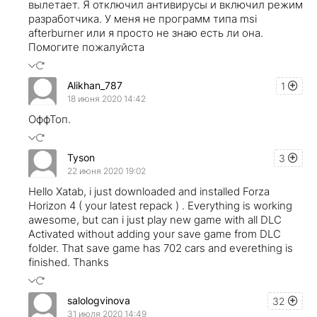
вылетает. Я отключил антивирусы и включил режим
разработчика. У меня не программ типа msi
afterburner или я просто не знаю есть ли она.
Помогите пожалуйста
Alikhan_787
1
18 июня 2020 14:42
ОффТоп.
Tyson
3
22 июня 2020 19:02
Hello Xatab, i just downloaded and installed Forza
Horizon 4 ( your latest repack ) . Everything is working
awesome, but can i just play new game with all DLC
Activated without adding your save game from DLC
folder. That save game has 702 cars and everething is
finished. Thanks
salologvinova
32
31 июля 2020 14:49