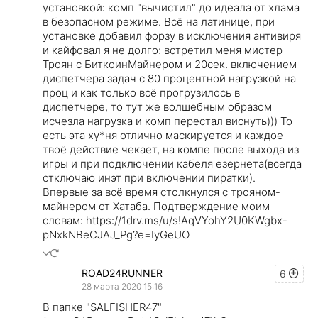
установкой: комп "вычистил" до идеала от хлама
в безопасном режиме. Всё на латинице, при
установке добавил форзу в исключения антивиря
и кайфовал я не долго: встретил меня мистер
Троян с БиткоинМайнером и 20сек. включением
диспетчера задач с 80 процентной нагрузкой на
проц и как только всё прогрузилось в
диспетчере, то тут же волшебным образом
исчезла нагрузка и комп перестал виснуть))) То
есть эта ху*ня отлично маскируется и каждое
твоё действие чекает, на компе после выхода из
игры и при подключении кабеля езернета(всегда
отключаю инэт при включении пиратки).
Впервые за всё время столкнулся с трояном-
майнером от Хатаба. Подтверждение моим
словам: https://1drv.ms/u/s!AqVYohY2U0KWgbx-
pNxkNBeCJAJ_Pg?e=IyGeUO
ROAD24RUNNER
6
28 марта 2020 15:16
В папке "SALFISHER47"