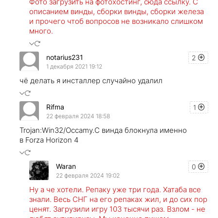
Фото загрузить на фотохостинг, сюда ссылку. С
описанием винды, сборки винды, сборки железа
и прочего чтоб вопросов не возникало слишком
много.
notarius231
2
1 декабря 2021 19:12
чё делать я инсталлер случайно удалил
Rifma
1
22 февраля 2024 18:58
Trojan:Win32/Occamy.C винда блокнула именно
в Forza Horizon 4
Waran
0
22 февраля 2024 19:02
Ну а че хотели. Репаку уже три года. Хатаба все
знали. Весь СНГ на его репаках жил, и до сих пор
ценят. Загрузили игру 103 тысячи раз. Взлом - не