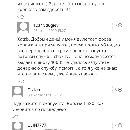
из скриншота) Заранее благодарствую и
крепкого вам здоровья! :)
12345dugiev
9
23 июня 2020 15:27
Xatab, Добрый день! у меня вылетает форза
хорайзон 4 при запуске , посмотрел ютуб видео
все перепробовал кроме одного, запуска
cетевой службы xbox live . она не запускается
выдает ошибку 1068: Не удалось запустить
дочернюю службу. помоги , а то я уже не знаю
что делать с ней , уже 4 день парюсь
Divizor
6
30 марта 2020 17:37
Подскажите пожалуйста. Версий 1.380. как
обновится до последней?
UJIN7777
2