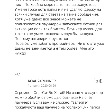
чист. По крайне мере на то что вы жалуетесь
У меня тоже есть папка и я не удаляю. держу на
всякий случай для ответа на такие сообщения.
Хотя уже давно все знают.Можете не
пользооваться лаунчером запускайте батник для
активации если так боитесь. Лаунчер нужен для
тех кто не умеет включать службы виндуса.
Поэтому антивири и ругаются
Пора бы уже забыть про майнеры. Ни кто эти уже
давно не занимается а я тем более. Мне это
чуждо
ROAD24RUNNER
3
1 апреля 2020 00:29
Огромное Спа-Си-Бо Хатаб! Не знал что лаунчер
можно обойти с помощью батника) На счёт
лаунчера. Если вам не сложно, "залейте"
пожалуйста ваш лаунчер на "облако"(3-и папки