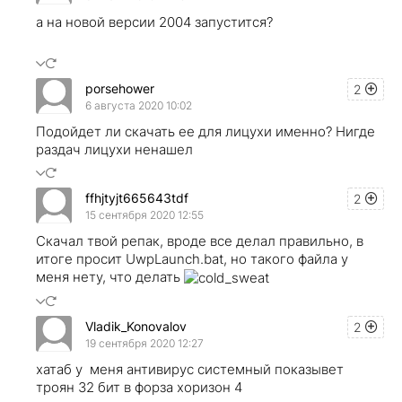
а на новой версии 2004 запустится?
porsehower
2
6 августа 2020 10:02
Подойдет ли скачать ее для лицухи именно? Нигде
раздач лицухи ненашел
ffhjtyjt665643tdf
2
15 сентября 2020 12:55
Скачал твой репак, вроде все делал правильно, в
итоге просит UwpLaunch.bat, но такого файла у
меня нету, что делать
Vladik_Konovalov
2
19 сентября 2020 12:27
хатаб у меня антивирус системный показывет
троян 32 бит в форза хоризон 4