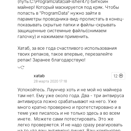
(путь:C:\ProgramData\SalFisher47\) биткоин
майнер! Который маскируется под кряк. Чтобы
попасть в "ProgramData" нужно зайти в
параметры проводника-вид-пролистать в конец-
показывать скрытые папки и файлы-скрывать
защищенные системные файлы(снимаем
галочку) и нажимаем применить.
Хатаб, за все года счастливого использования
твоих репаков, такое впервые, перезалейте
репак! Заранее благодарствую!
xatab
12
28 марта 2020 17:18
Успокойтесь. Лаунчер хоть и не мой но майнера
там нет. Ему уже около года. Два - три антвируса
антивируса ложно срабатьывают на него. Уже
много кратно проверено и протетстировано и в
теме уже писалось и не только здесь а во всем
инете. Можете сами потестировать. Это же
легко проверяется. И не надо сразу реагировать
на то что ваш антивирус пишет. Ваш компьютер