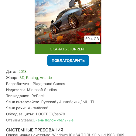
60.4 GB
СКАЧАТЬ .TORRENT
ПОБЛАГОДАРИТЬ
Дата:
2018
Жанр:
3D
,
Racing
,
Arcade
Разработчик:
Playground Games
Издатель:
Microsoft Studios
Тип издания:
RePack
Язык интерфейса:
Русский / Английский / MULTi
Язык речи:
Английский
Обход защиты:
LOOTBOX/osb79
Отзывы Steam:
Очень положительные
СИСТЕМНЫЕ ТРЕБОВАНИЯ
Операционная система:
Windows 10 x64 ТОЛЬКО build 1903-1909