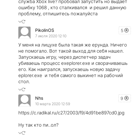
служба Xbox live? пробовал запустить но выдает
ошибку 1068 , кто сталкивался и решил данную
проблему, отпишитесь пожалуйста
PikolinOS
5
7 июля 2020 12:10
У меня на лицухе была такая же ерунда. Ничего
не помогало. Вот такой выход для себя нашел.
Запускаешь игру, через диспетчер задач
убиваешь процесс exeplorer.exe и сворачиваешь
его. Как наигрался, запускаешь новую задачу
eplorer.exe и тебя самого выкинет на рабочий
стол.
Nhs
9
10 марта 2020 12:59
https://c.radikal.ru/c27/2003/f9/4d91be897cd0.jpg
Ну так кто пи..ол?