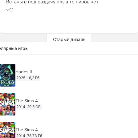
Встаньте под раздачу плз а то пиров нет
Старый дизайн
улярные игры
Hades II
2025
16,2 Гб
The Sims 4
2014
29.5 GB
The Sims 4
2014
78,73 Гб