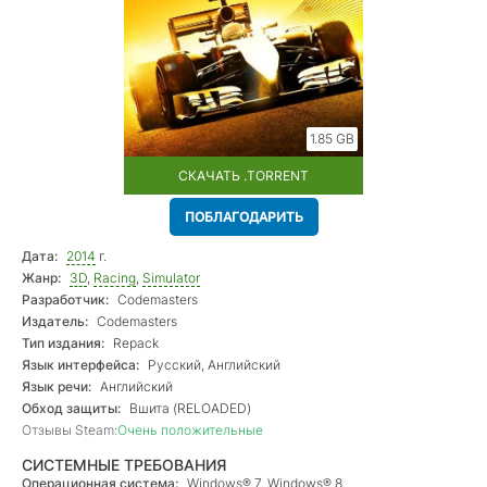
1.85 GB
СКАЧАТЬ .TORRENT
ПОБЛАГОДАРИТЬ
Дата:
2014
г.
Жанр:
3D
,
Racing
,
Simulator
Разработчик:
Codemasters
Издатель:
Codemasters
Тип издания:
Repack
Язык интерфейса:
Русский, Английский
Язык речи:
Английский
Обход защиты:
Вшита (RELOADED)
Отзывы Steam:
Очень положительные
СИСТЕМНЫЕ ТРЕБОВАНИЯ
Операционная система:
Windows® 7, Windows® 8