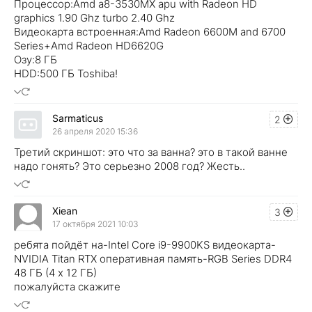
Процессор:Amd a8-3530MX apu with Radeon HD
graphics 1.90 Ghz turbo 2.40 Ghz
Видеокарта встроенная:Amd Radeon 6600M and 6700
Series+Amd Radeon HD6620G
Озу:8 ГБ
HDD:500 ГБ Toshiba!
Sarmaticus
2
26 апреля 2020 15:36
Третий скриншот: это что за ванна? это в такой ванне
надо гонять? Это серьезно 2008 год? Жесть..
Xiean
3
17 октября 2021 10:03
ребята пойдёт на-Intel Core i9-9900KS видеокарта-
NVIDIA Titan RTX оперативная память-RGB Series DDR4
48 ГБ (4 x 12 ГБ)
пожалуйста скажите