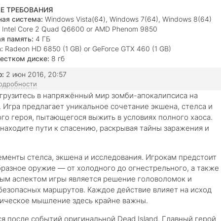
Е ТРЕБОВАНИЯ
ая система:
Windows Vista(64), Windows 7(64), Windows 8(64)
Intel Core 2 Quad Q6600 or AMD Phenom 9850
я память:
4 ГБ
:
Radeon HD 6850 (1 GB) or GeForce GTX 460 (1 GB)
естком диске:
8 гб
о:
2 июн 2016, 20:57
подробности
огрузитесь в напряжённый мир зомби-апокалипсиса на
d. Игра предлагает уникальное сочетание экшена, стелса и
ного героя, пытающегося выжить в условиях полного хаоса.
 находите пути к спасению, раскрывая тайны заражения и
менты стелса, экшена и исследования. Игрокам предстоит
бразное оружие — от холодного до огнестрельного, а также
ым аспектом игры является решение головоломок и
безопасных маршрутов. Каждое действие влияет на исход
гическое мышление здесь крайне важны.
я после событий оригинальной Dead Island. Главный герой