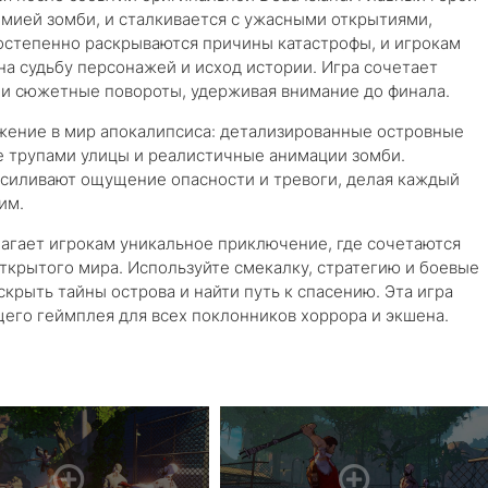
емией зомби, и сталкивается с ужасными открытиями,
остепенно раскрываются причины катастрофы, и игрокам
а судьбу персонажей и исход истории. Игра сочетает
 и сюжетные повороты, удерживая внимание до финала.
ужение в мир апокалипсиса: детализированные островные
е трупами улицы и реалистичные анимации зомби.
усиливают ощущение опасности и тревоги, делая каждый
им.
агает игрокам уникальное приключение, где сочетаются
ткрытого мира. Используйте смекалку, стратегию и боевые
скрыть тайны острова и найти путь к спасению. Эта игра
его геймплея для всех поклонников хоррора и экшена.