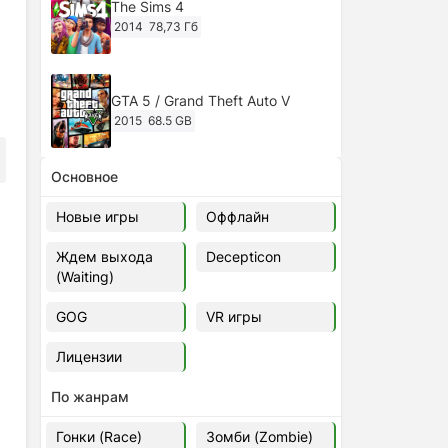
The Sims 4
2014
78,73 Гб
GTA 5 / Grand Theft Auto V
2015
68.5 GB
Основное
Ghost of Tsushima: Director's Cut
v.1053.8.1023.1614 [RePack
Новые игры
Оффлайн
Decepticon] (2024)
2024
38.5 gb
Ждем выхода
Decepticon
(Waiting)
Cyberpunk 2077
2020
49.4 GB
GOG
VR игры
Лицензии
Ghost of Tsushima: Director's Cut
v.1053.9.0623.1807 [Папка
По жанрам
игры] (2020-2024)
2020-2024
68,09 Гб
Гонки (Race)
Зомби (Zombie)