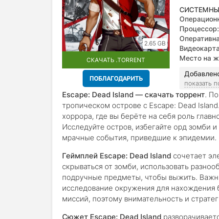
СИСТЕМНЫ
Операционн
Процессор:
Оперативна
2.65 GB
Видеокарта
Место на ж
СКАЧАТЬ .TORRENT
Добавлен
ПОБЛАГОДАРИТЬ
показать 
Escape: Dead Island — скачать торрент
. П
тропическом острове с Escape: Dead Islan
хоррора, где вы берёте на себя роль глав
Исследуйте остров, избегайте орд зомби и
мрачные события, приведшие к эпидемии.
Геймплей Escape: Dead Island
сочетает эле
скрываться от зомби, использовать разноо
подручные предметы, чтобы выжить. Важн
исследование окружения для нахождения 
миссий, поэтому внимательность и страте
Сюжет Escape: Dead Island
разворачиваетс