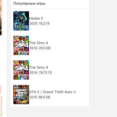
Популярные игры
Hades II
2025
16,2 Гб
The Sims 4
2014
29.5 GB
The Sims 4
2014
78,73 Гб
GTA 5 / Grand Theft Auto V
2015
68.5 GB
Ghost of Tsushima: Director's Cut