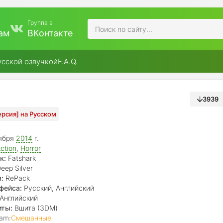
Группа в
ам
ВКонтакте
усской озвучкой
F.A.Q.
3939
Версия] на Русском
ября
2014
г.
ction
,
Horror
к:
Fatshark
eep Silver
:
RePack
фейса:
Русский, Английский
Английский
иты:
Вшита (3DM)
am:
Смешанные