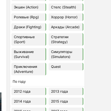
Euro Truck Simulator 2 v.1.60.1.7s
Экшен (Action)
Стелс (Stealth)
[Папка игры] (2012)
2012
37,77 Гб
Ролевые (Rpg)
Хоррор (Horror)
Драки (Fighting)
Аркады (Arcade)
Forza Horizon 5 v.688.044
[Папка игры] (2021)
Спортивные
Стратегии
2021
176,66 Гб
(Sport)
(Strategy)
Выживание
Симуляторы
V Rising
(Survival)
(Simulators)
2024
3.4 gb
Приключения
Quest
(Adventure)
По году
2012 года
2013 года
2014 года
2015 года