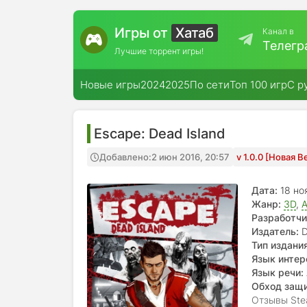
Игры от
Хатаб
Канал в
Телегр
Лучшие торрент игры!
Новые игры
2024
2025
По сети
Топ 100 игр
С р
Escape: Dead Island
Добавлено:
2 июн 2016, 20:57
v 1.0.0 [Новая 
Дата:
18 но
Жанр:
3D
,
A
Разработчи
Издатель:
D
Тип издания
Язык интер
Язык речи:
Обход защ
Отзывы Ste