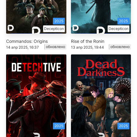
2025
2025
Decepticon
Decepticon
Commandos: Origins
Rise of the Ronin
обновлено
обновлено
14 апр 2025, 16:37
13 апр 2025, 19:44
2025
2025