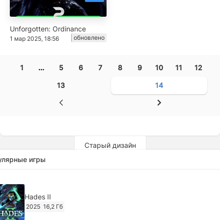
Unforgotten: Ordinance
обновлено
1 мар 2025, 18:56
1
...
5
6
7
8
9
10
11
12
13
14
Старый дизайн
улярные игры
Hades II
2025
16,2 Гб