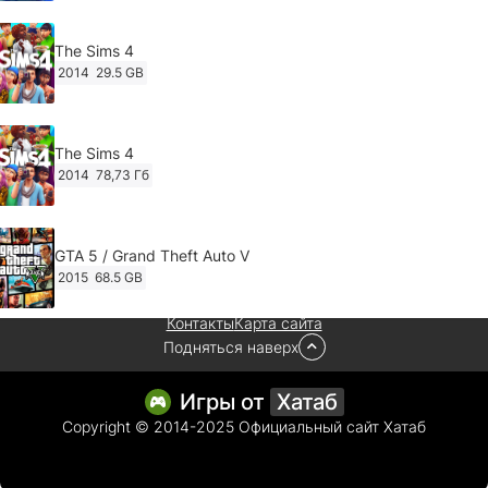
The Sims 4
2014
29.5 GB
The Sims 4
2014
78,73 Гб
GTA 5 / Grand Theft Auto V
2015
68.5 GB
Контакты
Карта сайта
Подняться наверх
Ghost of Tsushima: Director's Cut v.1053.8.1023.1614
[RePack Decepticon] (2024)
2024
38.5 gb
Игры от
Хатаб
Copyright © 2014-2025 Официальный сайт Хатаб
Cyberpunk 2077
2020
49.4 GB