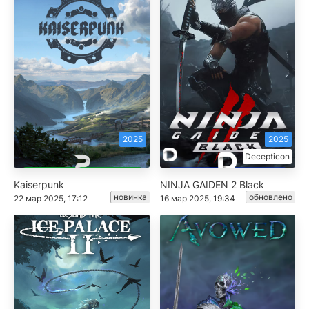
2025
2025
Decepticon
Kaiserpunk
NINJA GAIDEN 2 Black
новинка
обновлено
22 мар 2025, 17:12
16 мар 2025, 19:34