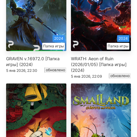
2024
2024
Папка игры
Папка игры
GRAVEN v.16972.0 [Папка
WRATH: Aeon of Ruin
игры] (2024)
(2026/01/05) [Папка игры]
обновлено
(2024)
5 янв 2026, 22:30
обновлено
5 янв 2026, 22:09