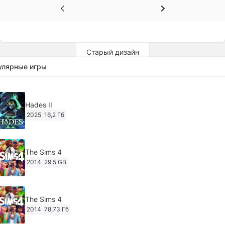
Старый дизайн
улярные игры
Hades II
2025
16,2 Гб
The Sims 4
2014
29.5 GB
The Sims 4
2014
78,73 Гб