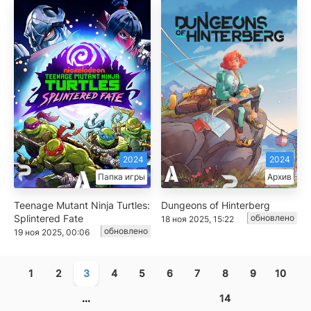
2024
2024
Папка игры
Архив
Teenage Mutant Ninja Turtles:
Dungeons of Hinterberg
Splintered Fate
обновлено
18 ноя 2025, 15:22
обновлено
19 ноя 2025, 00:06
1
2
3
4
5
6
7
8
9
10
...
14