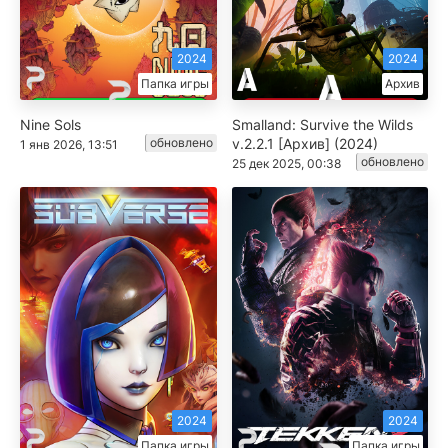
2024
2024
Папка игры
Архив
Nine Sols
Smalland: Survive the Wilds
обновлено
v.2.2.1 [Архив] (2024)
1 янв 2026, 13:51
обновлено
25 дек 2025, 00:38
2024
2024
Папка игры
Папка игры