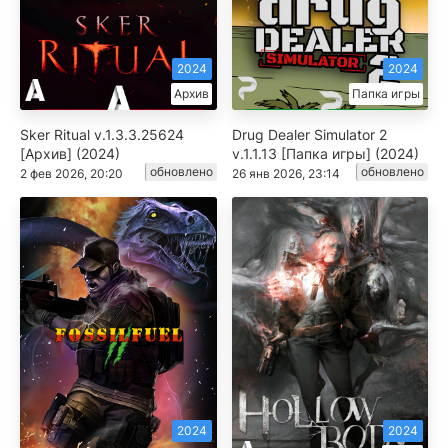
2024
2024
Архив
Папка игры
Sker Ritual v.1.3.3.25624
Drug Dealer Simulator 2
[Архив] (2024)
v.1.1.13 [Папка игры] (2024)
обновлено
обновлено
2 фев 2026, 20:20
26 янв 2026, 23:14
2024
2024