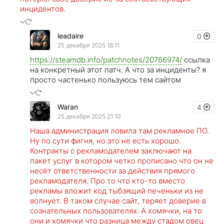
инцидентов.
leadaire
0
25 декабря 2025 18:11
https://steamdb.info/patchnotes/20766974/
ссылка
на конкретный этот патч. А что за инциденты? я
просто частенько пользуюсь тем сайтом
Waran
4
25 декабря 2025 21:10
Наша администрация ловила там рекламное ПО.
Ну по сути фигня, но это не есть хорошо.
Контракты с рекламодателем заключают на
пакет услуг в котором четко прописано что он не
несёт ответственности за действия прямого
рекламодателя. Про то что кто-то вместо
рекламы вложит код тыбзящий печеньки из не
волнует. В таком случае сайт, теряет доверие в
сознательных пользователях. А хомячки, на то
они и хомячки что разница между стадом овец