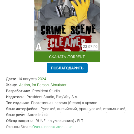
23,97 Гб
СКАЧАТЬ .TORRENT
ПОБЛАГОДАРИТЬ
Дата:
14 августа
2024
Жанр:
Action
,
1st Person
,
Simulator
Разработчик:
President Studio
Издатель:
President Studio, PlayWay S.A.
Тип издания:
Портативная версия (Steam) в архиве
Язык интерфейса:
Русский, английский, французский, итальянский,
немецкий, испанский, польский, португальский, турецкий, японский,
Язык речи:
Английский
корейский, китайский
Обход защиты:
RUNE (по умолчанию) / FLT
Отзывы Steam:
Очень положительные