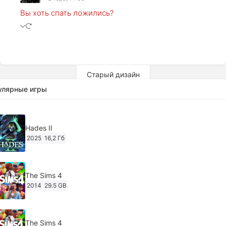
Вы хоть спать ложились?
Старый дизайн
улярные игры
Hades II
2025
16,2 Гб
The Sims 4
2014
29.5 GB
The Sims 4