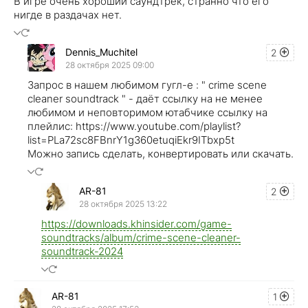
В игре очень хороший саундтрек, странно что его
нигде в раздачах нет.
Dennis_Muchitel
2
28 октября 2025 09:00
Запрос в нашем любимом гугл-е : " crime scene
cleaner soundtrack " - даёт ссылку на не менее
любимом и неповторимом ютабчике ссылку на
плейлис: https://www.youtube.com/playlist?
list=PLa72sc8FBnrY1g360etuqiEkr9ITbxp5t
Можно запись сделать, конвертировать или скачать.
AR-81
2
28 октября 2025 13:22
https://downloads.khinsider.com/game-
soundtracks/album/crime-scene-cleaner-
soundtrack-2024
AR-81
1