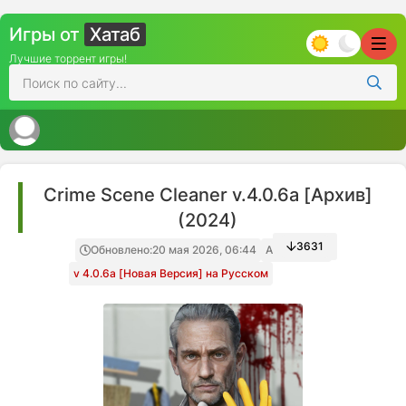
Игры от
Хатаб
Лучшие торрент игры!
Crime Scene Cleaner v.4.0.6a [Архив]
(2024)
3631
Обновлено:
20 мая 2026, 06:44
Архив игры
v 4.0.6a [Новая Версия] на Русском