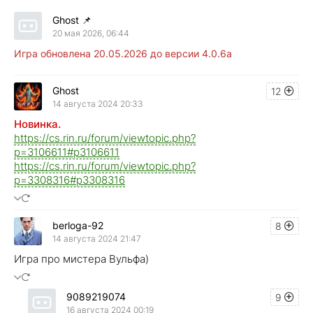
Ghost
📌
20 мая 2026, 06:44
Игра обновлена 20
.05.2026 до версии 4.0.6a
Ghost
12
14 августа 2024 20:33
Новинка.
https://cs.rin.ru/forum/viewtopic.php?
p=3106611#p3106611
https://cs.rin.ru/forum/viewtopic.php?
p=3308316#p3308316
berloga-92
8
14 августа 2024 21:47
Игра про мистера Вульфа)
9089219074
9
16 августа 2024 00:19