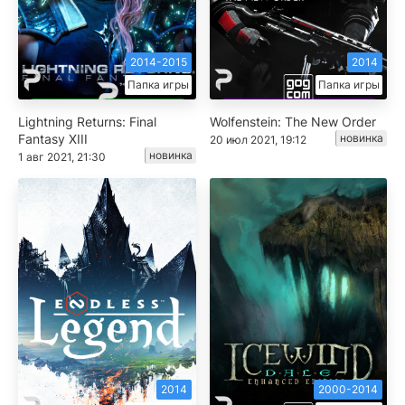
2014-2015
2014
Папка игры
Папка игры
Lightning Returns: Final
Wolfenstein: The New Order
Fantasy XIII
новинка
20 июл 2021, 19:12
новинка
1 авг 2021, 21:30
2014
2000-2014