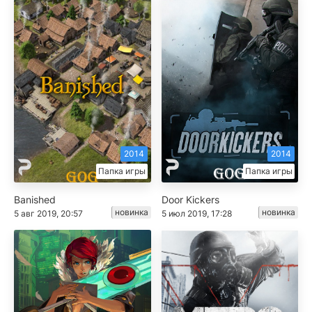
2014
2014
Папка игры
Папка игры
Banished
Door Kickers
новинка
новинка
5 авг 2019, 20:57
5 июл 2019, 17:28