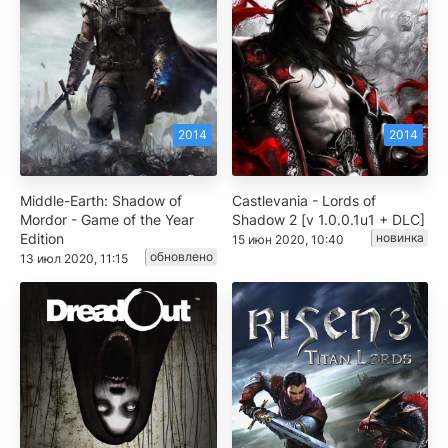
2014
2014
Middle-Earth: Shadow of
Castlevania - Lords of
Mordor - Game of the Year
Shadow 2 [v 1.0.0.1u1 + DLC]
Edition
новинка
15 июн 2020, 10:40
обновлено
13 июл 2020, 11:15