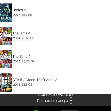
Hades II
2025
16,2 Гб
The Sims 4
2014
29.5 GB
The Sims 4
2014
78,73 Гб
GTA 5 / Grand Theft Auto V
2015
68.5 GB
Контакты
Карта сайта
Подняться наверх
Ghost of Tsushima: Director's Cut v.1053.8.1023.1614
[RePack Decepticon] (2024)
2024
38.5 gb