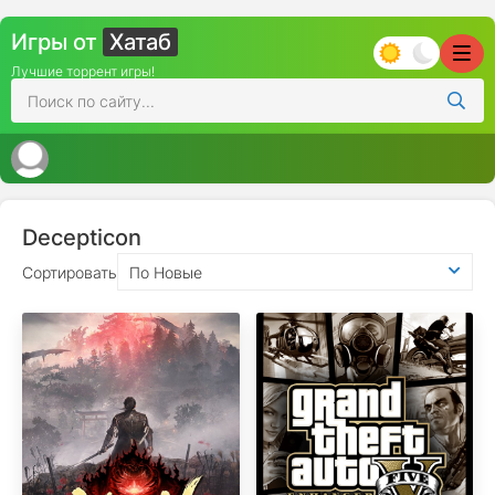
Игры от
Хатаб
Лучшие торрент игры!
Decepticon
Сортировать
По Новые