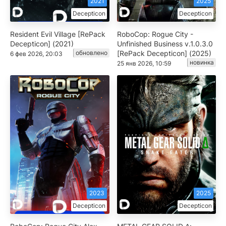
2021
2025
Decepticon
Decepticon
Resident Evil Village [RePack
RoboCop: Rogue City -
Decepticon] (2021)
Unfinished Business v.1.0.3.0
обновлено
[RePack Decepticon] (2025)
6 фев 2026, 20:03
новинка
25 янв 2026, 10:59
2023
2025
Decepticon
Decepticon