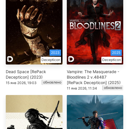
2023
2025
Decepticon
Decepticon
Dead Space [RePack
Vampire: The Masquerade -
Decepticon] (2023)
Bloodlines 2 v.48487
обновлено
[RePack Decepticon] (2025)
15 янв 2026, 19:03
обновлено
11 янв 2026, 11:34