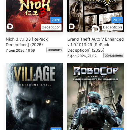
2026
2025
Decepticon
Decepticon
Nioh 3 v.1.03 [RePack
Grand Theft Auto V Enhanced
Decepticon] (2026)
v.1.0.1013.29 [RePack
новинка
Decepticon] (2025)
7 фев 2026, 16:59
обновлено
6 фев 2026, 21:02