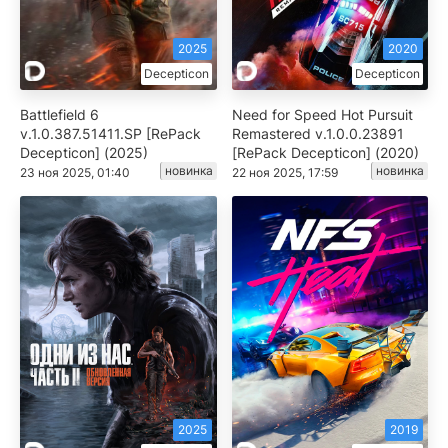
2025
2020
Decepticon
Decepticon
Battlefield 6
Need for Speed Hot Pursuit
v.1.0.387.51411.SP [RePack
Remastered v.1.0.0.23891
Decepticon] (2025)
[RePack Decepticon] (2020)
новинка
новинка
23 ноя 2025, 01:40
22 ноя 2025, 17:59
2025
2019