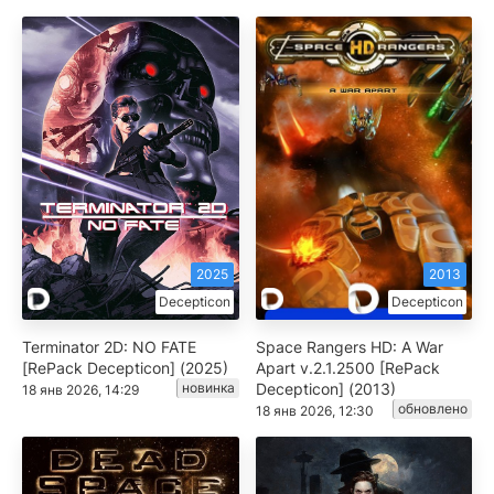
2025
2013
Decepticon
Decepticon
Terminator 2D: NO FATE
Space Rangers HD: A War
[RePack Decepticon] (2025)
Apart v.2.1.2500 [RePack
новинка
Decepticon] (2013)
18 янв 2026, 14:29
обновлено
18 янв 2026, 12:30