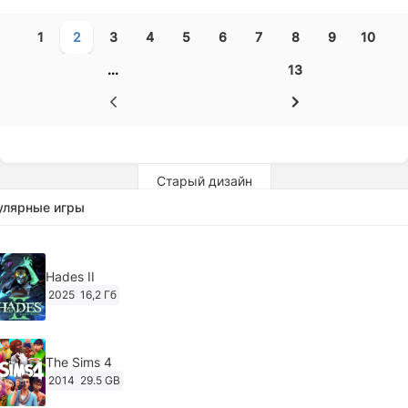
1
2
3
4
5
6
7
8
9
10
...
13
Старый дизайн
улярные игры
Hades II
2025
16,2 Гб
The Sims 4
2014
29.5 GB