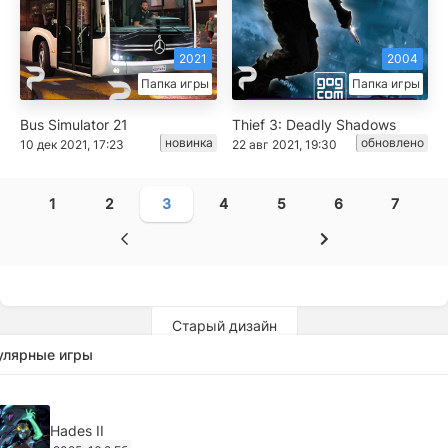
2021
2004
Папка игры
Папка игры
Bus Simulator 21
Thief 3: Deadly Shadows
новинка
обновлено
10 дек 2021, 17:23
22 авг 2021, 19:30
1
2
3
4
5
6
7
Старый дизайн
улярные игры
Hades II