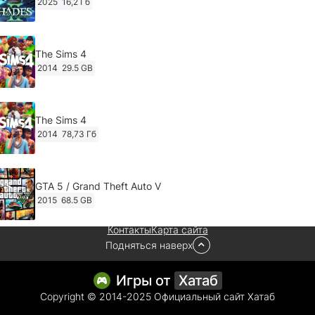
2025
16,2 Гб
The Sims 4
2014
29.5 GB
The Sims 4
2014
78,73 Гб
GTA 5 / Grand Theft Auto V
2015
68.5 GB
Контакты
Карта сайта
Подняться наверх
Ghost of Tsushima: Director's Cut v.1053.8.1023.1614
[RePack Decepticon] (2024)
2024
38.5 gb
Игры от
Хатаб
Copyright © 2014-2025 Официальный сайт Хатаб