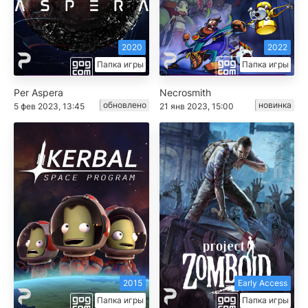
2020
2022
Папка игры
Папка игры
Per Aspera
Necrosmith
обновлено
новинка
5 фев 2023, 13:45
21 янв 2023, 15:00
2015
Early Access
Папка игры
Папка игры