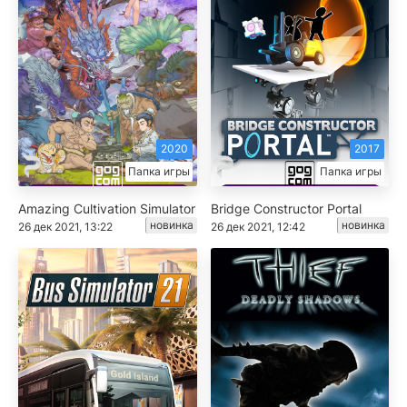
2020
2017
Папка игры
Папка игры
Amazing Cultivation Simulator
Bridge Constructor Portal
новинка
новинка
26 дек 2021, 13:22
26 дек 2021, 12:42