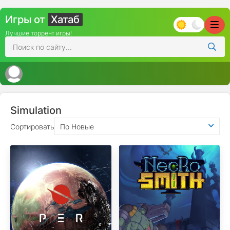
Игры от
Хатаб
Лучшие торрент игры!
Simulation
Сортировать
По Новые