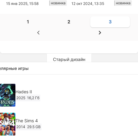
новинка
новинка
15 янв 2025, 15:58
12 окт 2024, 13:35
1
2
3
Старый дизайн
улярные игры
Hades II
2025
16,2 Гб
The Sims 4
2014
29.5 GB