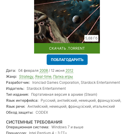
5,68 Гб
СКАЧАТЬ .TORRENT
ПОБЛАГОДАРИТЬ
Дата:
04 февраля
2008
/ 12 июня
2012
Жанр:
Strategy
,
Real-time
,
Папка игры
Разработчик:
Ironclad Games Corporation, Stardock Entertainment
Издатель:
Stardock Entertainment
Тип издания:
Портативная версия в архиве (Steam)
Язык интерфейса:
Русский, английский, немецкий, французский,
итальянский, польский, японский, китайский
Язык речи:
Английский, немецкий, французский, итальянский
Обход защиты:
CODEX
СИСТЕМНЫЕ ТРЕБОВАНИЯ
Операционная система:
Windows 7 и выше
Процессор:
Intel Pentium 4 - 3 ГГц