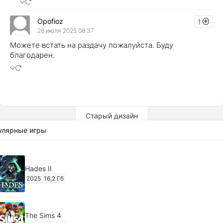
Opofioz
1
28 июля 2025 08:37
Можете встать на раздачу пожалуйста. Буду
благодарен.
Старый дизайн
улярные игры
Hades II
2025
16,2 Гб
The Sims 4