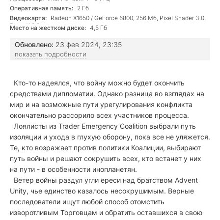
Оперативная память:
2 Гб
Видеокарта:
Radeon X1650 / GeForce 6800, 256 Мб, Pixel Shader 3.0,
DirectX 9.0c
Место на жестком диске:
4,5 Гб
Обновлено:
23 фев 2024, 23:35
показать подробности
Кто-то надеялся, что войну можно будет окончить
средствами дипломатии. Однако разница во взглядах на
мир и на возможные пути урегулирования конфликта
окончательно рассорило всех участников процесса.
Лоялисты из Trader Emergency Coalition выбрали путь
изоляции и ухода в глухую оборону, пока все не уляжется.
Те, кто возражает против политики Коалиции, выбирают
путь войны и решают сокрушить всех, кто встанет у них
на пути - в особенности инопланетян.
Ветер войны раздул угли ереси над братством Advent
Unity, чье единство казалось несокрушимым. Верные
последователи ищут любой способ отомстить
изворотливым Торговцам и обратить оставшихся в свою