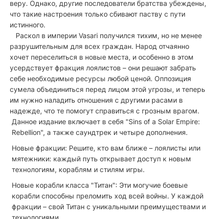
веру. Однако, другие последователи братства убеждены,
что такие настроения только сбивают паству с пути
истинного.
Раскол в империи Vasari получился тихим, но не менее
разрушительным для всех граждан. Народ отчаянно
хочет переселиться в новые места, и особенно в этом
усердствует фракция лоялистов – они решают забрать
себе необходимые ресурсы любой ценой. Оппозиция
сумела объединиться перед лицом этой угрозы, и теперь
им нужно наладить отношения с другими расами в
надежде, что те помогут справиться с грозным врагом.
Данное издание включает в себя "Sins of a Solar Empire:
Rebellion", а также саундтрек и четыре дополнения.
Новые фракции: Решите, кто вам ближе – лоялисты или
мятежники: каждый путь открывает доступ к новым
технологиям, кораблям и стилям игры.
Новые корабли класса "Титан": Эти могучие боевые
корабли способны преломить ход всей войны. У каждой
фракции – свой Титан с уникальными преимуществами и
технологиями.