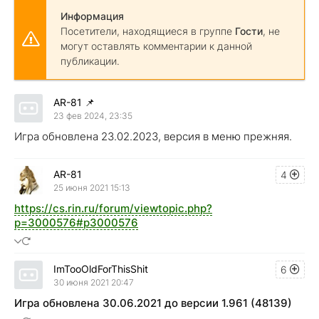
Информация
Посетители, находящиеся в группе
Гости
, не
могут оставлять комментарии к данной
публикации.
AR-81
📌
23 фев 2024, 23:35
Игра обновлена 23.02.2023, версия в меню прежняя.
AR-81
4
25 июня 2021 15:13
https://cs.rin.ru/forum/viewtopic.php?
p=3000576#p3000576
ImTooOldForThisShit
6
30 июня 2021 20:47
Игра обновлена 30.06.2021 до версии 1.961 (48139)