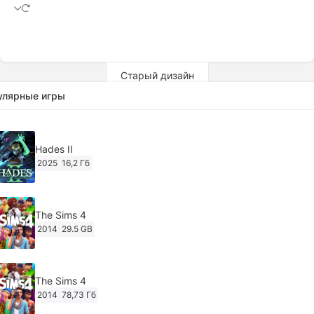
Старый дизайн
улярные игры
Hades II
2025
16,2 Гб
The Sims 4
2014
29.5 GB
The Sims 4
2014
78,73 Гб