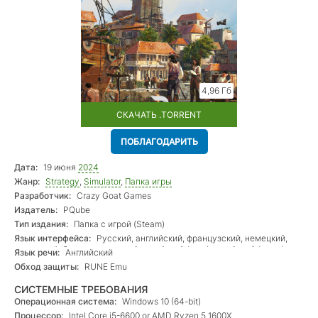
4,96 Гб
СКАЧАТЬ .TORRENT
ПОБЛАГОДАРИТЬ
Дата:
19 июня
2024
Жанр:
Strategy
,
Simulator
,
Папка игры
Разработчик:
Crazy Goat Games
Издатель:
PQube
Тип издания:
Папка с игрой (Steam)
Язык интерфейса:
Русский, английский, французский, немецкий,
испанский, бр. португальский, китайский (упр.), китайский (трад.),
Язык речи:
Английский
корейский, польский
Обход защиты:
RUNE Emu
СИСТЕМНЫЕ ТРЕБОВАНИЯ
Операционная система:
Windows 10 (64-bit)
Процессор:
Intel Core i5-6600 or AMD Ryzen 5 1600X