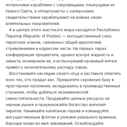
испанскими кораблями с сокровищами, плывущими из
Нового Света, а оппортунисты с каперскими
свидетельствами зарабатывают на войнах своих
влиятельных покровителей.
А в центре этого жестокого мира находится Республика
Пиратов (Republic of Pirates) — могущественный союз
пиратских кланов, связанных общей идеологией,
стремлениями и кодексом чести. На первых парах
конфедерация процветала, однако вскоре жадность и
зависть осквернили ее, и вспыхнувший кровавый мятеж
привел к окончательному распаду союза.
Восстановите наследие своего отца и заставьте ответить
всех тех, кто предал вас. Превратите скромную базу в
просторное поселение, вкладываясь в производственные
строения, чтобы добиться экономической
самостоятельности. Продавайте ценные ресурсы на
черном рынке и приумножайте богатство жителей-
пиратов. Нанимайте капитанов-героев и командуйте
могущественным флотом в режиме реального времени,
бороздя океан во имя завоеваний. Освобождайте