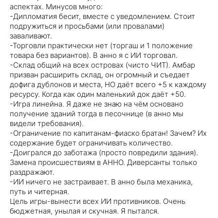
аспектах. Минусов много:
-Дипломатия бесит, вместе с уведомлением. Стоит
подружиться и просьбами (или провалами)
заваливают.
-Торговли практически нет (торгаш и 1 положение
товара без вариантов). В анно я с ИИ торговал.
-Склад общий на всех островах (чисто ЧИТ). Амбар
призван расширить склад, он огромный и съедает
дофига дублонов и места, НО даёт всего +5 к каждому
ресурсу. Когда как один маленький док даёт +50.
-Игра линейна. Я даже не знаю на чём основано
получение зданий тогда в песочнице (в анно мы
видели требования).
-Ограничение по капитанам-фиаско братан! Зачем? Их
содержание будет ограничивать количество.
-Доигрался до заботажа (просто повредили здания).
Замена происшествиям в АННО. Диверсанты только
раздражают.
-ИИ ничего не застраивает. В анно была механика,
путь и читерная.
Цель игры-вынести всех ИИ противников. Очень
бюджетная, унылая и скучная. Я пытался.