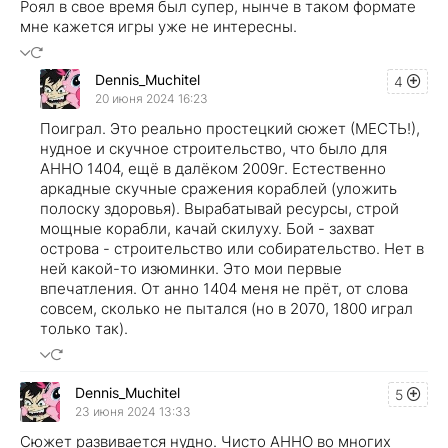
Роял в свое время был супер, нынче в таком формате
мне кажется игры уже не интересны.
Dennis_Muchitel
4
20 июня 2024 16:23
Поиграл. Это реально простецкий сюжет (МЕСТЬ!),
нудное и скучное строительство, что было для
АННО 1404, ещё в далёком 2009г. Естественно
аркадные скучные сражения кораблей (уложить
полоску здоровья). Вырабатывай ресурсы, строй
мощные корабли, качай скилуху. Бой - захват
острова - строительство или собирательство. Нет в
ней какой-то изюминки. Это мои первые
впечатления. От анно 1404 меня не прёт, от слова
совсем, сколько не пытался (но в 2070, 1800 играл
только так).
Dennis_Muchitel
5
23 июня 2024 13:33
Сюжет развивается нудно. Чисто АННО во многих