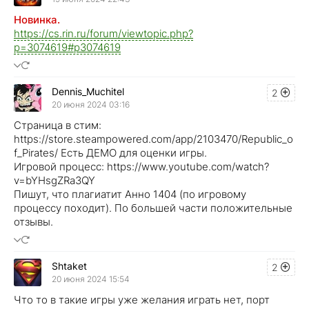
Новинка.
https://cs.rin.ru/forum/viewtopic.php?
p=3074619#p3074619
Dennis_Muchitel
2
20 июня 2024 03:16
Страница в стим:
https://store.steampowered.com/app/2103470/Republic_o
f_Pirates/ Есть ДЕМО для оценки игры.
Игровой процесс: https://www.youtube.com/watch?
v=bYHsgZRa3QY
Пишут, что плагиатит Анно 1404 (по игровому
процессу походит). По большей части положительные
отзывы.
Shtaket
2
20 июня 2024 15:54
Что то в такие игры уже желания играть нет, порт