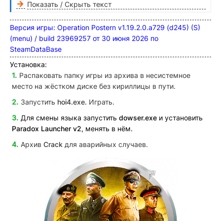
Показать / Скрыть текст
Версия игры: Operation Postern v1.19.2.0.a729 (d245) (S)
(menu) / build 23969257 от 30 июня 2026 по
SteamDataBase
Установка:
Распаковать папку игры из архива в несистемное
место на жёстком диске без кириллицы в пути.
Запустить
hoi4.exe.
Играть.
Для смены языка запустить
dowser.exe
и установить
Paradox Launcher v2
, менять в нём.
Архив
Crack
для аварийных случаев.