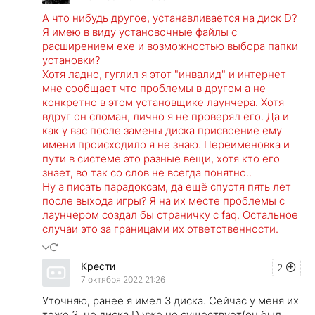
А что нибудь другое, устанавливается на диск D?
Я имею в виду установочные файлы с
расширением ехе и возможностью выбора папки
установки?
Хотя ладно, гуглил я этот "инвалид" и интернет
мне сообщает что проблемы в другом а не
конкретно в этом установщике лаунчера. Хотя
вдруг он сломан, лично я не проверял его. Да и
как у вас после замены диска присвоение ему
имени происходило я не знаю. Переименовка и
пути в системе это разные вещи, хотя кто его
знает, во так со слов не всегда понятно..
Ну а писать парадоксам, да ещё спустя пять лет
после выхода игры? Я на их месте проблемы с
лаунчером создал бы страничку с faq. Остальное
случаи это за границами их ответственности.
Крести
2
7 октября 2022 21:26
Уточняю, ранее я имел 3 диска. Сейчас у меня их
тоже 3, но диска D уже не существует(он был