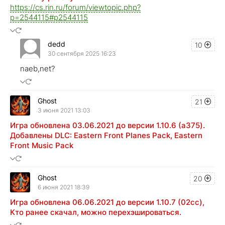
https://cs.rin.ru/forum/viewtopic.php?
p=2544115#p2544115
dedd
10
30 сентября 2025 16:23
naeb,net?
Ghost
21
3 июня 2021 13:03
Игра обновлена 03.06.2021 до версии 1.10.6 (a375).
Добавлены DLC: Eastern Front Planes Pack, Eastern
Front Music Pack
Ghost
20
6 июня 2021 18:39
Игра обновлена 06.06.2021 до версии 1.10.7 (02cc),
Кто ранее скачал, можно перехэшироваться.