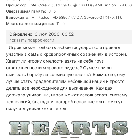
Процессор:
Intel Core 2 Quad Q9400 @ 2.66 ГГц / AMD Athlon II X4 650
@ 3.20 ГГц
Оперативная память:
8 Гб
Видеокарта:
ATI Radeon HD 5850 / NVIDIA GeForce GTX470, 1 Гб
Место на жестком диске:
11 Гб
Обновлено:
3 июл 2026, 00:52
показать подробности
Игрок может выбрать любое государство и принять
участие в самых кровопролитных сражениях в истории.
Хватит ли игроку смелости взять на себя груз
ответственности мирового лидера? Сумеет ли он
выиграть борьбу за всемирную власть? Возможно, ему
лучше стать предводителем небольшой нации и просто
делать все необходимое для выживания. Каждая
держава уникальна, игрок может использовать систему
технологий, благодаря которой основные силы смогут
получить уникальные черты.