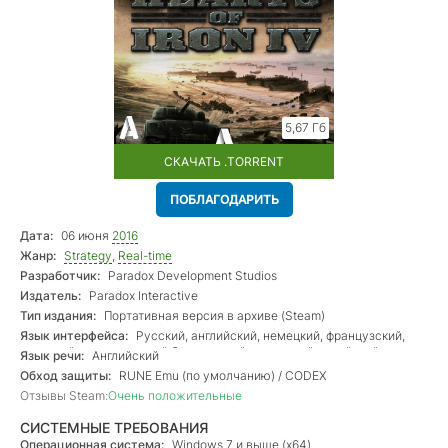
5,67 Гб
СКАЧАТЬ .TORRENT
ПОБЛАГОДАРИТЬ
Дата:
06 июня
2016
Жанр:
Strategy
,
Real-time
Разработчик:
Paradox Development Studios
Издатель:
Paradox Interactive
Тип издания:
Портативная версия в архиве (Steam)
Язык интерфейса:
Русский, английский, немецкий, французский,
польский, португальский бразильский, испанский, китайский
Язык речи:
Английский
простой
Обход защиты:
RUNE Emu (по умолчанию) / CODEX
Отзывы Steam:
Очень положительные
СИСТЕМНЫЕ ТРЕБОВАНИЯ
Операционная система:
Windows 7 и выше (х64)