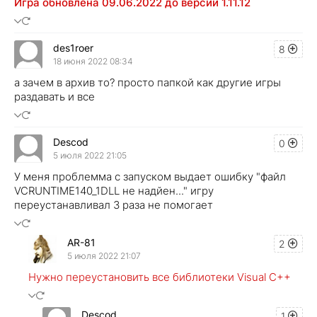
Игра обновлена 09.06.2022 до версии 1.11.12
des1roer
8
18 июня 2022 08:34
а зачем в архив то? просто папкой как другие игры
раздавать и все
Descod
0
5 июля 2022 21:05
У меня проблемма с запуском выдает ошибку "файл
VCRUNTIME140_1DLL не надйен..." игру
переустанавливал 3 раза не помогает
AR-81
2
5 июля 2022 21:07
Нужно переустановить все библиотеки Visual C++
Descod
1