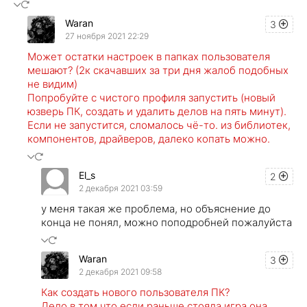
Waran
3
27 ноября 2021 22:29
Может остатки настроек в папках пользователя
мешают? (2к скачавших за три дня жалоб подобных
не видим)
Попробуйте с чистого профиля запустить (новый
юзверь ПК, создать и удалить делов на пять минут).
Если не запустится, сломалось чё-то. из библиотек,
компонентов, драйверов, далеко копать можно.
El_s
2
2 декабря 2021 03:59
у меня такая же проблема, но объяснение до
конца не понял, можно поподробней пожалуйста
Waran
3
2 декабря 2021 09:58
Как создать нового пользователя ПК?
Дело в том что если раньше стояла игра она