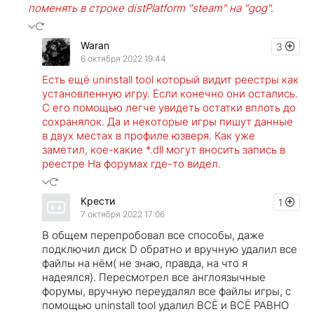
поменять в строке distPlatform "steam" на "gog".
Waran
3
6 октября 2022 19:44
Есть ещё uninstall tool который видит реестры как
установленную игру. Если конечно они остались.
С его помощью легче увидеть остатки вплоть до
сохранялок. Да и некоторые игры пишут данные
в двух местах в профиле юзверя. Как уже
заметил, кое-какие *.dll могут вносить запись в
реестре На форумах где-то видел.
Крести
1
7 октября 2022 17:06
В общем перепробовал все способы, даже
подключил диск D обратно и вручную удалил все
файлы на нём( не знаю, правда, на что я
надеялся). Пересмотрел все англоязычные
форумы, вручную переудалял все файлы игры, с
помощью uninstall tool удалил ВСЁ и ВСЁ РАВНО