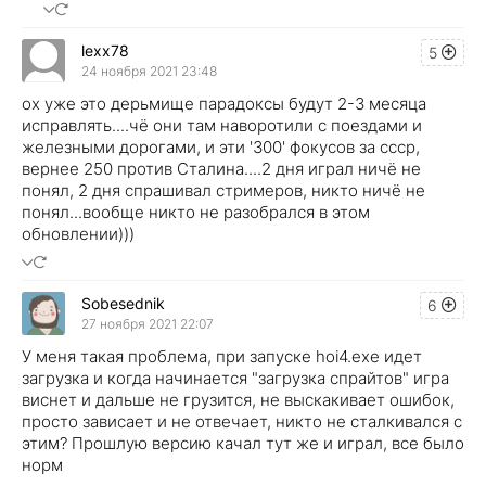
lexx78
5
24 ноября 2021 23:48
ox уже это дерьмище парадоксы будут 2-3 месяца
исправлять....чё они там наворотили с поездами и
железными дорогами, и эти '300' фокусов за ссср,
вернее 250 против Сталина....2 дня играл ничё не
понял, 2 дня спрашивал стримеров, никто ничё не
понял...вообще никто не разобрался в этом
обновлении)))
Sobesednik
6
27 ноября 2021 22:07
У меня такая проблема, при запуске hoi4.exe идет
загрузка и когда начинается "загрузка спрайтов" игра
виснет и дальше не грузится, не выскакивает ошибок,
просто зависает и не отвечает, никто не сталкивался с
этим? Прошлую версию качал тут же и играл, все было
норм