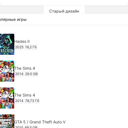
Старый дизайн
улярные игры
Hades II
2025
16,2 Гб
The Sims 4
2014
29.5 GB
The Sims 4
2014
78,73 Гб
GTA 5 / Grand Theft Auto V
2015
68.5 GB