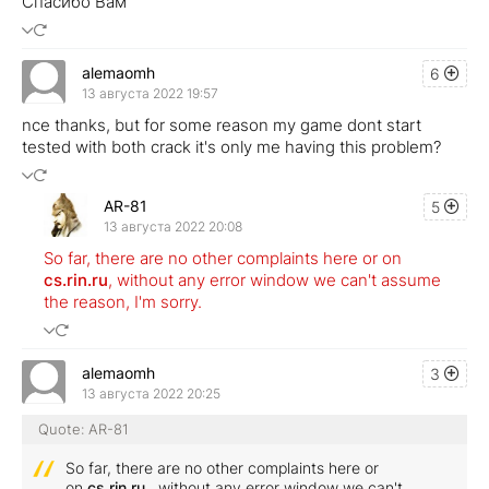
Спасибо Вам
alemaomh
6
13 августа 2022 19:57
nce thanks, but for some reason my game dont start
tested with both crack it's only me having this problem?
AR-81
5
13 августа 2022 20:08
So far, there are no other complaints here or on
cs.rin.ru
, without any error window we can't assume
the reason, I'm sorry.
alemaomh
3
13 августа 2022 20:25
Quote: AR-81
So far, there are no other complaints here or
on
cs.rin.ru
, without any error window we can't