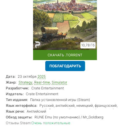
10,78 Гб
СКАЧАТЬ .TORRENT
ПОБЛАГОДАРИТЬ
Дата:
23 октября
2025
Жанр:
Strategy
,
Real-time
,
Simulator
Разработчик:
Crate Entertainment
Издатель:
Crate Entertainment
Тип издания:
Папка установленной игры (Steam)
Язык интерфейса:
Русский, английский, немецкий, французский,
итальянский, испанский, бразильский португальский, польский,
Язык речи:
Английский
чешский, шведский, японский, корейский, китайский (два варианта)
Обход защиты:
RUNE Emu (по умолчанию) / Mr_Goldberg
Отзывы Steam:
Очень положительные