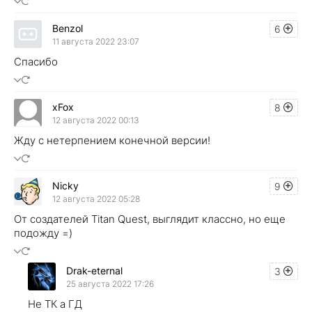
Benzol
6
11 августа 2022 23:07
Спасибо
xFox
8
12 августа 2022 00:13
Жду с нетерпением конечной версии!
Nicky
9
12 августа 2022 05:28
От создателей Titan Quest, выглядит классно, но еще
подожду =)
Drak-eternal
3
25 августа 2022 17:26
Не ТК а ГД