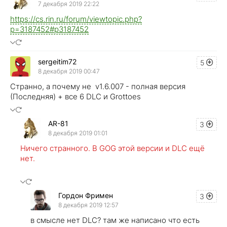
7 декабря 2019 22:22
https://cs.rin.ru/forum/viewtopic.php?
p=3187452#p3187452
sergeitim72
5
8 декабря 2019 00:47
Странно, а почему не v1.6.007 - полная версия
(Последняя) + все 6 DLC и Grottoes
AR-81
3
8 декабря 2019 01:01
Ничего странного. В GOG этой версии и DLC ещё
нет.
Гордон Фримен
3
8 декабря 2019 12:57
в смысле нет DLC? там же написано что есть