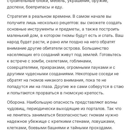
строительные блоки, мебель, украшения, оружие,
доспехи, боеприпасы и еду.
Стратегия в реальном времени. В самом начале вы
получите лишь несколько рецептов: вы сможете создать
основные инструменты и предметы, а также построить
маленький дом, в котором гномы будут есть и спать. Ваш
народ будет расти, и рано или поздно на него обратят
внимание другие обитатели острова. Большинство
населяющих его созданий живут под землей. Готовьтесь
к встрече с зомби, скелетами, гоблинами,
созерцателями, призраками, огромными пауками и с
другими чудесными созданиями. Некоторые соседи не
обратят на гномов никакого внимания, пока те не
попадутся им на глаза. Другие же сами соберутся в стаю
и попытаются прорваться в гномскую крепость.
Оборона. Наибольшую опасность представляют волны
чудовищ, периодически выходящие из порталов. Так что
не ленитесь заниматься безопасностью: гномам нужно
надежное убежище с крепкими стенами, ловушками,
клетками, боевыми башнями и тайными проходами.