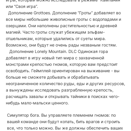
или “Своя игра”.
Дополнение Grottoes. Дополнение “Гроты” добавляет во
все миры небольшие живописные гроты с водопадами и
озерцами. Они наполнены растительностью и древней
магией. Часто гроты служат убежищем эльфам-
отшельникам, которые удалились от суеты мира.
Возможно, они будут не очень рады незваным гостям.
Дополнение Lonely Mountain. DLC Одинокая гора
добавляет в игру новый тип мира с захваченной
монстрами крепостью гномов, которую вам предстоит
освободить. Геймплей ориентирован на выживание - вы
больше не сможете добывать и обрабатывать
неограниченное количество руды, еды и других ресурсов,
а вынуждены исследовать разграбленную крепость,
расчищать завалы и открывать тайники в поисках чего-
нибудь мало-мальски ценного.
Симулятор бога. Вы управляете племенем гномов: по
вашей команде они будут копать, бить врагов и строить
все, что только можно. Вы же должны обеспечить ваших