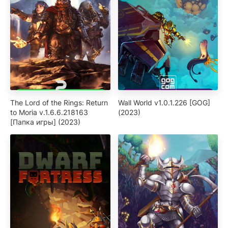
The Lord of the Rings: Return
Wall World v1.0.1.226 [GOG]
to Moria v.1.6.6.218163
(2023)
[Папка игры] (2023)