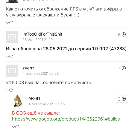
Как отключить отображение FPS в углу? эти цифры в
углу экрана отвлекают и бесят :-(
ImTooOldForThisShit
5
28 мая 2021 21:29
Игра обновлена 28.05.2021 до версии 1.9.002 (47283)
zverrr
1
4 октября 2021 05:23
v.1.9.003 вышла...обновите пожалуйста
AR-81
2
4 октября 2021 05:56
В GOG ещё не вышла:
https://www.gogdb.org/product/1443622961#builds