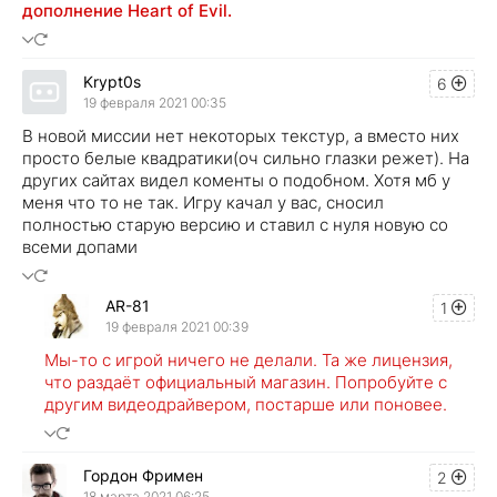
дополнение Heart of Evil.
Krypt0s
6
19 февраля 2021 00:35
В новой миссии нет некоторых текстур, а вместо них
просто белые квадратики(оч сильно глазки режет). На
других сайтах видел коменты о подобном. Хотя мб у
меня что то не так. Игру качал у вас, сносил
полностью старую версию и ставил с нуля новую со
всеми допами
AR-81
1
19 февраля 2021 00:39
Мы-то с игрой ничего не делали. Та же лицензия,
что раздаёт официальный магазин. Попробуйте с
другим видеодрайвером, постарше или поновее.
Гордон Фримен
2
18 марта 2021 06:25