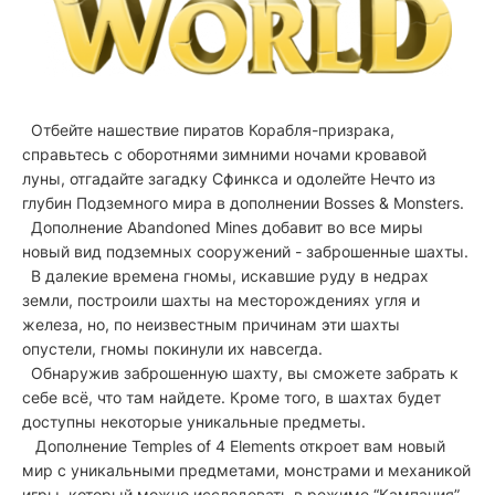
Отбейте нашествие пиратов Корабля-призрака,
справьтесь с оборотнями зимними ночами кровавой
луны, отгадайте загадку Сфинкса и одолейте Нечто из
глубин Подземного мира в дополнении Bosses & Monsters.
Дополнение Abandoned Mines добавит во все миры
новый вид подземных сооружений - заброшенные шахты.
В далекие времена гномы, искавшие руду в недрах
земли, построили шахты на месторождениях угля и
железа, но, по неизвестным причинам эти шахты
опустели, гномы покинули их навсегда.
Обнаружив заброшенную шахту, вы сможете забрать к
себе всё, что там найдете. Кроме того, в шахтах будет
доступны некоторые уникальные предметы.
Дополнение Temples of 4 Elements откроет вам новый
мир с уникальными предметами, монстрами и механикой
игры, который можно исследовать в режиме “Кампания”