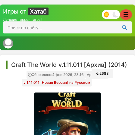
Игры от
Хатаб
Лучшие торрент игры!
Craft The World v.1.11.011 [Архив] (2014)
2688
Обновлено:
4 фев 2026, 23:16
Архив игры
v 1.11.011 [Новая Версия] на Русском