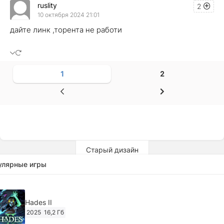
ruslity
2
10 октября 2024 21:01
дайте линк ,торента не работи
1
2
Старый дизайн
улярные игры
Hades II
2025
16,2 Гб