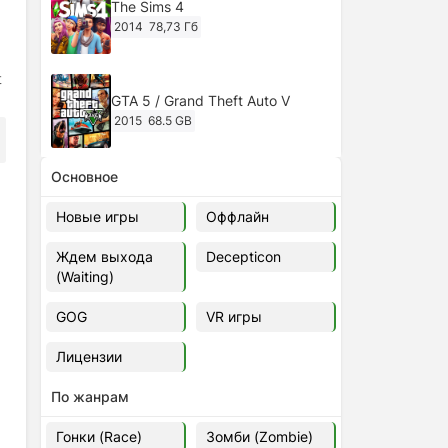
The Sims 4
2014
78,73 Гб
t
GTA 5 / Grand Theft Auto V
2015
68.5 GB
Основное
Ghost of Tsushima: Director's Cut
v.1053.8.1023.1614 [RePack
Новые игры
Оффлайн
Decepticon] (2024)
2024
38.5 gb
Ждем выхода
Decepticon
(Waiting)
Cyberpunk 2077
2020
49.4 GB
GOG
VR игры
Лицензии
Ghost of Tsushima: Director's Cut
v.1053.9.0623.1807 [Папка
По жанрам
игры] (2020-2024)
2020-2024
68,09 Гб
Гонки (Race)
Зомби (Zombie)