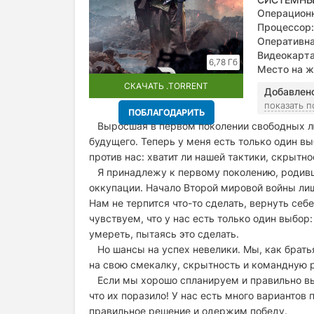
Операционн
Windows® 8.
Процессор:
Оперативна
Видеокарта
6,78 Гб
least 2GB o
Место на ж
СКАЧАТЬ .TORRENT
Добавлен
показать 
ПОБЛАГОДАРИТЬ
Выросшая в первом поколении свободных лю
будущего. Теперь у меня есть только один в
против нас: хватит ли нашей тактики, скрытн
Я принадлежу к первому поколению, родивш
оккупации. Начало Второй мировой войны лиш
Нам не терпится что-то сделать, вернуть себ
чувствуем, что у нас есть только один выбор
умереть, пытаясь это сделать.
Но шансы на успех невелики. Мы, как брать
на свою смекалку, скрытность и командную ра
Если мы хорошо спланируем и правильно вып
что их поразило! У нас есть много вариантов
правильное решение и одержим победу.