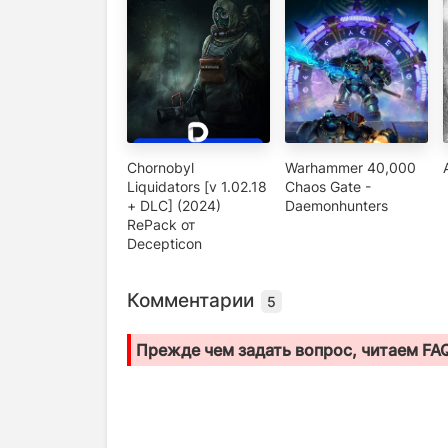
Chornobyl
Warhammer 40,000
Liquidators [v 1.02.18
Chaos Gate -
+ DLC] (2024)
Daemonhunters
RePack от
Decepticon
Комментарии
5
Прежде чем задать вопрос, читаем FA