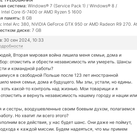
ая система:
Windows® 7 (Service Pack 1) / Windows® 8 /
1 / Windows® 10 / (64-bit only)
Intel Core i5-7400 or AMD Ryzen 5 1600
я память:
8 GB
:
Intel Arc 380, NVIDIA GeForce GTX 950 or AMD Radeon R9 270. A
f dedicated VRAM.
естком диске:
7 GB
о:
30 сен 2024, 10:33
подробности
дей, Вторая мировая война лишила меня семьи, дома и
ыбор: отомстить и обрести независимость или умереть. Шансы
ости и командной работы?
емуся в свободной Польше после 123 лет иностранной
ило меня семьи, дома и будущего. Мы злы, устали, но едины.
е хоть какой-то контроль над жизнью. Мои товарищи и я
: отомстить и вернуть независимость нашему городу и нации или
я и сестры, воодушевленные своим боевым духом, полагаемся
боту. Но хватит ли всего этого?
олним все действия, у нас будет шанс. Они даже не поймут,
 подхода к каждой миссии. Будем надеяться, что мы примем