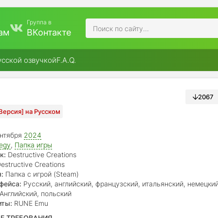
Группа в
ам
ВКонтакте
усской озвучкой
F.A.Q.
2067
 Версия] на Русском
нтября
2024
tegy
,
Папка игры
к:
Destructive Creations
estructive Creations
:
Папка с игрой (Steam)
фейса:
Русский, английский, французский, итальянский, немецкий
японский, корейский, польский, бр. португальский, китайский
Английский, польский
йский (трад.), турецкий
иты:
RUNE Emu
Е ТРЕБОВАНИЯ