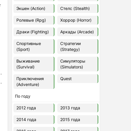
т
Euro Truck Simulator 2 v.1.60.1.7s
Экшен (Action)
Стелс (Stealth)
[Папка игры] (2012)
2012
37,77 Гб
Ролевые (Rpg)
Хоррор (Horror)
Драки (Fighting)
Аркады (Arcade)
Forza Horizon 5 v.688.044
[Папка игры] (2021)
Спортивные
Стратегии
2021
176,66 Гб
(Sport)
(Strategy)
Выживание
Симуляторы
V Rising
(Survival)
(Simulators)
2024
3.4 gb
Приключения
Quest
(Adventure)
По году
2012 года
2013 года
2014 года
2015 года