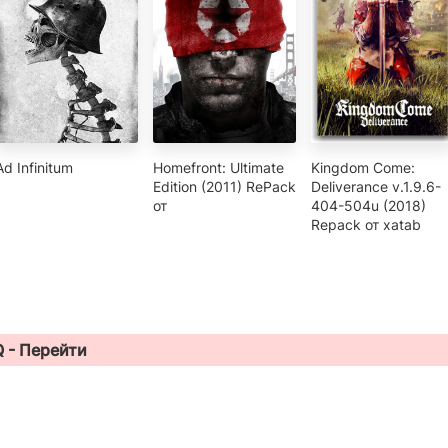
Ad Infinitum
Homefront: Ultimate
Kingdom Come:
Edition (2011) RePack
Deliverance v.1.9.6-
от
404-504u (2018)
Repack от xatab
Q -
Перейти