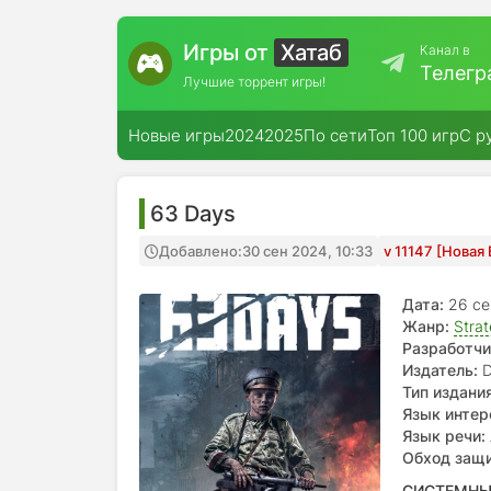
Игры от
Хатаб
Канал в
Телегр
Лучшие торрент игры!
Новые игры
2024
2025
По сети
Топ 100 игр
С р
63 Days
Добавлено:
30 сен 2024, 10:33
v 11147 [Новая
Дата:
26 се
Жанр:
Stra
Разработчи
Издатель:
D
Тип издания
Язык интер
испанский, 
Язык речи:
(упр.), кита
Обход защ
СИСТЕМНЫ