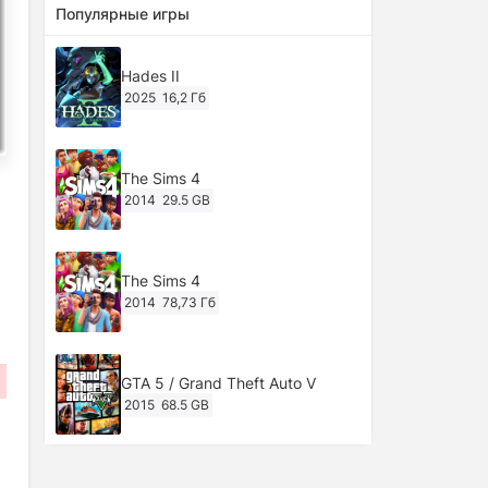
Популярные игры
Hades II
2025
16,2 Гб
The Sims 4
2014
29.5 GB
The Sims 4
2014
78,73 Гб
GTA 5 / Grand Theft Auto V
2015
68.5 GB
Ghost of Tsushima: Director's Cut