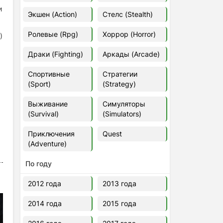
и
Euro Truck Simulator 2 v.1.60.1.7s
Экшен (Action)
Стелс (Stealth)
[Папка игры] (2012)
2012
37,77 Гб
Ролевые (Rpg)
Хоррор (Horror)
)
Драки (Fighting)
Аркады (Arcade)
Forza Horizon 5 v.688.044
[Папка игры] (2021)
Спортивные
Стратегии
2021
176,66 Гб
(Sport)
(Strategy)
Выживание
Симуляторы
V Rising
(Survival)
(Simulators)
2024
3.4 gb
Приключения
Quest
(Adventure)
По году
2012 года
2013 года
2014 года
2015 года