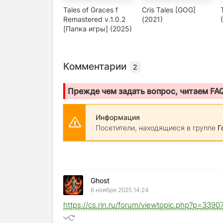
Tales of Graces f
Cris Tales [GOG]
Remastered v.1.0.2
(2021)
[Папка игры] (2025)
Комментарии
2
Прежде чем задать вопрос, читаем FA
Информация
Посетители, находящиеся в группе
Г
Ghost
6 ноября 2025 14:24
https://cs.rin.ru/forum/viewtopic.php?p=33