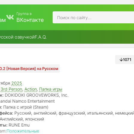
Группа в
ам
ВКонтакте
усской озвучкой
F.A.Q.
1071
.0.2 [Новая Версия] на Русском
тября
2025
,
3rd Person
,
Action
,
Папка игры
к:
DOKIDOKI GROOVEWORKS, Inc.
andai Namco Entertainment
:
Папка с игрой (Steam)
фейса:
Русский, английский, французский, итальянский, немецкий
 Испания, японский, корейский, китайский (упр.), китайский
Английский, японский
иты:
RUNE Emu
am:
Положительные