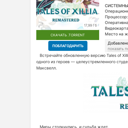
СИСТЕМНЫ
Операционн
Процессор:
Оперативна
17,99 Гб
Видеокарта
Intel Arc A3
Место на ж
СКАЧАТЬ .TORRENT
Добавлен
ПОБЛАГОДАРИТЬ
показать 
Встречайте обновленную версию Tales of Xill
одного из героев — целеустремленного студ
Максвелл.
Миры столкнулись, и судьба ждет.