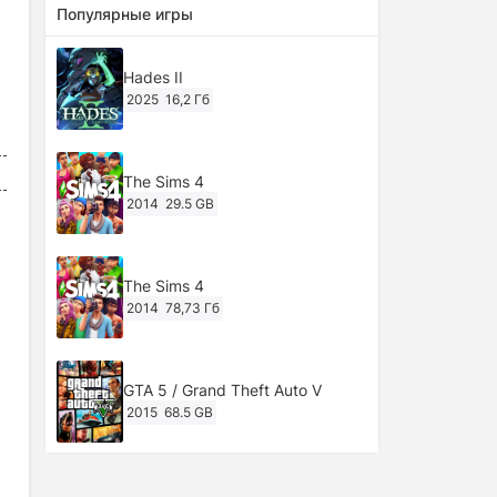
Популярные игры
Hades II
2025
16,2 Гб
The Sims 4
2014
29.5 GB
The Sims 4
2014
78,73 Гб
GTA 5 / Grand Theft Auto V
2015
68.5 GB
Ghost of Tsushima: Director's Cut