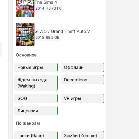
The Sims 4
2014
78,73 Гб
GTA 5 / Grand Theft Auto V
2015
68.5 GB
Основное
Ghost of Tsushima: Director's Cut
v.1053.8.1023.1614 [RePack
Новые игры
Оффлайн
Decepticon] (2024)
2024
38.5 gb
Ждем выхода
Decepticon
(Waiting)
Cyberpunk 2077
2020
49.4 GB
GOG
VR игры
Лицензии
Ghost of Tsushima: Director's Cut
v.1053.9.0623.1807 [Папка
По жанрам
игры] (2020-2024)
2020-2024
68,09 Гб
Гонки (Race)
Зомби (Zombie)