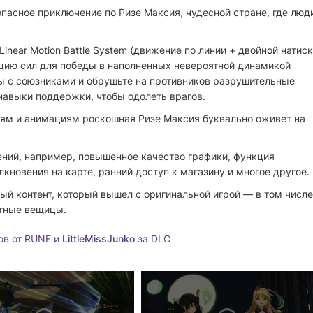
пасное приключение по Ризе Максия, чудесной стране, где люд
inear Motion Battle System (движение по линии + двойной натиск
цию сил для победы в наполненных невероятной динамикой
ы с союзниками и обрушьте на противников разрушительные
навыки поддержки, чтобы одолеть врагов.
ям и анимациям роскошная Ризе Максия буквально оживет на
ений, например, повышенное качество графики, функция
кновения на карте, ранний доступ к магазину и многое другое.
ный контент, который вышел с оригинальной игрой — в том числе
ятные вещицы.
ов от RUNE и
LittleMissJunko
за DLC