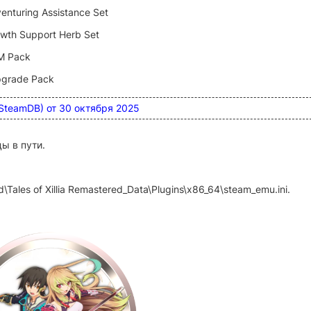
enturing Assistance Set
owth Support Herb Set
GM Pack
Upgrade Pack
 (SteamDB) от 30 октября 2025
ы в пути.
red\Tales of Xillia Remastered_Data\Plugins\x86_64\steam_emu.ini.