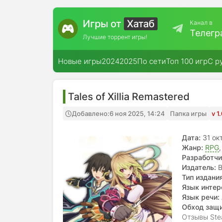
Игры от
Хатаб
Канал в
Телегр
Лучшие торрент игры!
Новые игры
2024
2025
По сети
Топ 100 игр
С р
Tales of Xillia Remastered
Добавлено:
6 ноя 2025, 14:24
Папка игры
v 1
Дата:
31 ок
Жанр:
RPG
Разработчи
Издатель:
B
Тип издания
Язык интер
испанский —
Язык речи:
(трад.)
Обход защ
Отзывы Ste