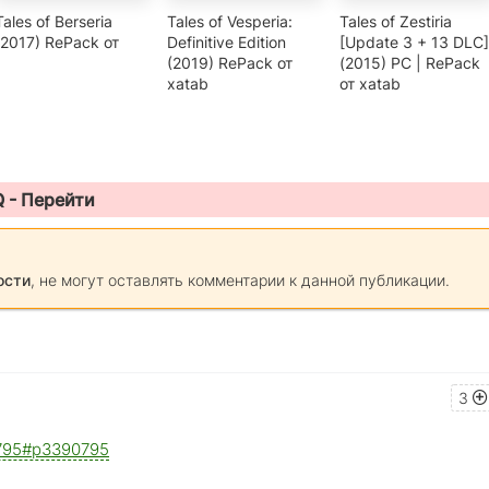
Tales of Berseria
Tales of Vesperia:
Tales of Zestiria
(2017) RePack от
Definitive Edition
[Update 3 + 13 DLC]
(2019) RePack от
(2015) PC | RePack
xatab
от xatab
Q -
Перейти
ости
, не могут оставлять комментарии к данной публикации.
3
90795#p3390795