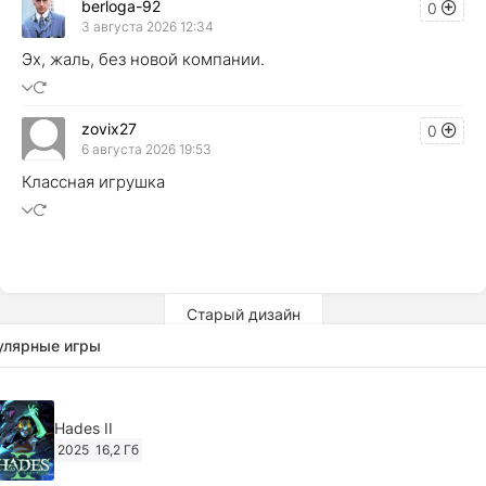
berloga-92
0
3 августа 2026 12:34
Эх, жаль, без новой компании.
zovix27
0
6 августа 2026 19:53
Классная игрушка
Старый дизайн
улярные игры
Hades II
2025
16,2 Гб