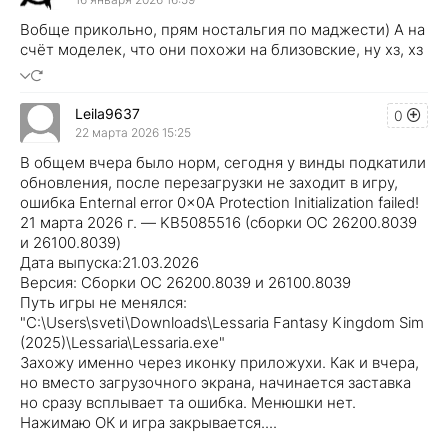
Вобще прикольно, прям ностальгия по маджести) А на
счёт моделек, что они похожи на близовские, ну хз, хз
Leila9637
0
22 марта 2026 15:25
В общем вчера было норм, сегодня у винды подкатили
обновления, после перезагрузки не заходит в игру,
ошибка Enternal error 0x0A Protection Initialization failed!
21 марта 2026 г. — KB5085516 (сборки ОС 26200.8039
и 26100.8039)
Дата выпуска:21.03.2026
Версия: Сборки ОС 26200.8039 и 26100.8039
Путь игры не менялся:
"C:\Users\sveti\Downloads\Lessaria Fantasy Kingdom Sim
(2025)\Lessaria\Lessaria.exe"
Захожу именно через иконку приложухи. Как и вчера,
но вместо загрузочного экрана, начинается заставка
но сразу всплывает та ошибка. Менюшки нет.
Нажимаю ОК и игра закрывается....