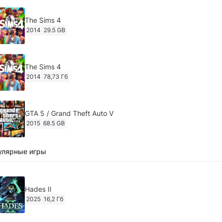
The Sims 4
2014
29.5 GB
The Sims 4
2014
78,73 Гб
GTA 5 / Grand Theft Auto V
2015
68.5 GB
улярные игры
Ghost of Tsushima: Director's Cut v.1053.8.1023.1614
[RePack Decepticon] (2024)
2024
38.5 gb
Hades II
2025
16,2 Гб
Cyberpunk 2077
2020
49.4 GB