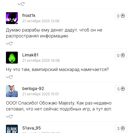
frost1k
0
21 октября 2025 12:06
Думаю разрабы ему денег дадут. чтоб он не
распространял информацию
Limak81
0
21 октября 2025 14:08
Ну что там, вампирский маскарад намечается?
berloga-92
5
21 октября 2025 15:01
ООО! Спасибо! Обожаю Majesty. Как раз недавно
сетовал, что нет сейчас подобных игр, а тут вот.
S1ava_95
3