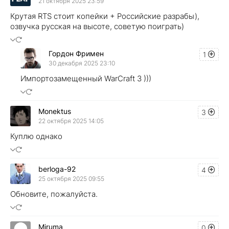
21 октября 2025 23:59
Крутая RTS стоит копейки + Российские разрабы),
озвучка русская на высоте, советую поиграть)
Гордон Фримен
1
30 декабря 2025 23:10
Импортозамещенный WarCraft 3 )))
Monektus
3
22 октября 2025 14:05
Куплю однако
berloga-92
4
25 октября 2025 09:55
Обновите, пожалуйста.
Miruma
0