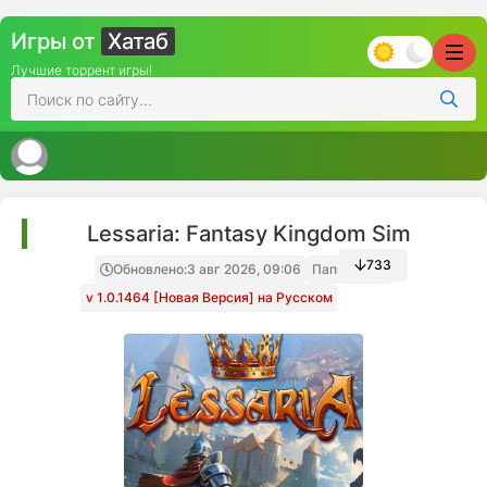
Игры от
Хатаб
Лучшие торрент игры!
Lessaria: Fantasy Kingdom Sim
733
Обновлено:
3 авг 2026, 09:06
Папка игры
v 1.0.1464 [Новая Версия] на Русском