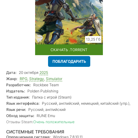
13,25 Гб
СКАЧАТЬ .TORRENT
ПОБЛАГОДАРИТЬ
Дата:
20 октября
2025
Жанр:
RPG
,
Strategy
,
Simulator
Разработчик:
Rockbee Team
Издатель:
Polden Publishing
Тип издания:
Папка с игрой (Steam)
Язык интерфейса:
Русский, английский, немецкий, китайский (упр.),
польский
Язык речи:
Русский, английский
Обход защиты:
RUNE Emu
Отзывы Steam:
Очень положительные
СИСТЕМНЫЕ ТРЕБОВАНИЯ
Операционная система:
Windows 7,8,10,11