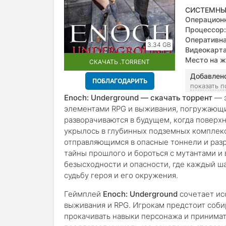
СИСТЕМНЫ
Операционн
versions)
Процессор:
Оперативна
3.34 GB
Видеокарта
Место на ж
СКАЧАТЬ .TORRENT
Добавлен
ПОБЛАГОДАРИТЬ
показать 
Enoch: Underground — скачать торрент
— э
элементами RPG и выживания, погружающи
разворачиваются в будущем, когда поверх
укрылось в глубинных подземных комплекс
отправляющимся в опасные тоннели и разр
тайны прошлого и бороться с мутантами и
безысходности и опасности, где каждый ш
судьбу героя и его окружения.
Геймплей
Enoch: Underground
сочетает ис
выживания и RPG. Игрокам предстоит собир
прокачивать навыки персонажа и принима