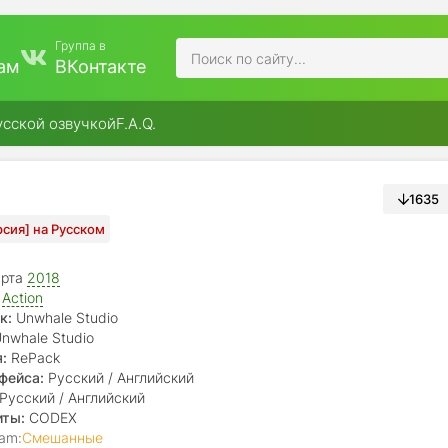
Группа в
ам
ВКонтакте
усской озвучкой
F.A.Q.
1635
рсия] на Русском
арта
2018
,
Action
к:
Unwhale Studio
nwhale Studio
:
RePack
фейса:
Русский / Английский
Русский / Английский
иты:
CODEX
am:
Смешанные