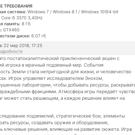
Е ТРЕБОВАНИЯ
ая система:
Windows 7 / Windows 8.1 / Windows 10(64-bit
Core i5 3570 3,4GHz
я память:
8 Гб
:
GTX460
естком диске:
6.07 гб
о:
22 мар 2018, 17:25
подробности
то постапокалиптический приключенческий экшен с
й игрока в мрачный подземный мир. События
ность Земли стала непригодной для жизни, и человечество
ах. Игрок управляет исследователем Энохом,
ушенные лаборатории, чтобы добывать ресурсы, раскрыват
 враждебными фракциями. Атмосфера игры передаёт чувств
аг может стать решающим, а каждое решение влияет на
следование подземелий, стратегические бои, элементы
ать ресурсы, создавать оружие и оборудование,
ть ключевые решения, влияющие на развитие сюжета. Игра