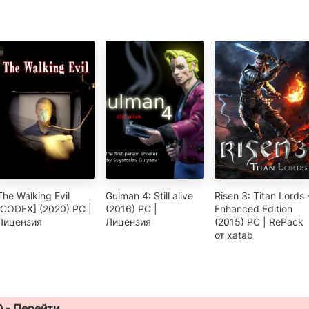
The Walking Evil
Gulman 4: Still alive
Risen 3: Titan Lords 
[CODEX] (2020) PC |
(2016) PC |
Enhanced Edition
Лицензия
Лицензия
(2015) PC | RePack
от xatab
Q -
Перейти