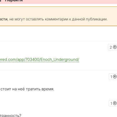
ости
, не могут оставлять комментарии к данной публикации.
2
wered.com/app/703400/Enoch_Underground/
1
 стоит на неё тратить время.
1
странность?