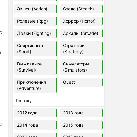
Euro Truck Simulator 2 v.1.60.1.7s
Экшен (Action)
Стелс (Stealth)
[Папка игры] (2012)
2012
37,77 Гб
Ролевые (Rpg)
Хоррор (Horror)
с
Драки (Fighting)
Аркады (Arcade)
Forza Horizon 5 v.688.044
е
[Папка игры] (2021)
Спортивные
Стратегии
2021
176,66 Гб
(Sport)
(Strategy)
я
Выживание
Симуляторы
V Rising
(Survival)
(Simulators)
2024
3.4 gb
Приключения
Quest
(Adventure)
По году
2012 года
2013 года
d
2014 года
2015 года