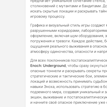
предлагает уникальное сочетание стелса, 
столкновений с мутантами и бандитами. Д
искать скрытые локации и раскрывать тайн
игровому процессу.
Графика и визуальный стиль игры создаю
разрушенными коридорами, лабораториями 
оформление, включая шум оборудования, э
погружения и тревоги. Каждое действие, 
ощущения реального выживания в опасно
атмосферу одиночества, опасности и напр
Для всех поклонников постапокалиптичес
Enoch: Underground
, чтобы сразу окунутьс
опасные тоннели и раскрывать секреты п
стратегические и тактические бои, элем
локаций и возможность принимать судьбо
навыки Эноха, использовать стратегию в б
подземного мира, создавая уникальный и 
экшен, выживание и постапокалиптическу
и начните своё опасное приключение уже 