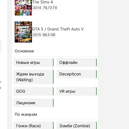
The Sims 4
2014
78,73 Гб
GTA 5 / Grand Theft Auto V
2015
68.5 GB
Основное
Ghost of Tsushima: Director's Cut
v.1053.8.1023.1614 [RePack
Новые игры
Оффлайн
Decepticon] (2024)
2024
38.5 gb
Ждем выхода
Decepticon
(Waiting)
ь
Cyberpunk 2077
о
2020
49.4 GB
GOG
VR игры
Лицензии
Ghost of Tsushima: Director's Cut
v.1053.9.0623.1807 [Папка
По жанрам
игры] (2020-2024)
2020-2024
68,09 Гб
Гонки (Race)
Зомби (Zombie)