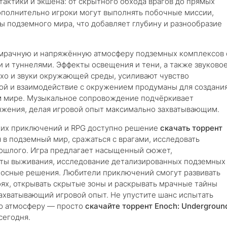
тактики и экшена: от скрытного обхода врагов до прямых
ополнительно игроки могут выполнять побочные миссии,
ы подземного мира, что добавляет глубину и разнообразие
т мрачную и напряжённую атмосферу подземных комплексов 
и туннелями. Эффекты освещения и тени, а также звуково
хо и звуки окружающей среды, усиливают чувство
бой и взаимодействие с окружением продуманы для создани
м мире. Музыкальное сопровождение подчёркивает
яжения, делая игровой опыт максимально захватывающим.
ких приключений и RPG доступно решение
скачать торрент
я в подземный мир, сражаться с врагами, исследовать
рошлого. Игра предлагает насыщенный сюжет,
енты выживания, исследование детализированных подземных
носные решения. Любители приключений смогут развивать
оях, открывать скрытые зоны и раскрывать мрачные тайны
захватывающий игровой опыт. Не упустите шанс испытать
ю атмосферу — просто
скачайте торрент Enoch: Undergroun
сегодня.