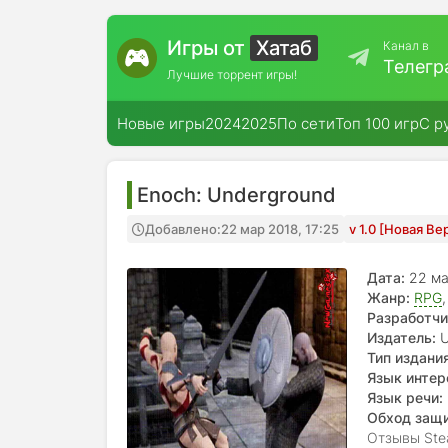
Игры от
Хатаб
Канал в
Телегр
Лучшие торрент игры!
Новые игры
2024
2025
По сети
Топ 100 игр
С р
Enoch: Underground
Добавлено:
22 мар 2018, 17:25
v 1.0 [Новая Ве
Дата:
22 м
Жанр:
RPG
Разработчи
Издатель:
U
Тип издания
Язык интер
Язык речи:
Обход защ
Отзывы Ste