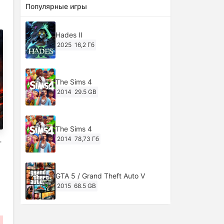
Популярные игры
Hades II
2025
16,2 Гб
The Sims 4
2014
29.5 GB
The Sims 4
2014
78,73 Гб
-
GTA 5 / Grand Theft Auto V
2015
68.5 GB
Ghost of Tsushima: Director's Cut