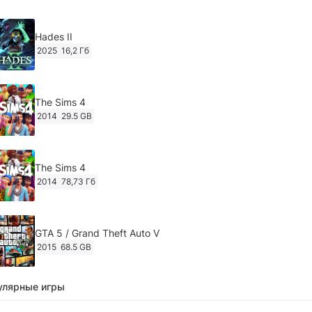
Hades II
2025
16,2 Гб
The Sims 4
2014
29.5 GB
The Sims 4
2014
78,73 Гб
GTA 5 / Grand Theft Auto V
2015
68.5 GB
улярные игры
Ghost of Tsushima: Director's Cut v.1053.8.1023.1614
[RePack Decepticon] (2024)