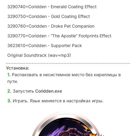
3290740=Coridden - Emerald Coating Effect
3290750=Coridden - Gold Coating Effect
3290760=Coridden - Droke Pet Companion
3290770=Coridden - “The Apostle” Footprints Effect
3623610=Coridden - Supporter Pack
Original Soundtrack (wav+mp3)
Установка:
Распаковать в несистемное место без кириллицы в
пути.
Запустить
Coridden.exe
Играть. Язык меняется в настройках игры.