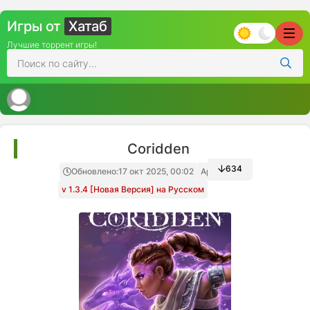
Игры от
Хатаб
Лучшие торрент игры!
Coridden
634
Обновлено:
17 окт 2025, 00:02
Архив игры
v 1.3.4 [Новая Версия] на Русском