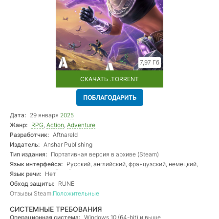
7,97 Гб
СКАЧАТЬ .TORRENT
ПОБЛАГОДАРИТЬ
Дата:
29 января
2025
Жанр:
RPG
,
Action
,
Adventure
Разработчик:
Aftnareld
Издатель:
Anshar Publishing
Тип издания:
Портативная версия в архиве (Steam)
Язык интерфейса:
Русский, английский, французский, немецкий,
испанский, китайский
Язык речи:
Нет
Обход защиты:
RUNE
Отзывы Steam:
Положительные
СИСТЕМНЫЕ ТРЕБОВАНИЯ
Операционная система:
Windows 10 (64-bit) и выше