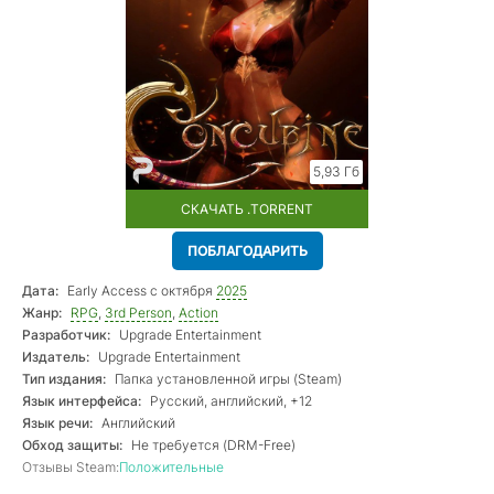
5,93 Гб
СКАЧАТЬ .TORRENT
ПОБЛАГОДАРИТЬ
Дата:
Early Access с октября
2025
Жанр:
RPG
,
3rd Person
,
Action
Разработчик:
Upgrade Entertainment
Издатель:
Upgrade Entertainment
Тип издания:
Папка установленной игры (Steam)
Язык интерфейса:
Русский, английский, +12
Язык речи:
Английский
Обход защиты:
Не требуется (DRM-Free)
Отзывы Steam:
Положительные