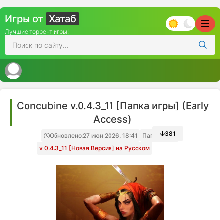
Игры от
Хатаб
Лучшие торрент игры!
Concubine v.0.4.3_11 [Папка игры] (Early
Access)
381
Обновлено:
27 июн 2026, 18:41
Папка игры
v 0.4.3_11 [Новая Версия] на Русском