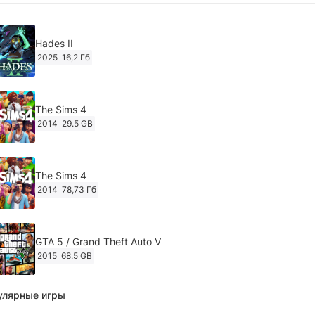
Hades II
2025
16,2 Гб
The Sims 4
2014
29.5 GB
The Sims 4
2014
78,73 Гб
GTA 5 / Grand Theft Auto V
2015
68.5 GB
улярные игры
Ghost of Tsushima: Director's Cut v.1053.8.1023.1614
[RePack Decepticon] (2024)