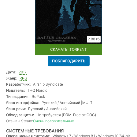
2.88 гб
СКАЧАТЬ .TORRENT
ПОБЛАГОДАРИТЬ
Дата:
2017
Жанр:
RPG
Разработчик:
Airship Syndicate
Издатель:
THQ Nordic
Тип издания:
RePack
Язык интерфейса:
Русский / Английский |MULTi
Язык речи:
Русский / Английский
Обход защиты:
Не требуется (DRM-Free от GOG)
Отзывы Steam:
Очень положительные
СИСТЕМНЫЕ ТРЕБОВАНИЯ
Операционная система:
Windows 7 / Windows 8.1 / Windows 10(64-bit