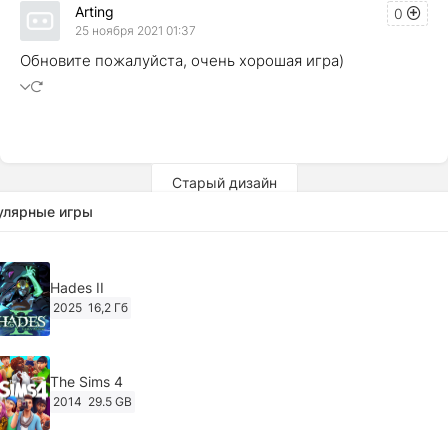
Arting
0
25 ноября 2021 01:37
Обновите пожалуйста, очень хорошая игра)
Старый дизайн
улярные игры
Hades II
2025
16,2 Гб
The Sims 4
2014
29.5 GB