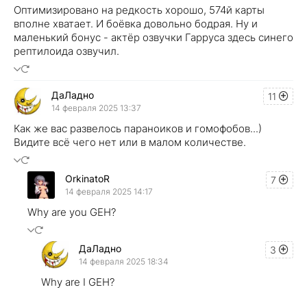
Оптимизировано на редкость хорошо, 574й карты
вполне хватает. И боёвка довольно бодрая. Ну и
маленький бонус - актёр озвучки Гарруса здесь синего
рептилоида озвучил.
ДаЛадно
11
14 февраля 2025 13:37
Как же вас развелось параноиков и гомофобов...)
Видите всё чего нет или в малом количестве.
OrkinatoR
7
14 февраля 2025 14:17
Why are you GEH?
ДаЛадно
3
14 февраля 2025 18:34
Why are I GEH?