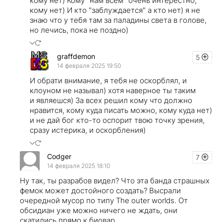
кому нет) Кому "нам всем" очень интерестно,
кому нет) И кто "заблуждается" а кто нет) я не
знаю что у тебя там за паладины света в голове,
но лечись, пока не поздно)
graffdemon
5
14 февраля 2025 19:50
И обрати внимание, я тебя не оскорблял, и
клоуном не называл) хотя наверное ты таким
и являешся) За всех решил кому что должно
нравится, кому куда писать можно, кому куда нет)
и не дай бог кто-то оспорит твою точку зрения,
сразу истерика, и оскорбления)
Codger
7
14 февраля 2025 18:10
Ну так, ты разрабов видел? Что эта банда страшных
фемок может достойного создать? Высрали
очередной мусор по типу The outer worlds. От
обсидиан уже можно ничего не ждать, они
скатились прямо к биовар.