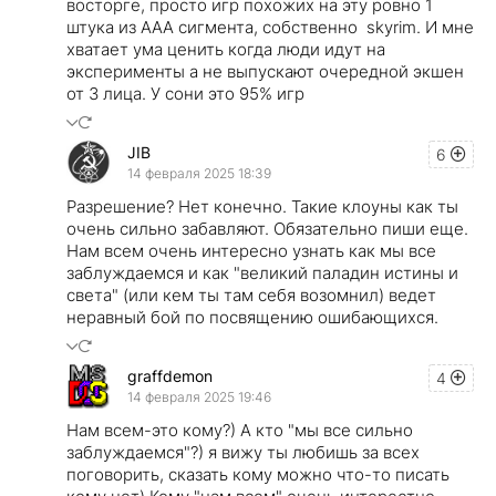
восторге, просто игр похожих на эту ровно 1
штука из AAA сигмента, собственно skyrim. И мне
хватает ума ценить когда люди идут на
эксперименты а не выпускают очередной экшен
от 3 лица. У сони это 95% игр
JIB
6
14 февраля 2025 18:39
Разрешение? Нет конечно. Такие клоуны как ты
очень сильно забавляют. Обязательно пиши еще.
Нам всем очень интересно узнать как мы все
заблуждаемся и как "великий паладин истины и
света" (или кем ты там себя возомнил) ведет
неравный бой по посвящению ошибающихся.
graffdemon
4
14 февраля 2025 19:46
Нам всем-это кому?) А кто "мы все сильно
заблуждаемся"?) я вижу ты любишь за всех
поговорить, сказать кому можно что-то писать