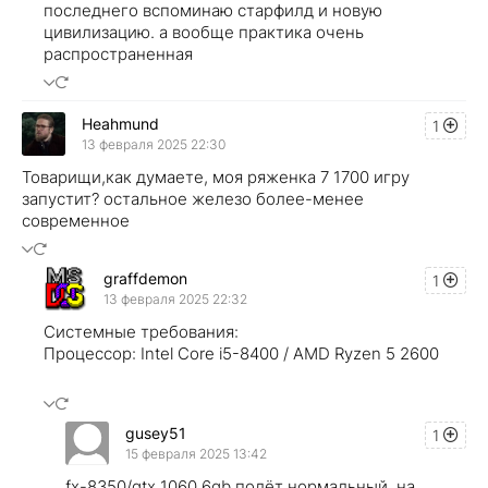
последнего вспоминаю старфилд и новую
цивилизацию. а вообще практика очень
распространенная
Heahmund
1
13 февраля 2025 22:30
Товарищи,как думаете, моя ряженка 7 1700 игру
запустит? остальное железо более-менее
современное
graffdemon
1
13 февраля 2025 22:32
Системные требования:
Процессор: Intel Core i5-8400 / AMD Ryzen 5 2600
gusey51
1
15 февраля 2025 13:42
fx-8350/gtx 1060 6gb полёт нормальный, на