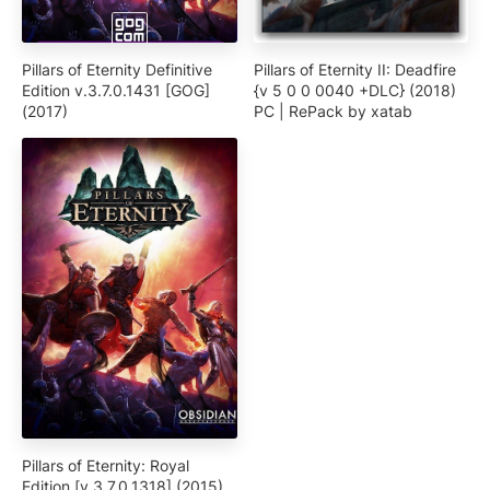
Pillars of Eternity Definitive
Pillars of Eternity II: Deadfire
Edition v.3.7.0.1431 [GOG]
{v 5 0 0 0040 +DLC} (2018)
(2017)
PC | RePack by xatab
Pillars of Eternity: Royal
Edition [v 3.7.0.1318] (2015)