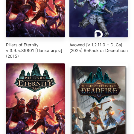
Pillars of Eternity
Avowed [v 1.2.11.0 + DLCs]
v.3.9.5.89801 [Папка игры]
(2025) RePack от Decepticon
(2015)