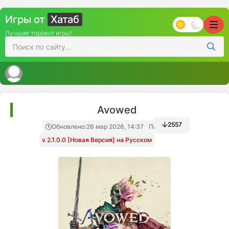
Игры от
Хатаб
Лучшие торрент игры!
Avowed
2557
Обновлено:
26 мар 2026, 14:37
Папка игры
v 2.1.0.0 [Новая Версия] на Русском