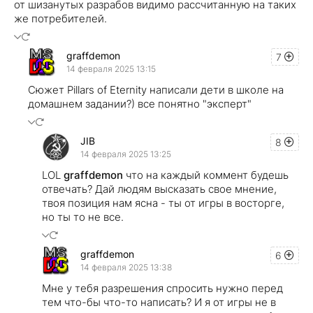
от шизанутых разрабов видимо рассчитанную на таких
же потребителей.
graffdemon
7
14 февраля 2025 13:15
Сюжет Pillars of Eternity написали дети в школе на
домашнем задании?) все понятно "эксперт"
JIB
8
14 февраля 2025 13:25
LOL
graffdemon
что на каждый коммент будешь
отвечать? Дай людям высказать свое мнение,
твоя позиция нам ясна - ты от игры в восторге,
но ты то не все.
graffdemon
6
14 февраля 2025 13:38
Мне у тебя разрешения спросить нужно перед
тем что-бы что-то написать? И я от игры не в