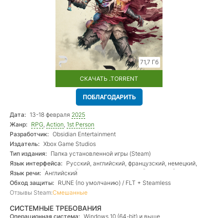
71,7 Гб
СКАЧАТЬ .TORRENT
ПОБЛАГОДАРИТЬ
Дата:
13-18 февраля
2025
Жанр:
RPG
,
Action
,
1st Person
Разработчик:
Obsidian Entertainment
Издатель:
Xbox Game Studios
Тип издания:
Папка установленной игры (Steam)
Язык интерфейса:
Русский, английский, французский, немецкий,
итальянский, испанский + латиноамериканский, польский,
Язык речи:
Английский
португальский бразильский, китайский
Обход защиты:
RUNE (по умолчанию) / FLT + Steamless
Отзывы Steam:
Смешанные
СИСТЕМНЫЕ ТРЕБОВАНИЯ
Операционная система:
Windows 10 (64-bit) и выше