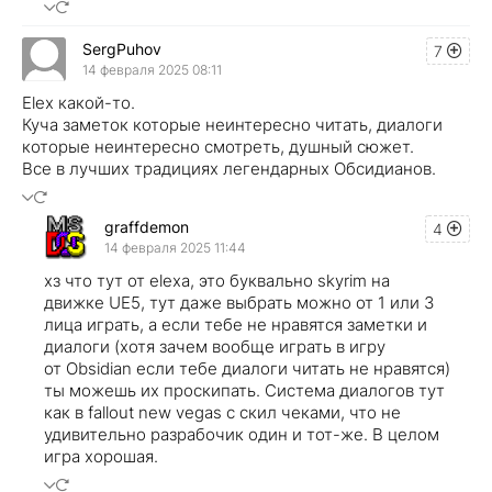
SergPuhov
7
14 февраля 2025 08:11
Elex какой-то.
Куча заметок которые неинтересно читать, диалоги
которые неинтересно смотреть, душный сюжет.
Все в лучших традициях легендарных Обсидианов.
graffdemon
4
14 февраля 2025 11:44
хз что тут от elexa, это буквально skyrim на
движке UE5, тут даже выбрать можно от 1 или 3
лица играть, а если тебе не нравятся заметки и
диалоги (хотя зачем вообще играть в игру
от Obsidian если тебе диалоги читать не нравятся)
ты можешь их проскипать. Система диалогов тут
как в fallout new vegas c скил чеками, что не
удивительно разрабочик один и тот-же. В целом
игра хорошая.