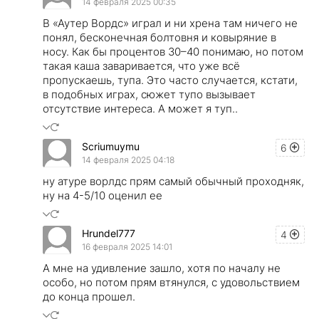
14 февраля 2025 00:35
В «Аутер Вордс» играл и ни хрена там ничего не
понял, бесконечная болтовня и ковыряние в
носу. Как бы процентов 30–40 понимаю, но потом
такая каша заваривается, что уже всё
пропускаешь, тупа. Это часто случается, кстати,
в подобных играх, сюжет тупо вызывает
отсутствие интереса. А может я туп..
Scriumuymu
6
14 февраля 2025 04:18
ну атуре ворлдс прям самый обычный проходняк,
ну на 4-5/10 оценил ее
Hrundel777
4
16 февраля 2025 14:01
А мне на удивление зашло, хотя по началу не
особо, но потом прям втянулся, с удовольствием
до конца прошел.