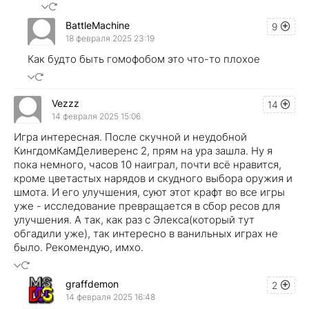
BattleMachine
9
18 февраля 2025 23:19
Как будто быть гомофобом это что-то плохое
Vezzz
14
14 февраля 2025 15:06
Игра интересная. После скучной и неудобной
КингдомКамДеливеренс 2, прям на ура зашла. Ну я
пока немного, часов 10 наиграл, почти всё нравится,
кроме цветастых нарядов и скудного выбора оружия и
шмота. И его улучшения, суют этот крафт во все игры
уже - исследование превращается в сбор ресов для
улучшения. А так, как раз с Элекса(который тут
обгадили уже), так интересно в ванильных играх не
было. Рекомендую, имхо.
graffdemon
2
14 февраля 2025 16:48