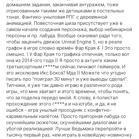
домашнем задании, заканчивая антуражем, тоже
отрисованным такими же детишками в постельных
тонах. Фантико-уныловая РПГ с деревянной
анимацией. Повесточная шиза присутствует уже в
самом начале создания персонажа, выбор небинарной
персоны и пр. лабуда. Вообще скачивал ради того,
чтобы заценить движок Unreal Engine 5, но в реале
графон в игре словно времён Фар Края 4. ) Это просто
смешно. ) У Фар Края то графика отличная, только вот
она из 2014-ого года )) Я просто в ахтунге каким
третьесортным г****м сейчас пичкают геймеров. И
это эксклюзив Икс Бокса? Мда )) Можете что угодно
писать про "поиграл 30 минут и уже выводы сделал".
Типчики, я уже так давно играю в различного рода
игры, что мне хватает и этого времени, чтобы понять,
что за поделка передо мной. К слову, я полистал
прохождение этого г****а и на ютубе, и да, я не
ошибся - игра унылый проходняк с конфетно-
карамельным налётом. Просто приторная лабуда со
скучнейшим сюжетом, скучнейшими диалогами и
убогой реализацией. Лучше Ведьмака перепройти в
тысячу первый раз, чем играть в новейшую-новиночку