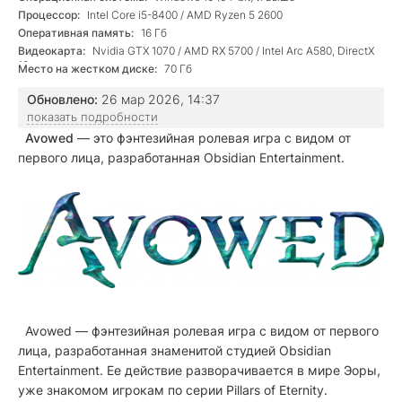
Процессор:
Intel Core i5-8400 / AMD Ryzen 5 2600
Оперативная память:
16 Гб
Видеокарта:
Nvidia GTX 1070 / AMD RX 5700 / Intel Arc A580, DirectX
12
Место на жестком диске:
70 Гб
Обновлено:
26 мар 2026, 14:37
показать подробности
Avowed
— это фэнтезийная ролевая игра с видом от
первого лица, разработанная Obsidian Entertainment.
Avowed — фэнтезийная ролевая игра с видом от первого
лица, разработанная знаменитой студией Obsidian
Entertainment. Ее действие разворачивается в мире Эоры,
уже знакомом игрокам по серии Pillars of Eternity.