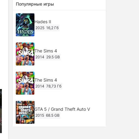
Популярные игры
Hades II
2025
16,2 Гб
The Sims 4
2014
29.5 GB
The Sims 4
2014
78,73 Гб
GTA 5 / Grand Theft Auto V
2015
68.5 GB
Ghost of Tsushima: Director's Cut