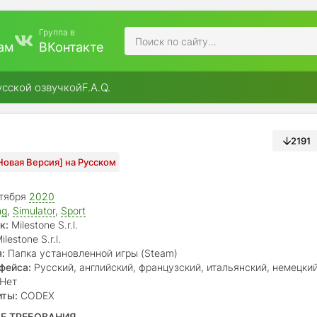
Группа в
ам
ВКонтакте
усской озвучкой
F.A.Q.
2191
Новая Версия] на Русском
тября
2020
ng
,
Simulator
,
Sport
к:
Milestone S.r.l.
ilestone S.r.l.
:
Папка установленной игры (Steam)
фейса:
Русский, английский, французский, итальянский, немецкий
португальский, японский, китайский
Нет
иты:
CODEX
Е ТРЕБОВАНИЯ