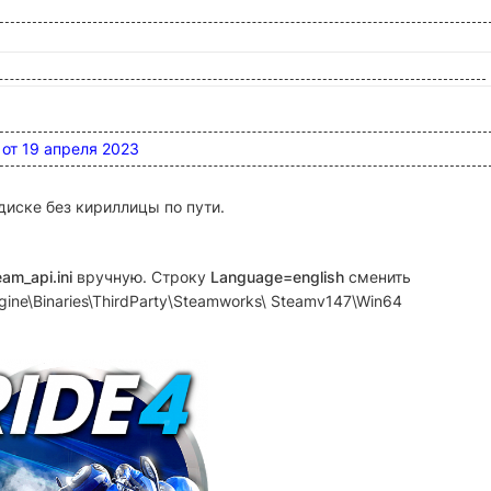
 от 19 апреля 2023
диске без кириллицы по пути.
eam_api.ini
вручную. Строку
Language=english
сменить
ngine\Binaries\ThirdParty\Steamworks\ Steamv147\Win64