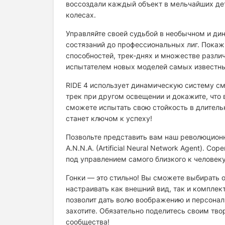
воссоздали каждый объект в мельчайших дет
колесах.
Управляйте своей судьбой в необычном и ди
состязаний до профессиональных лиг. Покаж
способностей, трек-днях и множестве разл
испытателем новых моделей самых известны
RIDE 4 использует динамическую систему см
трек при другом освещении и докажите, что
сможете испытать свою стойкость в длитель
станет ключом к успеху!
Позвольте представить вам наш революцион
A.N.N.A. (Artificial Neural Network Agent).
под управлением самого близкого к человек
Гонки — это стильно! Вы сможете выбирать 
настраивать как внешний вид, так и компле
позволит дать волю воображению и персонал
захотите. Обязательно поделитесь своим тво
сообщества!