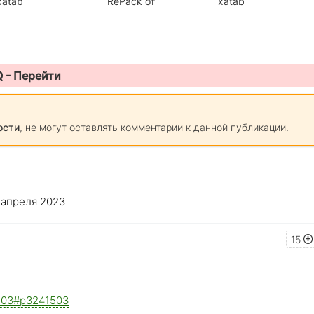
xatab
RePack от
xatab
Q -
Перейти
ости
, не могут оставлять комментарии к данной публикации.
 апреля 2023
15
41503#p3241503