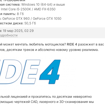
ая система:
Windows 10 (64-bit) и выше
Intel Core i5-2500K / AMD FX-6350
я память:
8 Гб
:
GeForce GTX 960 / GeForce GTX 1050
естком диске:
50,5 Гб
о:
19 мар 2025, 02:29
подробности
ой может мечтать любитель мотоциклов?
RIDE 4
разожжет в вас
лов, десяткам треков и абсолютно новому уровню реализма.
льной лицензией и прокатитесь по десяткам невероятно
помощью чертежей CAD, лазерного и 3D-сканирования мы