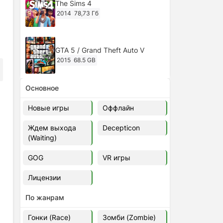
The Sims 4
2014
78,73 Гб
GTA 5 / Grand Theft Auto V
2015
68.5 GB
Основное
Ghost of Tsushima: Director's Cut
v.1053.8.1023.1614 [RePack
Новые игры
Оффлайн
Decepticon] (2024)
2024
38.5 gb
Ждем выхода
Decepticon
(Waiting)
Cyberpunk 2077
2020
49.4 GB
GOG
VR игры
Лицензии
Ghost of Tsushima: Director's Cut
v.1053.9.0623.1807 [Папка
По жанрам
игры] (2020-2024)
2020-2024
68,09 Гб
Гонки (Race)
Зомби (Zombie)