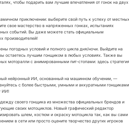
алях, чтобы подарить вам лучшие впечатления от гонок на двух
намичном приключении: выберите свой путь к успеху от местны
ите свое мастерство в напряженных гонках, испытаниях
ичных событий. Вы даже можете стать официальным
х производителей!
ены погодных условий и полного цикла дня/ночи. Выйдите на
 вы остаетесь лучшим гонщиком в любых условиях. Также вы
ных моторалли с анимированными пит-стопами: здесь стратеги
ный нейронный ИИ, основанный на машинном обучении, —
 Соревнуйтесь с более быстрыми, умными и аккуратными гонщиками
у ИИ!
одежду своего гонщика из множества официальных брендов и
ктующие своих мотоциклов. Новый графический редактор
изировать шлем, костюм и окраску мотоцикла так, как вы сами
рением в сети или просто оцените творчество других игроков