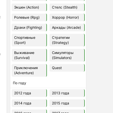
Euro Truck Simulator 2 v.1.60.1.7s
Экшен (Action)
Стелс (Stealth)
[Папка игры] (2012)
2012
37,77 Гб
х
Ролевые (Rpg)
Хоррор (Horror)
Драки (Fighting)
Аркады (Arcade)
Forza Horizon 5 v.688.044
[Папка игры] (2021)
Спортивные
Стратегии
2021
176,66 Гб
(Sport)
(Strategy)
Выживание
Симуляторы
я
V Rising
(Survival)
(Simulators)
2024
3.4 gb
Приключения
Quest
(Adventure)
По году
2012 года
2013 года
2014 года
2015 года