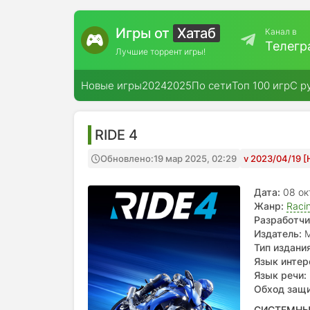
Игры от
Хатаб
Канал в
Телегр
Лучшие торрент игры!
Новые игры
2024
2025
По сети
Топ 100 игр
С р
RIDE 4
Обновлено:
19 мар 2025, 02:29
v 2023/04/19 [
Дата:
08 ок
Жанр:
Raci
Разработчи
Издатель:
M
Тип издания
Язык интер
испанский, 
Язык речи:
Обход защ
СИСТЕМНЫ