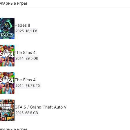
улярные игры
Hades II
2025
16,2 Гб
The Sims 4
2014
29.5 GB
The Sims 4
2014
78,73 Гб
GTA 5 / Grand Theft Auto V
2015
68.5 GB
улярные игры