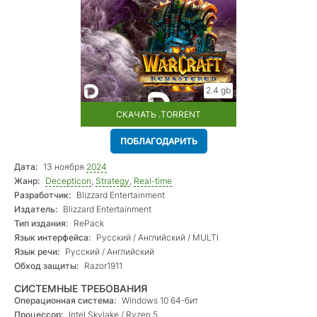
2.4 gb
СКАЧАТЬ .TORRENT
ПОБЛАГОДАРИТЬ
Дата:
13 ноября
2024
Жанр:
Decepticon
,
Strategy
,
Real-time
Разработчик:
Blizzard Entertainment
Издатель:
Blizzard Entertainment
Тип издания:
RePack
Язык интерфейса:
Русский / Английский / MULTI
Язык речи:
Русский / Английский
Обход защиты:
Razor1911
СИСТЕМНЫЕ ТРЕБОВАНИЯ
Операционная система:
Windows 10 64-бит
Процессор:
Intel Skylake / Ryzen 5