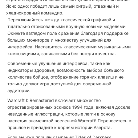
Ясно одно: победит лишь самый хитрый, отважный и
хладнокровный командир.
Переключайтесь между классической графикой и
тщательно отрисованными вручную новыми моделями.
Окиньте взглядом поле сражения благодаря поддержке
больших мониторов и множеству улучшений для
интерфейса. Насладитесь классическими музыкальными
композициями, записанными без потери качества.
Современные улучшения интерфейса, такие как
индикаторы здоровья, возможность выбора большого
количества бойцов, отображение горячих клавиш и не
только делают игру доступной для современной
аудитории.
Warcraft I: Remastered включает множество
отреставрированных эскизов 1994 года, включая доселе
невиданные иллюстрации, которые легли в основу
наследия знаменитой вселенной Warcraft! Перенеситесь в
прошлое и припадите к корням истории Азерота.
Если вы уже прошли кампанию Tides of Darkness,