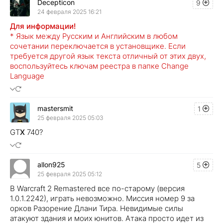
Decepticon
9
24 февраля 2025 16:21
Для информации!
* Язык между Русским и Английским в любом
сочетании переключается в установщике. Если
требуется другой язык текста отличный от этих двух,
воспользуйтесь ключам реестра в папке Change
Language
mastersmit
1
25 февраля 2025 05:03
GT
X
740?
allon925
5
25 февраля 2025 05:12
В Warcraft 2 Remastered все по-старому (версия
1.0.1.2242), играть невозможно. Миссия номер 9 за
орков Разорение Длани Тира. Невидимые силы
атакуют здания и моих юнитов. Атака просто идет из