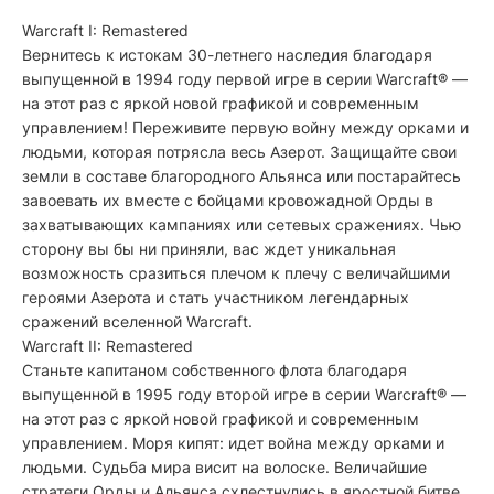
Warcraft I: Remastered
Вернитесь к истокам 30-летнего наследия благодаря
выпущенной в 1994 году первой игре в серии Warcraft® —
на этот раз с яркой новой графикой и современным
управлением! Переживите первую войну между орками и
людьми, которая потрясла весь Азерот. Защищайте свои
земли в составе благородного Альянса или постарайтесь
завоевать их вместе с бойцами кровожадной Орды в
захватывающих кампаниях или сетевых сражениях. Чью
сторону вы бы ни приняли, вас ждет уникальная
возможность сразиться плечом к плечу с величайшими
героями Азерота и стать участником легендарных
сражений вселенной Warcraft.
Warcraft II: Remastered
Станьте капитаном собственного флота благодаря
выпущенной в 1995 году второй игре в серии Warcraft® —
на этот раз с яркой новой графикой и современным
управлением. Моря кипят: идет война между орками и
людьми. Судьба мира висит на волоске. Величайшие
стратеги Орды и Альянса схлестнулись в яростной битве.