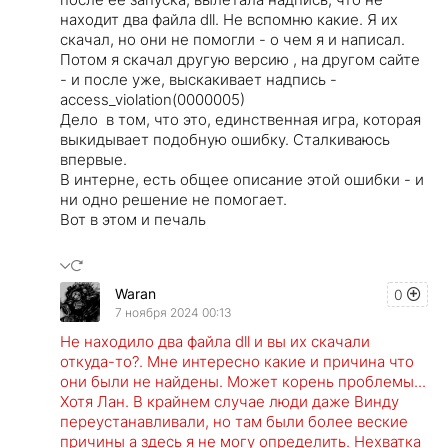
находит два файла dll. Не вспомню какие. Я их
скачал, но они не помогли - о чем я и написал.
Потом я скачал другую версию , на другом сайте
- и после уже, выскакивает надпись -
access_violation(0000005)
Дело в том, что это, единственная игра, которая
выкидывает подобную ошибку. Сталкиваюсь
впервые.
В интерне, есть общее описание этой ошибки - и
ни одно решение не помогает.
Вот в этом и печаль
Waran
0
7 ноября 2024 00:13
Не находило два файла dll и вы их скачали
откуда-то?. Мне интересно какие и причина что
они были не найдены. Может корень проблемы...
Хотя Лан. В крайнем случае люди даже Винду
переустанавливали, но там были более веские
причины а здесь я не могу определить. Нехватка