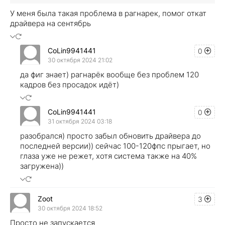
У меня была такая проблема в рагнарек, помог откат
драйвера на сентябрь
CoLin9941441
0
30 октября 2024 21:02
да фиг знает) рагнарёк вообще без проблем 120
кадров без просадок идёт)
CoLin9941441
0
31 октября 2024 03:18
разобрался) просто забыл обновить драйвера до
последней версии)) сейчас 100-120фпс прыгает, но
глаза уже не режет, хотя система также на 40%
загружена))
Zoot
3
30 октября 2024 18:52
Просто не запускается