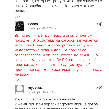
все файлы, которые требует игра при запуске вот
с такой ошибкой, я скачал. Но ничего это не
решило
Waran
0
5 ноября 2024 23:19
Вы не поняли. Игра и файлы игры в полном
порядке . Это система на которой запускается
игра - выебывается и говорит вам что у нее
недостаточно прав. К дальше проблема
разветвляется. Я описал несколько причин но
всех я не могу учесть ибо ПК ваш а я здесь. И
фикс как единый совет, не существует. Ибо
причин несколько а какая именно у вас я отсюда
не вижу
myzoboz
2
6 ноября 2024 19:37
Хорошо.., если так можно назвать.
У меня, при при первой загрузке игры, а потом,
после ее запуска, вылетала надпись, что не