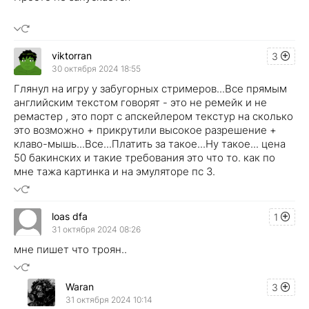
viktorran
3
30 октября 2024 18:55
Глянул на игру у забугорных стримеров...Все прямым
английским текстом говорят - это не ремейк и не
ремастер , это порт с апскейлером текстур на сколько
это возможно + прикрутили высокое разрешение +
клаво-мышь...Все...Платить за такое...Ну такое... цена
50 бакинских и такие требования это что то. как по
мне тажа картинка и на эмуляторе пс 3.
loas dfa
1
31 октября 2024 08:26
мне пишет что троян..
Waran
3
31 октября 2024 10:14