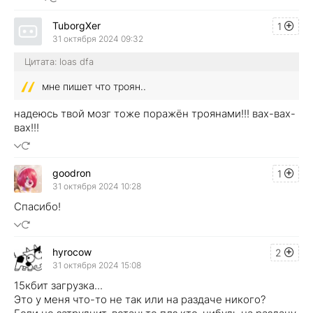
TuborgXer
1
31 октября 2024 09:32
Цитата: loas dfa
мне пишет что троян..
надеюсь твой мозг тоже поражён троянами!!! вах-вах-
вах!!!
goodron
1
31 октября 2024 10:28
Спасибо!
hyrocow
2
31 октября 2024 15:08
15кбит загрузка...
Это у меня что-то не так или на раздаче никого?