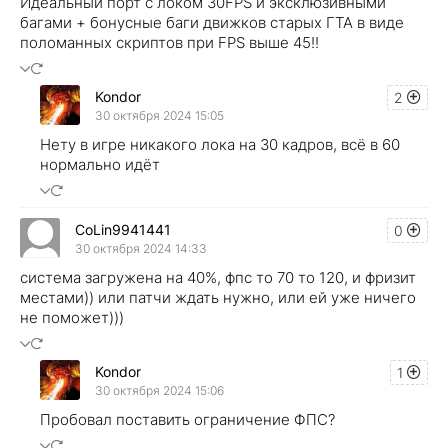
Идеальный порт с локом 30FPS и эксклюзивными
багами + бонусные баги движков старых ГТА в виде
поломанных скриптов при FPS выше 45!!
Kondor
2
30 октября 2024 15:05
Нету в игре никакого лока на 30 кадров, всё в 60
нормально идёт
CoLin9941441
0
30 октября 2024 14:33
система загружена на 40%, фпс то 70 то 120, и фризит
местами)) или патчи ждать нужно, или ей уже ничего
не поможет)))
Kondor
1
30 октября 2024 15:06
Пробовал поставить ограничение ФПС?