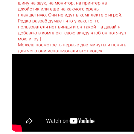
шину на звук, на монитор, на принтер на
джойстик или еще на какуюто хрень
планшетную. Они не идут в комплекте с игрой.
Редко разраб думает что у какого-то
пользователя нет винды и он такой - а давай я
добавлю в комплект свою винду чтоб он потянул
мою игру )
Можеш посмотреть первые две минуты и понять
для чего они использовали этот кодек