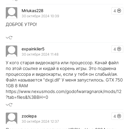
Mrlukas228
4
30 октября 2024 10:39
ДОБРОЕ УТРО!
expainkiler5
4
30 октября 2024 11:48
У кого старая видеокарта или процессор. Качай файл
по этой ссылке и кидай в корень игры. Это подмена
процессора и видеокарты, если у тебя он слабый/ая.
Файл называется "dxgi.dll" У меня запустилось. GTX 750
1GB 8 RAM
https://www.nexusmods.com/godofwarragnarok/mods/12
?tab=files&%3BBH=0
zoolepa
4
30 октября 2024 12:37