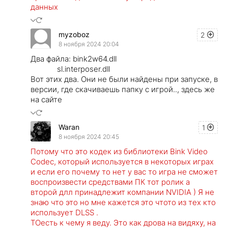
данных
myzoboz
2
8 ноября 2024 20:04
Два файла: bink2w64.dll
sl.interposer.dll
Вот этих два. Они не были найдены при запуске, в
версии, где скачиваешь папку с игрой.., здесь же
на сайте
Waran
1
8 ноября 2024 20:45
Потому что это кодек из библиотеки Bink Video
Codec, который используется в некоторых играх
и если его почему то нет у вас то игра не сможет
воспроизвести средствами ПК тот ролик а
второй длл принадлежит компании NVIDIA ) Я не
знаю что это но мне кажется это чтото из тех кто
использует DLSS .
ТОесть к чему я веду. Это как дрова на видяху, на