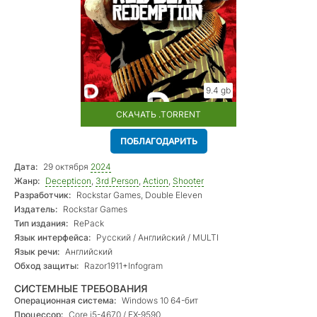
9.4 gb
СКАЧАТЬ .TORRENT
ПОБЛАГОДАРИТЬ
Дата:
29 октября
2024
Жанр:
Decepticon
,
3rd Person
,
Action
,
Shooter
Разработчик:
Rockstar Games, Double Eleven
Издатель:
Rockstar Games
Тип издания:
RePack
Язык интерфейса:
Русский / Английский / MULTI
Язык речи:
Английский
Обход защиты:
Razor1911+Infogram
СИСТЕМНЫЕ ТРЕБОВАНИЯ
Операционная система:
Windows 10 64-бит
Процессор:
Core i5-4670 / FX-9590