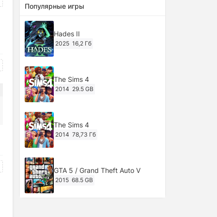
Популярные игры
Hades II
2025
16,2 Гб
The Sims 4
2014
29.5 GB
The Sims 4
2014
78,73 Гб
GTA 5 / Grand Theft Auto V
2015
68.5 GB
Ghost of Tsushima: Director's Cut