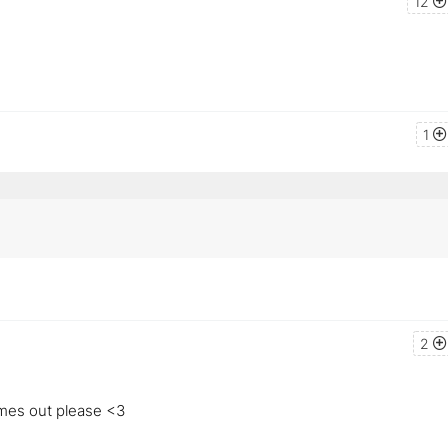
12
1
2
omes out please <3