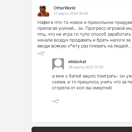
OtherWorld
17 марта 2024 16:49
Нафига что-то новое и прикольное придум
прилагая усилий... эх. Прогресс игровой ин
ппц, что не игра то тупо способ заработать
начали воздух продавать и брать налоги з
вводи всякую х*ету раз плевать на людей...
elislavkat
26 марта 2024 13:09
а мне с батей зашло поиграть- он у
схема, и то пришлось учить что за 
сгорела от кол-ва смертей)