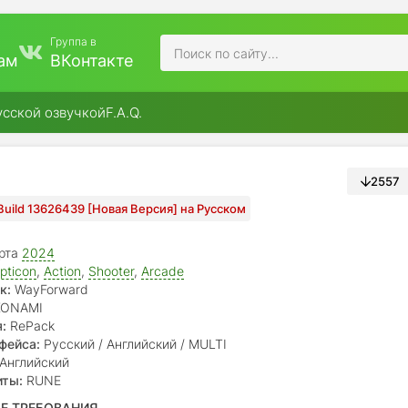
Группа в
ам
ВКонтакте
усской озвучкой
F.A.Q.
2557
Build 13626439 [Новая Версия] на Русском
рта
2024
pticon
,
Action
,
Shooter
,
Arcade
к:
WayForward
ONAMI
:
RePack
фейса:
Русский / Английский / MULTI
Английский
иты:
RUNE
Е ТРЕБОВАНИЯ