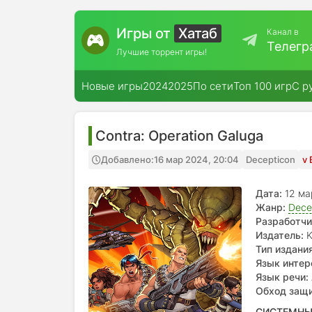
Игры от
Хатаб
Канал в
Телегр
Лучшие торрент игры!
Новые игры
2024
2025
По сети
Топ 100 игр
С р
Contra: Operation Galuga
Добавлено:
16 мар 2024, 20:04
Decepticon
v 
Дата:
12 ма
Жанр:
Dece
Разработчи
Издатель:
K
Тип издания
Язык интер
Язык речи:
Обход защ
СИСТЕМНЫ