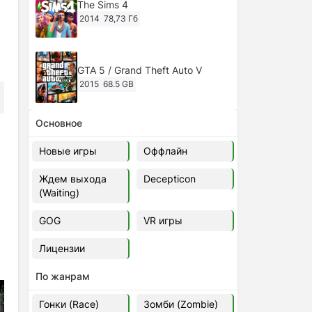
The Sims 4
2014
78,73 Гб
GTA 5 / Grand Theft Auto V
2015
68.5 GB
Основное
Ghost of Tsushima: Director's Cut
v.1053.8.1023.1614 [RePack
Новые игры
Оффлайн
Decepticon] (2024)
2024
38.5 gb
Ждем выхода
Decepticon
(Waiting)
Cyberpunk 2077
2020
49.4 GB
GOG
VR игры
Лицензии
Ghost of Tsushima: Director's Cut
v.1053.9.0623.1807 [Папка
По жанрам
игры] (2020-2024)
2020-2024
68,09 Гб
Гонки (Race)
Зомби (Zombie)