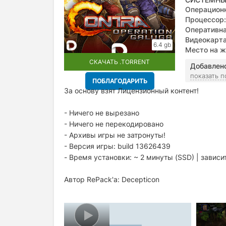
Операционн
Процессор:
Оперативна
Видеокарта
6.4 gb
Место на ж
СКАЧАТЬ .TORRENT
Добавлен
показать 
ПОБЛАГОДАРИТЬ
За основу взят Лицензионный контент!
- Ничего не вырезано
- Ничего не перекодировано
- Архивы игры не затронуты!
- Версия игры: build 13626439
- Время установки: ~ 2 минуты (SSD) | завис
Автор RePack'a: Decepticon