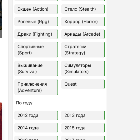
Euro Truck Simulator 2 v.1.60.1.7s
Экшен (Action)
Стелс (Stealth)
[Папка игры] (2012)
2012
37,77 Гб
Ролевые (Rpg)
Хоррор (Horror)
Драки (Fighting)
Аркады (Arcade)
Forza Horizon 5 v.688.044
[Папка игры] (2021)
Спортивные
Стратегии
2021
176,66 Гб
(Sport)
(Strategy)
Выживание
Симуляторы
V Rising
(Survival)
(Simulators)
2024
3.4 gb
Приключения
Quest
(Adventure)
По году
2012 года
2013 года
2014 года
2015 года