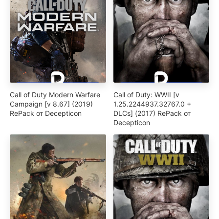
Call of Duty Modern Warfare
Call of Duty: WWII [v
Campaign [v 8.67] (2019)
1.25.2244937.32767.0 +
RePack от Decepticon
DLCs] (2017) RePack от
Decepticon