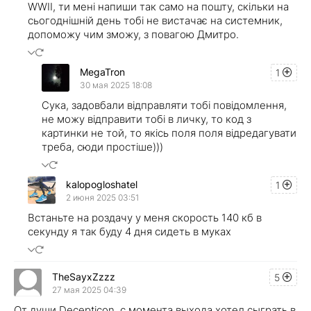
WWII, ти мені напиши так само на пошту, скільки на
сьогоднішній день тобі не вистачає на системник,
допоможу чим зможу, з повагою Дмитро.
MegaTron
1
30 мая 2025 18:08
Сука, задовбали відправляти тобі повідомлення,
не можу відправити тобі в личку, то код з
картинки не той, то якісь поля поля відредагувати
треба, сюди простіше)))
kalopogloshatel
1
2 июня 2025 03:51
Встаньте на роздачу у меня скорость 140 кб в
секунду я так буду 4 дня сидеть в муках
TheSayxZzzz
5
27 мая 2025 04:39
От души Decepticon, с момента выхода хотел сыграть в