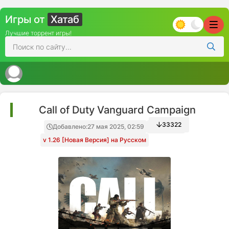
Игры от
Хатаб
Лучшие торрент игры!
Call of Duty Vanguard Campaign
33322
Добавлено:
27 мая 2025, 02:59
Decepticon
v 1.26 [Новая Версия] на Русском