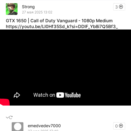
Strong
3
27 мая 2025 13:02
GTX 1650 | Call of Duty Vanguard - 1080p Medium
https://youtu.be/LI0Hf35Sd_k?si=DDIF_Yb8i7Q5Bf3_
emedvedev7000
0