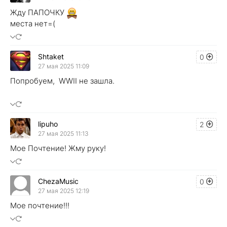
Жду ПАПОЧКУ
места нет=(
Shtaket
0
27 мая 2025 11:09
Попробуем, WWII не зашла.
lipuho
2
27 мая 2025 11:13
Мое Почтение! Жму руку!
ChezaMusic
0
27 мая 2025 12:19
Мое почтение!!!