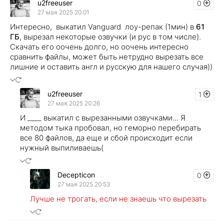
u2freeuser
0
27 мая 2025 20:01
Интересно, выкатил Vanguard лоу-репак (1мин) в
61
ГБ
, вырезал некоторые озвучки (и рус в том числе).
Скачать его оочень долго, но оочень интересно
сравнить файлы, может быть нетрудно вырезать все
лишние и оставить англ и русскую для нашего случая))
u2freeuser
1
27 мая 2025 20:26
И ____ выкатил с вырезанными озвучками... Я
методом тыка пробовал, но геморно перебирать
все 80 файлов, да еще и сбой происходит если
нужный выпиливаешь(
Decepticon
0
27 мая 2025 20:53
Лучше не трогать, если не знаешь что вырезать