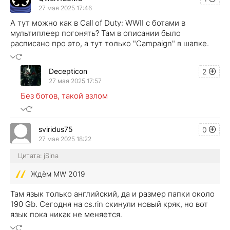
27 мая 2025 17:46
А тут можно как в Call of Duty: WWII с ботами в
мультиплеер погонять? Там в описании было
расписано про это, а тут только "Campaign" в шапке.
Decepticon
2
27 мая 2025 17:57
Без ботов, такой взлом
sviridus75
0
27 мая 2025 18:22
Цитата: jSina
Ждём MW 2019
Там язык только английский, да и размер папки около
190 Gb. Сегодня на cs.rin скинули новый кряк, но вот
язык пока никак не меняется.