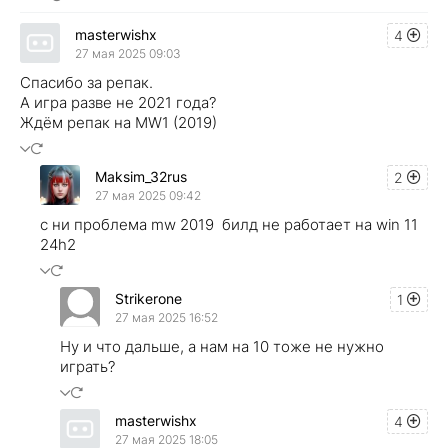
masterwishx
4
27 мая 2025 09:03
Спасибо за репак.
А игра разве не 2021 года?
Ждём репак на MW1 (2019)
Maksim_32rus
2
27 мая 2025 09:42
с ни проблема mw 2019 билд не работает на win 11
24h2
Strikerone
1
27 мая 2025 16:52
Ну и что дальше, а нам на 10 тоже не нужно
играть?
masterwishx
4
27 мая 2025 18:05