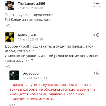
TheNameless666
7
27 мая 2025 08:33
Оце ти, чуваче, заряджений!
Дві Колди за тиждень, дяка!
Aphex_Twin
4
27 мая 2025 08:35
Доброе утро!! Подскажите, а будет ли папка с этой
игрой, Portable..?
И можно ли удалить из этой раздачи какие ненужные
языки озвучки..?
Decepticon
5
27 мая 2025 17:54
вырезать другие озвучки нельзя, они зашиты в
архивы которые не обозначаются как ru или en, а
именуются номерами, удаление чего либо
приведет к поломке игры