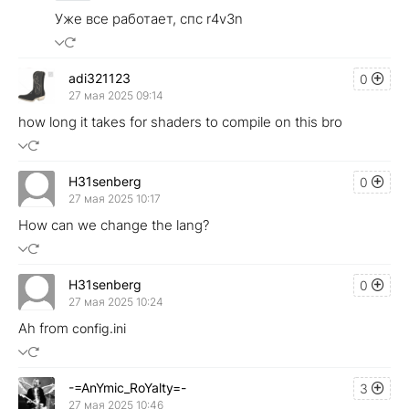
Уже все работает, спс r4v3n
adi321123
0
27 мая 2025 09:14
how long it takes for shaders to compile on this bro
H31senberg
0
27 мая 2025 10:17
How can we change the lang?
H31senberg
0
27 мая 2025 10:24
Ah from
config.ini
-=AnYmic_RoYalty=-
3
27 мая 2025 10:46