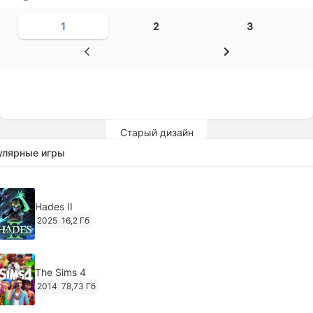
1
2
3
Старый дизайн
улярные игры
Hades II
2025
16,2 Гб
The Sims 4
2014
78,73 Гб