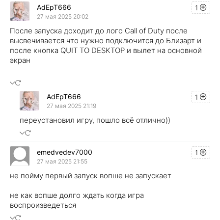
AdEpT666
1
27 мая 2025 20:02
После запуска доходит до лого Call of Duty после
высвечивается что нужно подключится до Близарт и
после кнопка QUIT TO DESKTOP и вылет на основной
экран
AdEpT666
1
27 мая 2025 21:19
переустановил игру, пошло всё отлично))
emedvedev7000
1
27 мая 2025 21:55
не пойму первый запуск вопше не запускает
не как вопше долго ждать когда игра
воспроизведеться