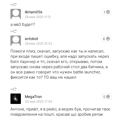
ilkham05k
1
28 мая 2025 11:12
а мв3 будет?
avtobot
6
28 мая 2025 15:33
Помоги плиз, скачал, запускаю как ты и написал,
при входе пишет ошибку, аля надо запускать через
батл лаунчер и тп, скачал его, открываю, потом
запускаю снова через рабочий стол два батника, а
он все равно говорит что нужен battle launcher,
фиксится как то? TG ваш не нашел
MegaTron
5
30 мая 2025 17:54
Антоне, привіт, я в рейсі, в морях був, прочитав твоє
повідомлення на пошті, красаві що зробив репак