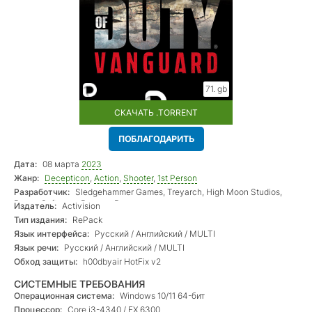
71. gb
СКАЧАТЬ .TORRENT
ПОБЛАГОДАРИТЬ
Дата:
08 марта
2023
Жанр:
Decepticon
,
Action
,
Shooter
,
1st Person
Разработчик:
Sledgehammer Games, Treyarch, High Moon Studios,
Raven Software, Beenox, Demonware
Издатель:
Activision
Тип издания:
RePack
Язык интерфейса:
Русский / Английский / MULTI
Язык речи:
Русский / Английский / MULTI
Обход защиты:
h00dbyair HotFix v2
СИСТЕМНЫЕ ТРЕБОВАНИЯ
Операционная система:
Windows 10/11 64-бит
Процессор:
Core i3-4340 / FX 6300