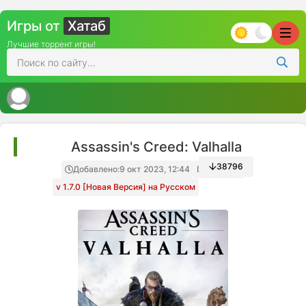
Игры от
Хатаб
Лучшие торрент игры!
Assassin's Creed: Valhalla
38796
Добавлено:
9 окт 2023, 12:44
Decepticon
v 1.7.0 [Новая Версия] на Русском