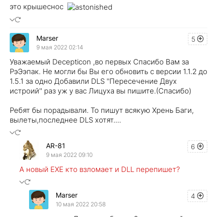
это крышеснос
Marser
5
9 мая 2022 02:14
Уважаемый Decepticon ,во первых Спасибо Вам за
РэЭэпак. Не могли бы Вы его обновить с версии 1.1.2 до
1.5.1 за одно Добавили DLS ''Пересечение Двух
истроий'' раз уж у вас Лицуха вы пишите.(Спасибо)
Ребят бы порадывали. То пишут всякую Хрень Баги,
вылеты,последнее DLS хотят....
AR-81
6
9 мая 2022 09:10
А новый EXE кто взломает и DLL перепишет?
Marser
4
10 мая 2022 20:58