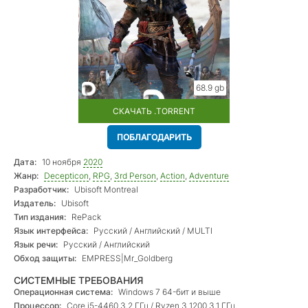
68.9 gb
СКАЧАТЬ .TORRENT
ПОБЛАГОДАРИТЬ
Дата:
10 ноября
2020
Жанр:
Decepticon
,
RPG
,
3rd Person
,
Action
,
Adventure
Разработчик:
Ubisoft Montreal
Издатель:
Ubisoft
Тип издания:
RePack
Язык интерфейса:
Русский / Английский / MULTI
Язык речи:
Русский / Английский
Обход защиты:
EMPRESS|Mr_Goldberg
СИСТЕМНЫЕ ТРЕБОВАНИЯ
Операционная система:
Windows 7 64-бит и выше
Процессор:
Core i5-4460 3.2 ГГц / Ryzen 3 1200 3.1 ГГц