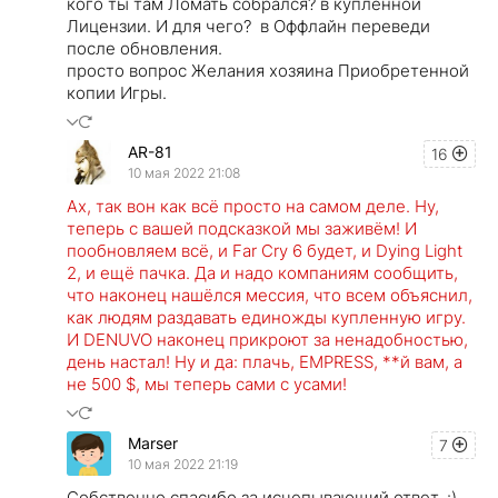
кого ты там Ломать собрался? в купленной
Лицензии. И для чего? в Оффлайн переведи
после обновления.
просто вопрос Желания хозяина Приобретенной
копии Игры.
AR-81
16
10 мая 2022 21:08
Ах, так вон как всё просто на самом деле. Ну,
теперь с вашей подсказкой мы заживём! И
пообновляем всё, и Far Cry 6 будет, и Dying Light
2, и ещё пачка. Да и надо компаниям сообщить,
что наконец нашёлся мессия, что всем объяснил,
как людям раздавать единожды купленную игру.
И DENUVO наконец прикроют за ненадобностью,
день настал! Ну и да: плачь, EMPRESS, **й вам, а
не 500 $, мы теперь сами с усами!
Marser
7
10 мая 2022 21:19
Собственно спасибо,за исчепывающий ответ. :)