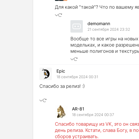
Для какой "такой"? Что по вашему я
demomann
21 сентября 2024 23:32
Вообще то все игры на новых
модельках, и какое разрешени
меньше полигонов и текстуры
Epic
18 сентября 2024 00:31
Спасибо за релиз! :)
AR-81
18 сентября 2024 00:37
Спасибо товарищу из VK, это он свя
день релиза. Кстати, слава Богу, в 
сборов устраивать.