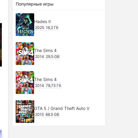
Популярные игры
Hades II
2025
16,2 Гб
The Sims 4
2014
29.5 GB
The Sims 4
2014
78,73 Гб
GTA 5 / Grand Theft Auto V
2015
68.5 GB
Ghost of Tsushima: Director's Cut