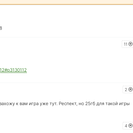
8
11
0112#p3130112
2
захожу к вам игра уже тут. Респект, но 25гб для такой игры
4