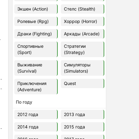
Euro Truck Simulator 2 v.1.60.1.7s
Экшен (Action)
Стелс (Stealth)
[Папка игры] (2012)
2012
37,77 Гб
Ролевые (Rpg)
Хоррор (Horror)
Драки (Fighting)
Аркады (Arcade)
Forza Horizon 5 v.688.044
т
[Папка игры] (2021)
Спортивные
Стратегии
2021
176,66 Гб
(Sport)
(Strategy)
Выживание
Симуляторы
V Rising
(Survival)
(Simulators)
2024
3.4 gb
Приключения
Quest
(Adventure)
По году
2012 года
2013 года
2014 года
2015 года