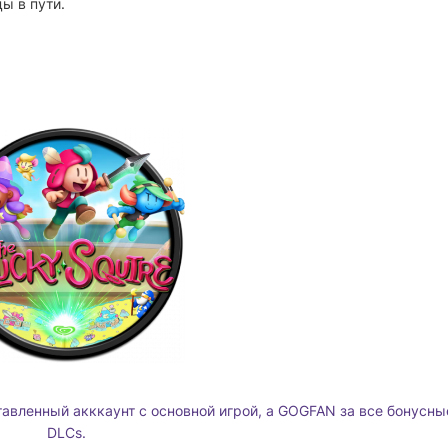
ы в пути.
тавленный акккаунт с основной игрой, а GOGFAN за все бонусны
DLCs.