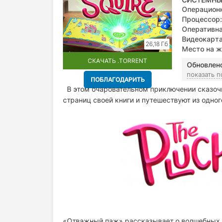
Операционн
Процессор:
Оперативна
Видеокарта
26,18 Гб
Место на ж
СКАЧАТЬ .TORRENT
Обновлен
показать 
ПОБЛАГОДАРИТЬ
В этом очаровательном приключении сказоч
страниц своей книги и путешествуют из одно
«Отважный паж» рассказывает о волшебных 