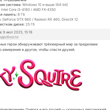
ая система:
Windows 10 и выше (64-bit)
Intel Core i3-4160 / AMD FX-4350
я память:
8 Гб
:
GeForce GTX 960 / Radeon RX 460, DirectX 12
естком диске:
25 Гб
о:
9 июл 2025, 15:18
подробности
ные герои обнаруживают трёхмерный мир за пределами
го измерения в другое, чтобы спасти друзей.
приключениях Очерка и его друзей — сказочных персонажей,