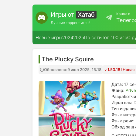
Игры от
Хатаб
Канал в
Телегр
Лучшие торрент игры!
Новые игры
2024
2025
По сети
Топ 100 игр
С р
The Plucky Squire
Обновлено:
9 июл 2025, 15:18
v 1.50.18 [Нова
Дата:
17 се
Жанр:
Adve
Разработчи
Издатель:
D
Тип издания
Язык интер
Язык речи:
Обход защ
СИСТЕМНЫ