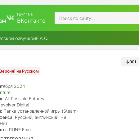
Группа в
ам
ВКонтакте
усской озвучкой
F.A.Q.
901
я Версия] на Русском
нтября
2024
nture
к:
All Possible Futures
evolver Digital
:
Папка установленной игры (Steam)
фейса:
Русский, английский, +9
Нет
иты:
RUNE Emu
Е ТРЕБОВАНИЯ