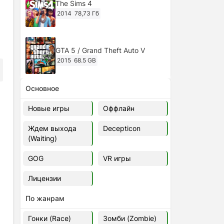
The Sims 4
2014
78,73 Гб
GTA 5 / Grand Theft Auto V
2015
68.5 GB
Основное
Ghost of Tsushima: Director's Cut
v.1053.8.1023.1614 [RePack
Новые игры
Оффлайн
Decepticon] (2024)
2024
38.5 gb
Ждем выхода
Decepticon
(Waiting)
Cyberpunk 2077
2020
49.4 GB
GOG
VR игры
Лицензии
Ghost of Tsushima: Director's Cut
v.1053.9.0623.1807 [Папка
По жанрам
игры] (2020-2024)
2020-2024
68,09 Гб
Гонки (Race)
Зомби (Zombie)