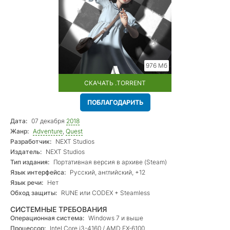
976 Мб
СКАЧАТЬ .TORRENT
ПОБЛАГОДАРИТЬ
Дата:
07 декабря
2018
Жанр:
Adventure
,
Quest
Разработчик:
NEXT Studios
Издатель:
NEXT Studios
Тип издания:
Портативная версия в архиве (Steam)
Язык интерфейса:
Русский, английский, +12
Язык речи:
Нет
Обход защиты:
RUNE или CODEX + Steamless
СИСТЕМНЫЕ ТРЕБОВАНИЯ
Операционная система:
Windows 7 и выше
Процессор:
Intel Core i3-4160 / AMD FX-6100