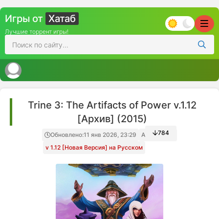
Игры от
Хатаб
Лучшие торрент игры!
Trine 3: The Artifacts of Power v.1.12
[Архив] (2015)
784
Обновлено:
11 янв 2026, 23:29
Архив игры
v 1.12 [Новая Версия] на Русском