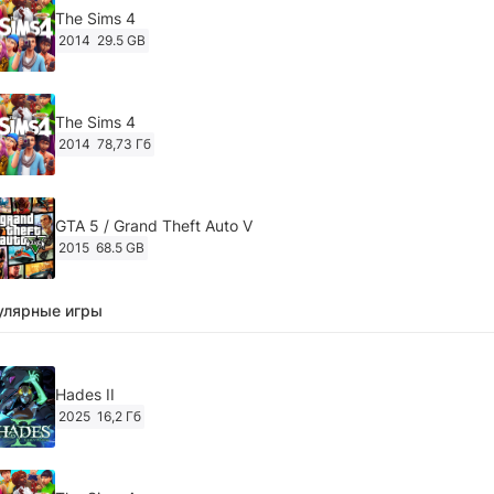
The Sims 4
2014
29.5 GB
The Sims 4
2014
78,73 Гб
GTA 5 / Grand Theft Auto V
2015
68.5 GB
улярные игры
Ghost of Tsushima: Director's Cut v.1053.8.1023.1614
[RePack Decepticon] (2024)
2024
38.5 gb
Hades II
2025
16,2 Гб
Cyberpunk 2077
2020
49.4 GB