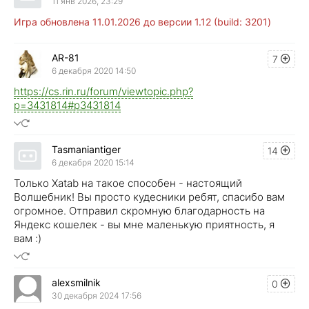
11 янв 2026, 23:29
Игра обновлена 11.01.2026 до версии 1.12 (build: 3201)
AR-81
7
6 декабря 2020 14:50
https://cs.rin.ru/forum/viewtopic.php?
p=3431814#p3431814
Tasmaniantiger
14
6 декабря 2020 15:14
Только Xatab на такое способен - настоящий
Волшебник! Вы просто кудесники ребят, спасибо вам
огромное. Отправил скромную благодарность на
Яндекс кошелек - вы мне маленькую приятность, я
вам :)
alexsmilnik
0
30 декабря 2024 17:56