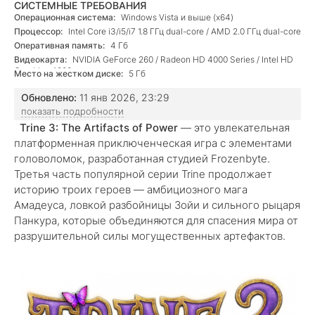
СИСТЕМНЫЕ ТРЕБОВАНИЯ
Операционная система:
Windows Vista и выше (х64)
Процессор:
Intel Core i3/i5/i7 1.8 ГГц dual-core / AMD 2.0 ГГц dual-core
Оперативная память:
4 Гб
Видеокарта:
NVIDIA GeForce 260 / Radeon HD 4000 Series / Intel HD
Graphics 4000
Место на жестком диске:
5 Гб
Обновлено:
11 янв 2026, 23:29
показать подробности
Trine 3: The Artifacts of Power
— это увлекательная
платформенная приключенческая игра с элементами
головоломок, разработанная студией Frozenbyte.
Третья часть популярной серии Trine продолжает
историю троих героев — амбициозного мага
Амадеуса, ловкой разбойницы Зойи и сильного рыцаря
Панкура, которые объединяются для спасения мира от
разрушительной силы могущественных артефактов.