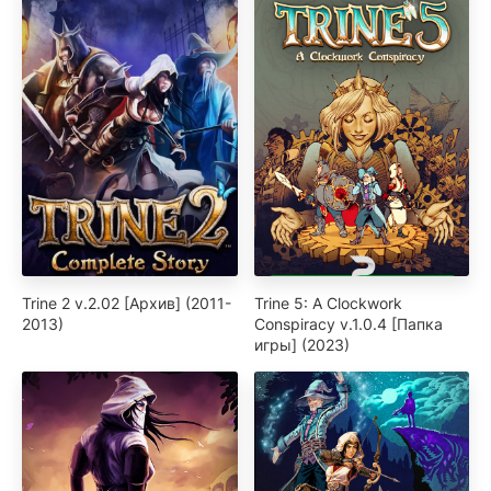
Trine 2 v.2.02 [Архив] (2011-
Trine 5: A Clockwork
2013)
Conspiracy v.1.0.4 [Папка
игры] (2023)