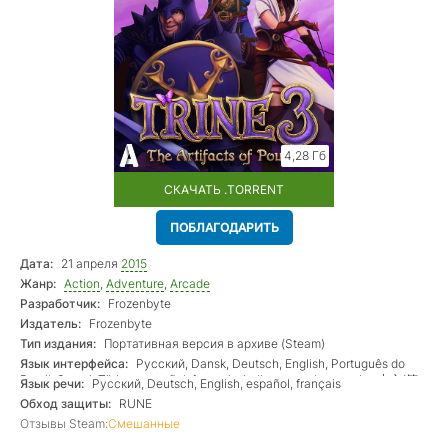
4,28 Гб
СКАЧАТЬ .TORRENT
ПОБЛАГОДАРИТЬ
Дата:
21 апреля
2015
Жанр:
Action
,
Adventure
,
Arcade
Разработчик:
Frozenbyte
Издатель:
Frozenbyte
Тип издания:
Портативная версия в архиве (Steam)
Язык интерфейса:
Русский, Dansk, Deutsch, English, Português do
Brasil, Suomi, Türkçe, español, français, italiano, norsk, svenska, 中文(简
Язык речи:
Русский, Deutsch, English, español, français
体), 日本語
Обход защиты:
RUNE
Отзывы Steam:
Смешанные