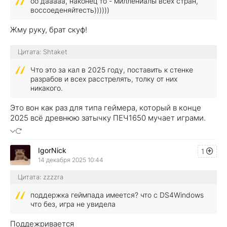
оо дааааа, наконец то - миллениалы всех стран,
воссоеденяйтесть))))))
Жму руку, брат скуф!
Цитата: Shtaket
Что это за кал в 2025 году, поставить к стенке
разрабов и всех расстрелять, толку от них
никакого.
Это вон как раз для типа геймера, который в конце
2025 всё древнюю затычку ПЕЧ1650 мучает играми.
IgorNick
1
14 декабря 2025 10:44
Цитата: zzzzra
поддержка геймпада имеется? что с DS4Windows
что без, игра не увидела
Поддежривается