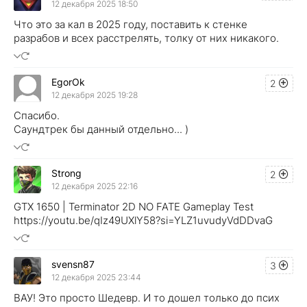
12 декабря 2025 18:50
Что это за кал в 2025 году, поставить к стенке
разрабов и всех расстрелять, толку от них никакого.
EgorOk
2
12 декабря 2025 19:28
Спасибо.
Саундтрек бы данный отдельно... )
Strong
2
12 декабря 2025 22:16
GTX 1650 | Terminator 2D NO FATE Gameplay Test
https://youtu.be/qIz49UXlY58?si=YLZ1uvudyVdDDvaG
svensn87
3
12 декабря 2025 23:44
ВАУ! Это просто Шедевр. И то дошел только до псих