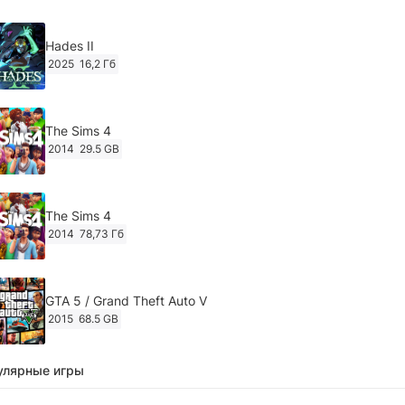
Hades II
2025
16,2 Гб
The Sims 4
2014
29.5 GB
The Sims 4
2014
78,73 Гб
GTA 5 / Grand Theft Auto V
2015
68.5 GB
улярные игры
Ghost of Tsushima: Director's Cut v.1053.8.1023.1614
[RePack Decepticon] (2024)