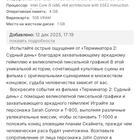
newer
Процессор:
Intel Core i5 (x86, x64 architecture with SSE2 instruction
set support, ARM64)
Оперативная память:
4 GB
Видеокарта:
1GB VRAM
Место на жестком диске:
1 GB
Добавлено:
12 дек 2025, 17:19
показать подробности
Испытайте острые ощущения от «Терминатора 2:
Судный день» благодаря захватывающему аркадному
геймплею и великолепной пиксельной графики! В этой
уникальной истории, сочетающей культовые сцены из
фильма с оригинальными сценариями и множеством
концовок, судьба человечества зависит от вас.
Воскресите события из фильма «Терминатор 2: Судный
день» с помощью великолепной пиксельной графики и
захватывающего аркадного геймплея! Играйте за
персонажа Sarah Connor и T-800, выполняя различные
увлекательные миссии, чтобы остановить T-1000 и
положить конец зловещим планам Скайнета, прежде чем
человеческая раса будет уничтожена. Возглавьте
сопротивление от лица персонажа John Connor в