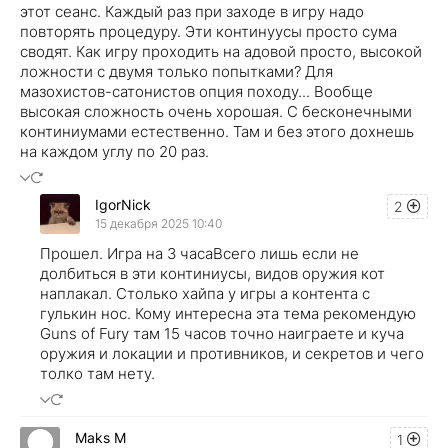
этот сеанс. Каждый раз при заходе в игру надо
повторять процедуру. Эти континуусы просто сума
сводят. Как игру проходить на адовой просто, высокой
ложности с двумя только попытками? Для
мазохистов-сатонистов опция походу... Вообще
высокая сложность очень хорошая. С бесконечными
континиумами естественно. Там и без этого дохнешь
на каждом углу по 20 раз.
IgorNick
2
15 декабря 2025 10:40
Прошел. Игра на 3 часаВсего лишь если не
долбиться в эти континиусы, видов оружия кот
наплакал. Столько хайпа у игры а контента с
гулькин нос. Кому интересна эта тема рекомендую
Guns of Fury там 15 часов точно наиграете и куча
оружия и локации и противников, и секретов и чего
толко там нету.
Maks M
1