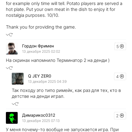
for example only time will tell. Potato players are served a
hot plate. Put your own meat in the dish to enjoy it for
nostalgia purposes. 10/10.
Thank you for providing the game.
Гордон Фримен
5
13 декабря 2025 02:02
На скринах напомнило Терминатор 2 на денди )
Q JEY ZER0
4
13 декабря 2025 04:39
Так походу это типо римейк, как раз для тех, кто в
детстве на денди играл.
Димарикос0312
2
13 декабря 2025 07:13
У меня почему-то вообще не запускается игра. При