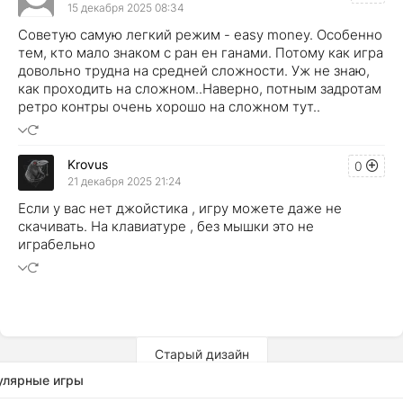
15 декабря 2025 08:34
Советую самую легкий режим - easy money. Особенно
тем, кто мало знаком с ран ен ганами. Потому как игра
довольно трудна на средней сложности. Уж не знаю,
как проходить на сложном..Наверно, потным задротам
ретро контры очень хорошо на сложном тут..
Krovus
0
21 декабря 2025 21:24
Если у вас нет джойстика , игру можете даже не
скачивать. На клавиатуре , без мышки это не
играбельно
Старый дизайн
улярные игры