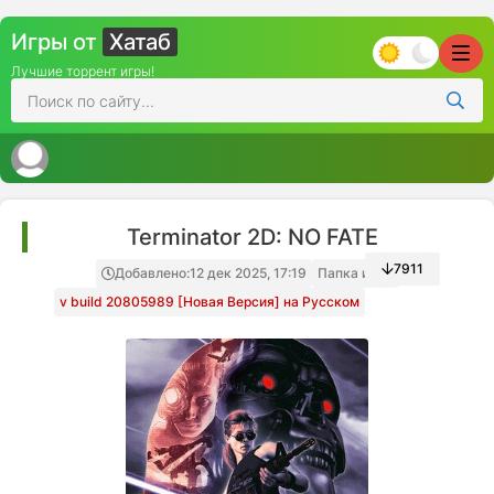
Игры от
Хатаб
Лучшие торрент игры!
Terminator 2D: NO FATE
7911
Добавлено:
12 дек 2025, 17:19
Папка игры
v build 20805989 [Новая Версия] на Русском