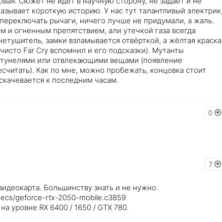
овая. Сюжет не идёт в научную сторону, не задаёт и не
казывает короткую историю. У нас тут талантливый электрик
 переключать рычаги, ничего лучше не придумали, а жаль.
м и огненным препятствием, али утечкой газа всегда
нетушитель, замки взламывается отвёрткой, а жёлтая краска
чисто Far Cry вспомнил и его подсказки). Мутанты
 тунелями или отвлекающими вещами (появление
считать). Как по мне, можно пробежать, концовка стоит
аскачевается к последним часам.
0
7
 видеокарта. Большинству знать и не нужно.
ecs/geforce-rtx-2050-mobile.c3859
а уровне RX 6400 / 1650 / GTX 780.