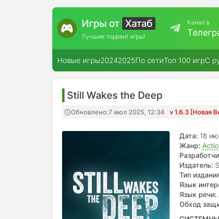
Игры от
Хатаб
Канал в
Телегр
Лучшие торрент игры!
Новые игры
2024
2025
По сети
Топ 100 игр
С р
Still Wakes the Deep
Обновлено:
7 июл 2025, 12:34
v 1.6.3 [Новая 
Дата:
18 и
Жанр:
Acti
Разработчи
Издатель:
S
Тип издания
Язык интер
испанский, 
Язык речи:
португальс
Обход защ
СИСТЕМНЫ