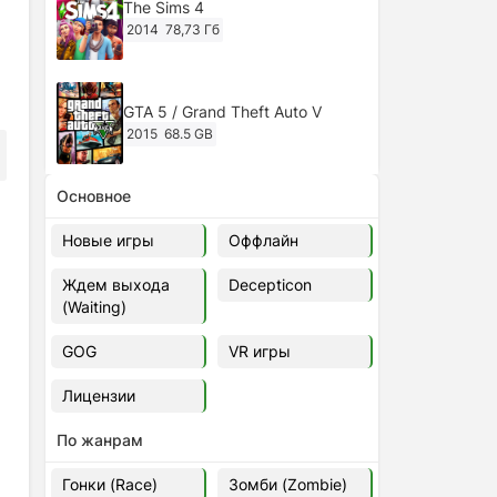
The Sims 4
2014
78,73 Гб
GTA 5 / Grand Theft Auto V
2015
68.5 GB
Основное
Ghost of Tsushima: Director's Cut
v.1053.8.1023.1614 [RePack
Новые игры
Оффлайн
Decepticon] (2024)
2024
38.5 gb
Ждем выхода
Decepticon
(Waiting)
Cyberpunk 2077
2020
49.4 GB
GOG
VR игры
Лицензии
Ghost of Tsushima: Director's Cut
v.1053.9.0623.1807 [Папка
По жанрам
игры] (2020-2024)
2020-2024
68,09 Гб
Гонки (Race)
Зомби (Zombie)