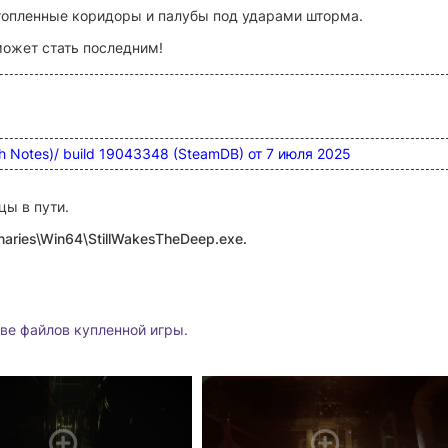
затопленные коридоры и палубы под ударами шторма.
может стать последним!
ch Notes)/
build 19043348 (SteamDB) от 7 июля 2025
цы в пути.
Binaries\Win64\StillWakesTheDeep
.exe.
ве файлов купленной игры.