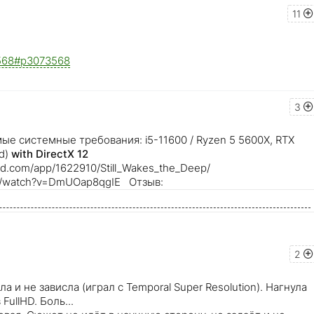
11
73568#p3073568
3
ые системные требования: i5-11600 / Ryzen 5 5600X, RTX
ed)
with DirectX 12
red.com/app/1622910/Still_Wakes_the_Deep/
om/watch?v=DmUOap8qgIE Отзыв:
2
ла и не зависла (играл с Temporal Super Resolution). Нагнула
FullHD. Боль...