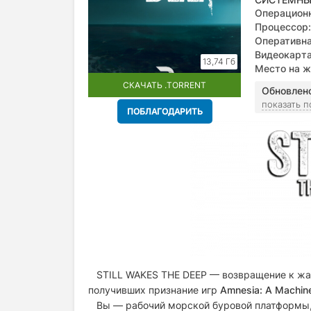
Операционн
Процессор:
Оперативна
Видеокарта
13,74 Гб
Card, Direct
Место на ж
СКАЧАТЬ .TORRENT
Обновлен
показать 
ПОБЛАГОДАРИТЬ
STILL WAKES THE DEEP
— возвращение к жан
получивших признание игр
Amnesia: A Machine
Вы — рабочий морской буровой платформы, 