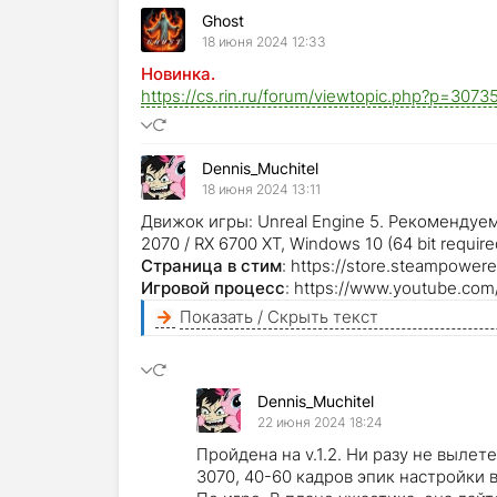
Ghost
18 июня 2024 12:33
Новинка.
https://cs.rin.ru/forum/viewtopic.php?p=30
Dennis_Muchitel
18 июня 2024 13:11
Движок игры: Unreal Engine 5. Рекомендуем
2070 / RX 6700 XT, Windows 10 (64 bit requir
Страница в стим
: https://store.steampowe
Игровой процесс
: https://www.youtube.c
Показать / Скрыть текст
Dennis_Muchitel
22 июня 2024 18:24
Пройдена на v.1.2. Ни разу не вылете
3070, 40-60 кадров эпик настройки в 