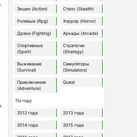
.
Euro Truck Simulator 2 v.1.60.1.7s
Экшен (Action)
Стелс (Stealth)
[Папка игры] (2012)
2012
37,77 Гб
Ролевые (Rpg)
Хоррор (Horror)
Драки (Fighting)
Аркады (Arcade)
Forza Horizon 5 v.688.044
[Папка игры] (2021)
Спортивные
Стратегии
2021
176,66 Гб
(Sport)
(Strategy)
Выживание
Симуляторы
V Rising
(Survival)
(Simulators)
2024
3.4 gb
Приключения
Quest
(Adventure)
По году
а
2012 года
2013 года
2014 года
2015 года