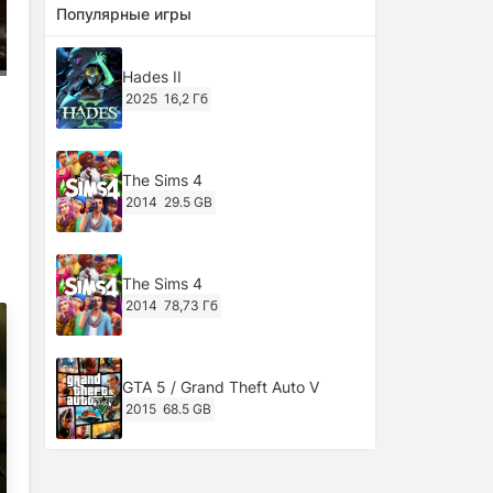
Популярные игры
Hades II
2025
16,2 Гб
The Sims 4
2014
29.5 GB
The Sims 4
2014
78,73 Гб
GTA 5 / Grand Theft Auto V
2015
68.5 GB
Ghost of Tsushima: Director's Cut