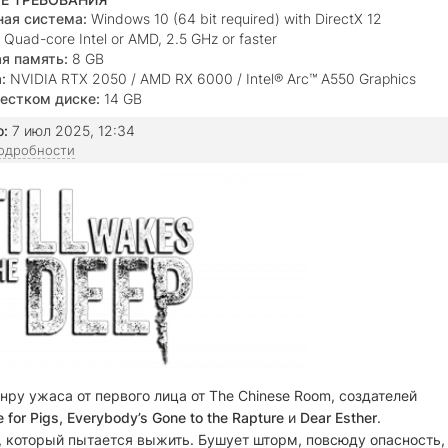
ая система:
Windows 10 (64 bit required) with DirectX 12
Quad-core Intel or AMD, 2.5 GHz or faster
я память:
8 GB
:
NVIDIA RTX 2050 / AMD RX 6000 / Intel® Arc™ A550 Graphics
X 12
естком диске:
14 GB
о:
7 июл 2025, 12:34
подробности
ру ужаса от первого лица от The Chinese Room, создателей
 for Pigs, Everybody’s Gone to the Rapture
и
Dear Esther
.
который пытается выжить. Бушует шторм, повсюду опасность,