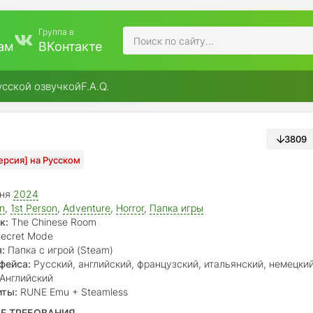
Группа в
ам
ВКонтакте
усской озвучкой
F.A.Q.
3809
Версия] на Русском
юня
2024
on
,
1st Person
,
Adventure
,
Horror
,
Папка игры
к:
The Chinese Room
ecret Mode
:
Папка с игрой (Steam)
фейса:
Русский, английский, французский, итальянский, немецкий
японский, корейский, китайский (упр.), китайский (трад.), бр.
Английский
кий
иты:
RUNE Emu + Steamless
Е ТРЕБОВАНИЯ