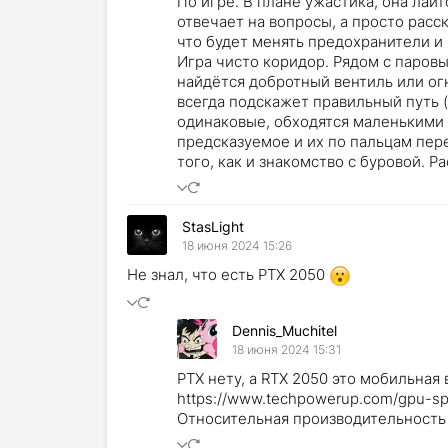
По игре. В плане ужастика, она лайт
отвечает на вопросы, а просто расс
что будет менять предохранители и
Игра чисто коридор. Рядом с паровы
найдётся добротный вентиль или ог
всегда подскажет правильный путь (
одинаковые, обходятся маленькими
предсказуемое и их по пальцам пере
того, как и знакомство с буровой. Р
StasLight
18 июня 2024 15:26
Не знал, что есть РТХ 2050
Dennis_Muchitel
18 июня 2024 15:31
PTX нету, а RTX 2050 это мобильная
https://www.techpowerup.com/gpu-sp
Относительная производительность н