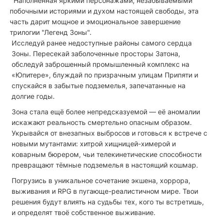
Наполненная яркими персонажами, незабываемыми
побочными историями и духом настоящей свободы, эта
часть дарит мощное и эмоциональное завершение
трилогии "Легенд Зоны".
Исследуй ранее недоступные районы самого сердца
Зоны. Пересекай заболоченные просторы Затона,
обследуй заброшенный промышленный комплекс на
«Юпитере», блуждай по призрачным улицам Припяти и
спускайся в забытые подземелья, запечатанные на
долгие годы.
Зона стала ещё более непредсказуемой — её аномалии
искажают реальность смертельно опасным образом.
Укрывайся от внезапных выбросов и готовься к встрече с
новыми мутантами: хитрой хищницей-химерой и
коварным бюрером, чьи телекинетические способности
превращают тёмные подземелья в настоящий кошмар.
Погрузись в уникальное сочетание экшена, хоррора,
выживания и RPG в пугающе-реалистичном мире. Твои
решения будут влиять на судьбы тех, кого ты встретишь,
и определят твоё собственное выживание.