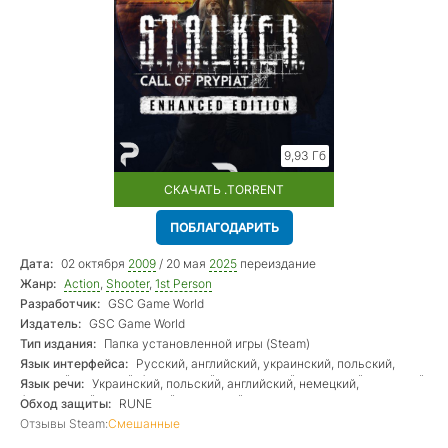
9,93 Гб
СКАЧАТЬ .TORRENT
ПОБЛАГОДАРИТЬ
Дата:
02 октября
2009
/ 20 мая
2025
переиздание
Жанр:
Action
,
Shooter
,
1st Person
Разработчик:
GSC Game World
Издатель:
GSC Game World
Тип издания:
Папка установленной игры (Steam)
Язык интерфейса:
Русский, английский, украинский, польский,
чешский, немецкий, французский, итальянский, испанский, японский,
Язык речи:
Украинский, польский, английский, немецкий,
корейский, китайский
французский, итальянский, испанский
Обход защиты:
RUNE
Отзывы Steam:
Смешанные