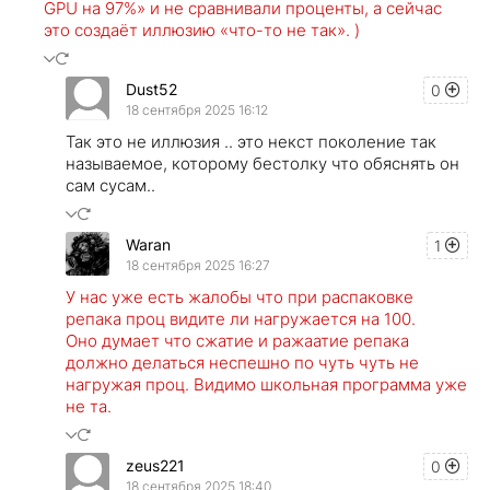
GPU на 97%» и не сравнивали проценты, а сейчас
это создаёт иллюзию «что-то не так». )
Dust52
0
18 сентября 2025 16:12
Так это не иллюзия .. это некст поколение так
называемое, которому бестолку что обяснять он
сам сусам..
Waran
1
18 сентября 2025 16:27
У нас уже есть жалобы что при распаковке
репака проц видите ли нагружается на 100.
Оно думает что сжатие и ражаатие репака
должно делаться неспешно по чуть чуть не
нагружая проц. Видимо школьная программа уже
не та.
zeus221
0
18 сентября 2025 18:40