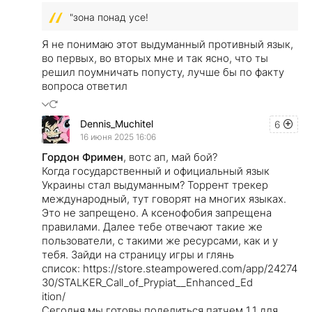
"зона понад усе!
Я не понимаю этот выдуманный противный язык,
во первых, во вторых мне и так ясно, что ты
решил поумничать попусту, лучше бы по факту
вопроса ответил
Dennis_Muchitel
6
16 июня 2025 16:06
Гордон Фримен
, вотс ап, май бой?
Когда государственный и официальный язык
Украины стал выдуманным? Торрент трекер
международный, тут говорят на многих языках.
Это не запрещено. А ксенофобия запрещена
правилами. Далее тебе отвечают такие же
пользователи, с такими же ресурсами, как и у
тебя. Зайди на страницу игры и глянь
список: https://store.steampowered.com/app/24274
30/STALKER_Call_of_Prypiat__Enhanced_Ed
ition/
Сегодня мы готовы поделиться патчем 1.1 для