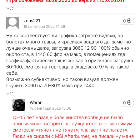
Игра обновлена 18.09.2025 до версии 1.10.0.26261
zeus221
0
18 сентября 2025 14:56
Ну хз соотвествует ли графика загрузке видяхи, на
болотах много травы, и красивая вода это да, заметно
лучше очень даже, загрузка 3060 12 90-100% обычно
около ста, в 1440 60 фпс на макс, в помещениях где
графика фактически такая же как в оригинале загрузка
60-100, смотря на торговца в скадовске 97% ну такое
себе.
Возможно субьективно, но такой визуал должен
грузить 3060 на 70-80% макс при 1440
Waran
0
18 сентября 2025 15:36
10–15 лет назад у большинства вообще не было
привычки мониторить загрузку железа — максимум
смотрели «тянет / не тянет», «лагает / не лагает».
Люди не сидели с MSI Afterburner, не писали «у меня