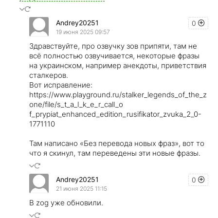
Andrey20251
0
19 июня 2025 09:57
Здравствуйте, про озвучку зов припяти, там не
всё полностью озвучивается, некоторые фразы
на украинском, например анекдоты, приветствия
сталкеров.
Вот исправление:
https://www.playground.ru/stalker_legends_of_the_z
one/file/s_t_a_l_k_e_r_call_o
f_prypiat_enhanced_edition_rusifikator_zvuka_2_0-
1771110
Там написано «Без перевода новых фраз», вот то
что я скинул, там переведены эти новые фразы.
Andrey20251
0
21 июня 2025 11:15
В zog уже обновили.