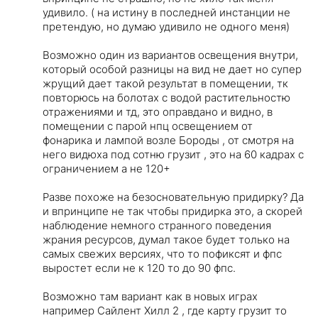
удивило. ( на истину в последней инстанции не
претендую, но думаю удивило не одного меня)
Возможно один из вариантов освещения внутри,
который особой разницы на вид не дает но супер
жрущий дает такой результат в помещении, тк
повторюсь на болотах с водой растительностю
отражениями и тд, это оправдано и видно, в
помещении с парой нпц освещением от
фонарика и лампой возле Бороды , от смотря на
него видюха под сотню грузит , это на 60 кадрах с
ограничением а не 120+
Разве похоже на безосновательную придирку? Да
и впринципе не так чтобы придирка это, а скорей
наблюдение немного странного поведения
жрания ресурсов, думал такое будет только на
самых свежих версиях, что то пофиксят и фпс
выростет если не к 120 то до 90 фпс.
Возможно там вариант как в новых играх
например Сайлент Хилл 2 , где карту грузит то