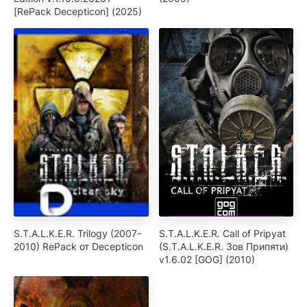
[RePack Decepticon] (2025)
S.T.A.L.K.E.R. Trilogy (2007-
S.T.A.L.K.E.R. Call of Pripyat
2010) RePack от Decepticon
(S.T.A.L.K.E.R. Зов Припяти)
v1.6.02 [GOG] (2010)