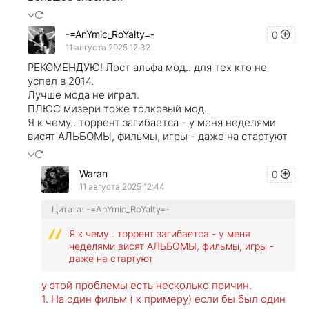
-=AnYmic_RoYalty=-
0
11 августа 2025 12:32
РЕКОМЕНДУЮ! Лост альфа мод.. для тех кто не
успел в 2014.
Лучше мода не играл.
ПЛЮС мизери тоже толковый мод.
Я к чему.. торрент загибаетса - у меня неделями
висят АЛЬБОМЫ, фильмы, игры - даже на стартуют
Waran
0
11 августа 2025 12:44
Цитата: -=AnYmic_RoYalty=-
Я к чему.. торрент загибаетса - у меня
неделями висят АЛЬБОМЫ, фильмы, игры -
даже на стартуют
у этой проблемы есть несколько причин.
1. На один фильм ( к примеру) если бы был один