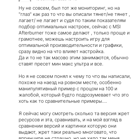
Ну не совсем, был тот же мониторинг, но на
"глаз" как раз то что вы описали тянет/не тянет ,
лагает/ не лагает и судя по таким показателям
подбор оптимальных настроек, сейчас с MSI
Afterburner тоже самое делают , только проще и
грамотнее, можешь настроить игру для
оптимальной производительности и графики,
сразу видно на что влияет настройка.
Да и то не так масово этим занимаются, обычно
ставят пресет мин макс ультра и все.
Но я не совсем понял к чему то что вы написали,
похоже на наезд на ровном месте, особенно
манипулятивный пример с процом на 100 и
жалобой, который будто подрозумевает что это
хоть как то сравнительные примеры....
Я сейчас могу смотреть сколько та версия жрет
ресурсов и эта, сравнивать, и на мой взгляд в
сравнении версий и картинки которую они
выдают, жрет таки реально многовато, что
впринципе не страшно, но не хило так меня