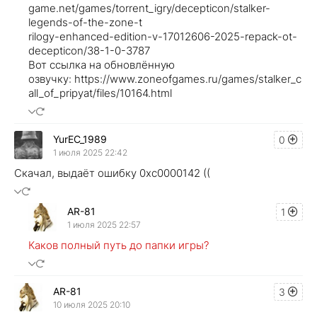
game.net/games/torrent_igry/decepticon/stalker-
legends-of-the-zone-t
rilogy-enhanced-edition-v-17012606-2025-repack-ot-
decepticon/38-1-0-3787
Вот ссылка на обновлённую
озвучку: https://www.zoneofgames.ru/games/stalker_c
all_of_pripyat/files/10164.html
YurEC_1989
0
1 июля 2025 22:42
Скачал, выдаёт ошибку 0xc0000142 ((
AR-81
1
1 июля 2025 22:57
Каков полный путь до папки игры?
AR-81
3
10 июля 2025 20:10