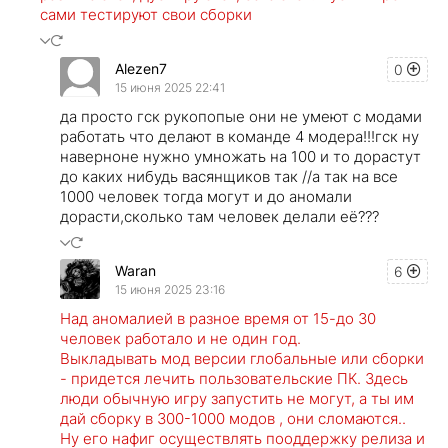
сами тестируют свои сборки
Alezen7
0
15 июня 2025 22:41
да просто гск рукопопые они не умеют с модами
работать что делают в команде 4 модера!!!гск ну
наверноне нужно умножать на 100 и то дорастут
до каких нибудь васянщиков так //а так на все
1000 человек тогда могут и до аномали
дорасти,сколько там человек делали её???
Waran
6
15 июня 2025 23:16
Над аномалией в разное время от 15-до 30
человек работало и не один год.
Выкладывать мод версии глобальные или сборки
- придется лечить пользовательские ПК. Здесь
люди обычную игру запустить не могут, а ты им
дай сборку в 300-1000 модов , они сломаются..
Ну его нафиг осуществлять пооддержку релиза и