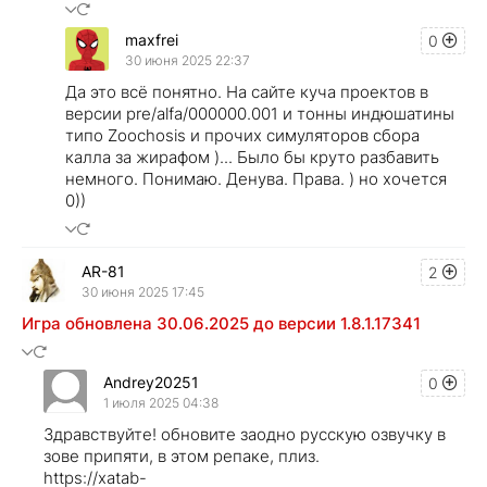
maxfrei
0
30 июня 2025 22:37
Да это всё понятно. На сайте куча проектов в
версии pre/alfa/000000.001 и тонны индюшатины
типо Zoochosis и прочих симуляторов сбора
калла за жирафом )... Было бы круто разбавить
немного. Понимаю. Денува. Права. ) но хочется
0))
AR-81
2
30 июня 2025 17:45
Игра обновлена 30.06.2025 до версии 1.8.1.17341
Andrey20251
0
1 июля 2025 04:38
Здравствуйте! обновите заодно русскую озвучку в
зове припяти, в этом репаке, плиз.
https://xatab-