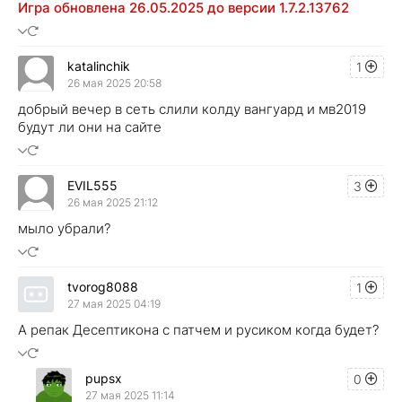
Игра обновлена 26.05.2025 до версии 1.7.2.13762
katalinchik
1
26 мая 2025 20:58
добрый вечер в сеть слили колду вангуард и мв2019
будут ли они на сайте
EVIL555
3
26 мая 2025 21:12
мыло убрали?
tvorog8088
1
27 мая 2025 04:19
А репак Десептикона с патчем и русиком когда будет?
pupsx
0
27 мая 2025 11:14