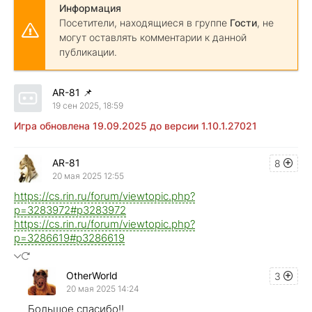
Информация
Посетители, находящиеся в группе
Гости
, не
могут оставлять комментарии к данной
публикации.
AR-81
📌
19 сен 2025, 18:59
Игра обновлена 19.09.2025 до версии 1.10.1.27021
AR-81
8
20 мая 2025 12:55
https://cs.rin.ru/forum/viewtopic.php?
p=3283972#p3283972
https://cs.rin.ru/forum/viewtopic.php?
p=3286619#p3286619
OtherWorld
3
20 мая 2025 14:24
Большое спасибо!!